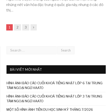
những nét văn hóa đặc trưng ở quốc gia này, nhưng ở các đô
thị…
Next
1
2
3
BÀI VIẾT MỚI NHẤT
HÌNH ẢNH BÁO CÁO CUỐI KHOÁ TIẾNG NHẬT LỚP 6 TẠI TRUNG
TÂM NGOẠI NGỮ HAATO
HÌNH ẢNH BÁO CÁO CUỐI KHOÁ TIẾNG NHẬT LỚP 3 TẠI TRUNG
TÂM NGOẠI NGỮ HAATO
MỘT SỐ HÌNH ẢNH TIỄN DU HỌC SINH KỲ THÁNG 7/2026