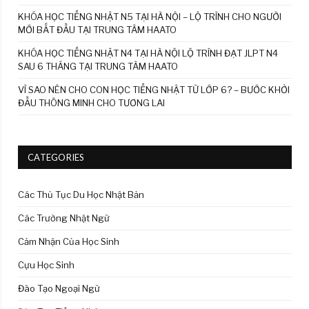
KHÓA HỌC TIẾNG NHẬT N5 TẠI HÀ NỘI – LỘ TRÌNH CHO NGƯỜI
MỚI BẮT ĐẦU TẠI TRUNG TÂM HAATO
KHÓA HỌC TIẾNG NHẬT N4 TẠI HÀ NỘI LỘ TRÌNH ĐẠT JLPT N4
SAU 6 THÁNG TẠI TRUNG TÂM HAATO
VÌ SAO NÊN CHO CON HỌC TIẾNG NHẬT TỪ LỚP 6? – BƯỚC KHỞI
ĐẦU THÔNG MINH CHO TƯƠNG LAI
CATEGORIES
Các Thủ Tục Du Học Nhật Bản
Các Trường Nhật Ngữ
Cảm Nhận Của Học Sinh
Cựu Học Sinh
Đào Tạo Ngoại Ngữ