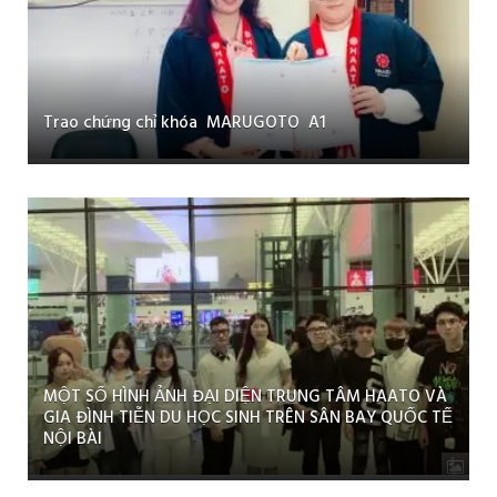
Trao chứng chỉ khóa MARUGOTO A1
MỘT SỐ HÌNH ẢNH ĐẠI DIỆN TRUNG TÂM HAATO VÀ
GIA ĐÌNH TIỄN DU HỌC SINH TRÊN SÂN BAY QUỐC TẾ
NỘI BÀI