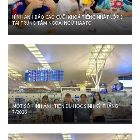
HÌNH ẢNH BÁO CÁO CUỐI KHOÁ TIẾNG NHẬT LỚP 3
TẠI TRUNG TÂM NGOẠI NGỮ HAATO
MỘT SỐ HÌNH ẢNH TIỄN DU HỌC SINH KỲ THÁNG
7/2026