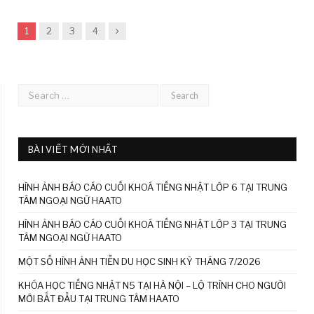
Next
1
2
3
4
BÀI VIẾT MỚI NHẤT
HÌNH ẢNH BÁO CÁO CUỐI KHOÁ TIẾNG NHẬT LỚP 6 TẠI TRUNG
TÂM NGOẠI NGỮ HAATO
HÌNH ẢNH BÁO CÁO CUỐI KHOÁ TIẾNG NHẬT LỚP 3 TẠI TRUNG
TÂM NGOẠI NGỮ HAATO
MỘT SỐ HÌNH ẢNH TIỄN DU HỌC SINH KỲ THÁNG 7/2026
KHÓA HỌC TIẾNG NHẬT N5 TẠI HÀ NỘI – LỘ TRÌNH CHO NGƯỜI
MỚI BẮT ĐẦU TẠI TRUNG TÂM HAATO