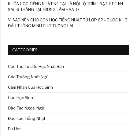
KHÓA HỌC TIẾNG NHẬT N4 TẠI HÀ NỘI LỘ TRÌNH ĐẠT JLPT N4
SAU 6 THÁNG TẠI TRUNG TÂM HAATO
VÌ SAO NÊN CHO CON HỌC TIẾNG NHẬT TỪ LỚP 6? – BƯỚC KHỞI
ĐẦU THÔNG MINH CHO TƯƠNG LAI
CATEGORIES
Các Thủ Tục Du Học Nhật Bản
Các Trường Nhật Ngữ
Cảm Nhận Của Học Sinh
Cựu Học Sinh
Đào Tạo Ngoại Ngữ
Đào Tạo Tiếng Nhật
Du Học