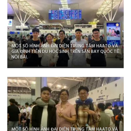
MỘT SỐ HÌNH ẢNH ĐẠI DIỆN TRUNG TÂM HAATO VÀ
GIA ĐÌNH TIỄN DU HỌC SINH TRÊN SÂN BAY QUỐC TẾ
NỘI BÀI.
MỘT SỐ HÌNH ẢNH ĐẠI DIỆN TRUNG TÂM HAATO VÀ