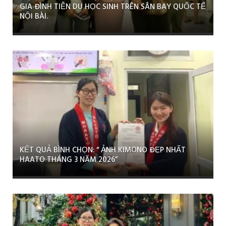
GIA ĐÌNH TIỄN DU HỌC SINH TRÊN SÂN BAY QUỐC TẾ
NỘI BÀI.
KẾT QUẢ BÌNH CHỌN: “ ẢNH KIMONO ĐẸP NHẤT
HAATO THÁNG 3 NĂM 2026”