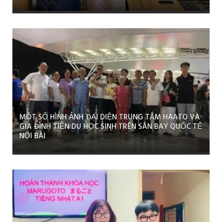
MỘT SỐ HÌNH ẢNH ĐẠI DIỆN TRUNG TÂM HAATO VÀ
GIA ĐÌNH TIỄN DU HỌC SINH TRÊN SÂN BAY QUỐC TẾ
NỘI BÀI