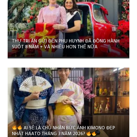
THƯ TRI ÂN GỬI ĐẾN PHỤ HUYNH ĐÃ ĐỒNG HÀNH
SUỐT 8 NĂM + VÀ NHIỀU HƠN THẾ NỮA
AI SẼ LÀ CHỦ NHÂN BỨC ẢNH KIMONO ĐẸP
NHẤT HAATO THÁNG 3 NĂM 2026?