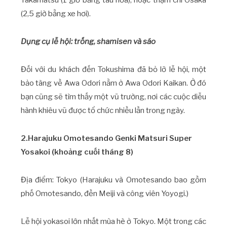
Takamatsu (1 giờ bằng tàu hỏa), hoặc thậm chí Osaka
(2,5 giờ bằng xe hơi).
Dụng cụ lễ hội: trống, shamisen và sáo
Đối với du khách đến Tokushima đã bỏ lỡ lễ hội, một
bảo tàng về Awa Odori nằm ở Awa Odori Kaikan. Ở đó
bạn cũng sẽ tìm thấy một vũ trường, nơi các cuộc diễu
hành khiêu vũ được tổ chức nhiều lần trong ngày.
2.Harajuku Omotesando Genki Matsuri Super
Yosakoi (khoảng cuối tháng 8)
Địa điểm: Tokyo (Harajuku và Omotesando bao gồm
phố Omotesando, đền Meiji và công viên Yoyogi.)
Lễ hội yokasoi lớn nhất mùa hè ở Tokyo. Một trong các