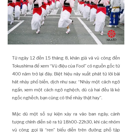
Từ ngày 12 đến 15 tháng 8, khán giả và vũ công đến
Tokushima để xem “Vũ điệu của Fool” có nguồn gốc từ
400 năm trở lại đây. Biệt hiệu này xuất phát từ lời bài
hát nhảy phổ biến, dịch như sau: “Nhảy một cách ngớ
ngẩn, xem một cách ngờ nghệch, dù cả hai đều là kẻ
ngốc nghếch, bạn cũng có thể nhảy thật hay”.
Mặc dù một số sự kiện xảy ra vào ban ngày, cảnh
tượng chính diễn sẽ ra từ 18h00-22h30, khi các nhóm
vũ công gọi là “ren” biểu diễn trên đường phố tập