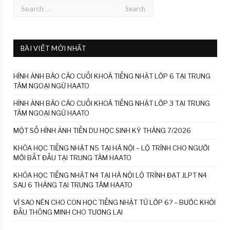
BÀI VIẾT MỚI NHẤT
HÌNH ẢNH BÁO CÁO CUỐI KHOÁ TIẾNG NHẬT LỚP 6 TẠI TRUNG
TÂM NGOẠI NGỮ HAATO
HÌNH ẢNH BÁO CÁO CUỐI KHOÁ TIẾNG NHẬT LỚP 3 TẠI TRUNG
TÂM NGOẠI NGỮ HAATO
MỘT SỐ HÌNH ẢNH TIỄN DU HỌC SINH KỲ THÁNG 7/2026
KHÓA HỌC TIẾNG NHẬT N5 TẠI HÀ NỘI – LỘ TRÌNH CHO NGƯỜI
MỚI BẮT ĐẦU TẠI TRUNG TÂM HAATO
KHÓA HỌC TIẾNG NHẬT N4 TẠI HÀ NỘI LỘ TRÌNH ĐẠT JLPT N4
SAU 6 THÁNG TẠI TRUNG TÂM HAATO
VÌ SAO NÊN CHO CON HỌC TIẾNG NHẬT TỪ LỚP 6? – BƯỚC KHỞI
ĐẦU THÔNG MINH CHO TƯƠNG LAI