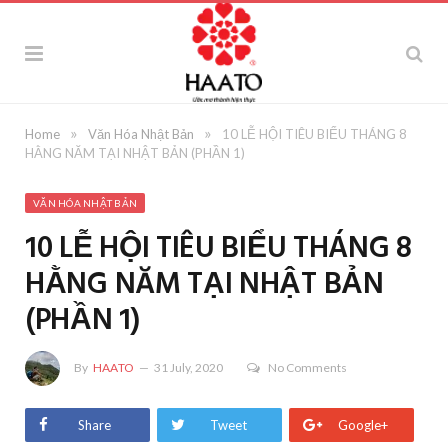
»
»
Home
Văn Hóa Nhật Bản
10 LỄ HỘI TIÊU BIỂU THÁNG 8
HẰNG NĂM TẠI NHẬT BẢN (PHẦN 1)
VĂN HÓA NHẬT BẢN
10 LỄ HỘI TIÊU BIỂU THÁNG 8
HẰNG NĂM TẠI NHẬT BẢN
(PHẦN 1)
By
HAATO
31 July, 2020
No Comments
Share
Tweet
Google+