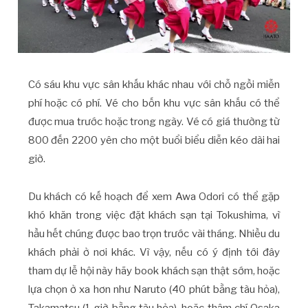
Có sáu khu vực sân khấu khác nhau với chỗ ngồi miễn
phí hoặc có phí. Vé cho bốn khu vực sân khấu có thể
được mua trước hoặc trong ngày. Vé có giá thường từ
800 đến 2200 yên cho một buổi biểu diễn kéo dài hai
giờ.
Du khách có kế hoạch để xem Awa Odori có thể gặp
khó khăn trong việc đặt khách sạn tại Tokushima, vì
hầu hết chúng được bao trọn trước vài tháng. Nhiều du
khách phải ở nơi khác. Vì vậy, nếu có ý định tới đây
tham dự lễ hội này hãy book khách sạn thật sớm, hoặc
lựa chọn ở xa hơn như Naruto (40 phút bằng tàu hỏa),