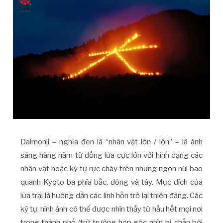
Daimonji – nghĩa đen là “nhân vật lớn / lớn” – là ánh
sáng hàng năm từ đống lửa cực lớn với hình dạng các
nhân vật hoặc ký tự rực cháy trên những ngọn núi bao
quanh Kyoto ba phía bắc, đông và tây. Mục đích của
lửa trại là hướng dẫn các linh hồn trở lại thiên đàng. Các
ký tự, hình ảnh có thể được nhìn thấy từ hầu hết mọi nơi
trong thành phố (trừ trường hợp góc nhìn bị chắn bởi