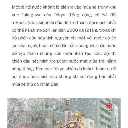
Một lễ hội nước khổng lồ diễn ra vào mùa hè trong khu
vực Fukagawa của Tokyo. Tổng cộng có 54 đội
mikoshi (rước kiệu) thi đấu để trở thành đội mạnh nhất
có thể nâng mikoshi lên đến 2000 kg (2 tấn), trong khi
bộ phận cứu hỏa tình nguyện xịt một vòi nước có áp
lực khá mạnh, hoặc nhân dân hắt những xô, chậu nước
để tạo thành những cơn mưa nhân tạo. Các đội thi
chiến đấu hết mình trong làn nước mát giữa trời nắng
nóng tháng Tám của Tokyo khiến du khách tham dự lễ
hội được hòa mình vào không khí sôi động bậc nhất
mùa hè thủ đô Nhật Bản.