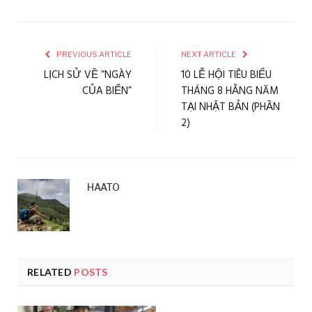
PREVIOUS ARTICLE
NEXT ARTICLE
LỊCH SỬ VỀ “NGÀY
10 LỄ HỘI TIÊU BIỂU
CỦA BIỂN”
THÁNG 8 HẰNG NĂM
TẠI NHẬT BẢN (PHẦN
2)
HAATO
RELATED
POSTS