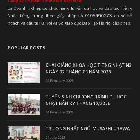
Công ty Cổ phần ICHIKAWA Việt Nam
Là Doanh nghiệp có chức năng tư vấn du học và đào tạo Tiếng
Nhật, tiếng Trung theo giấy phép số
0105990273
do sở kế
hoạch và đầu tư Hà Nội và Sở giáo dục Đào Tạo Hà Nội cấp phép.
POPULAR POSTS
KHAI GIẢNG KHÓA HỌC TIẾNG NHẬT N3
NGÀY 02 THÁNG 03 NĂM 2026
24 February, 2026
TUYỂN SINH CHƯƠNG TRÌNH DU HỌC
NHẬT BẢN KỲ THÁNG 10/2026
24 February, 2026
TRƯỜNG NHẬT NGỮ MUSASHI URAWA
24 July, 2025