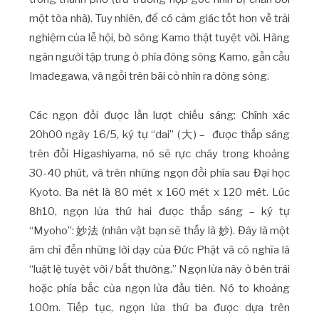
một tòa nhà). Tuy nhiên, để có cảm giác tốt hơn về trải
nghiệm của lễ hội, bờ sông Kamo thật tuyệt vời. Hàng
ngàn người tập trung ở phía đông sông Kamo, gần cầu
Imadegawa, và ngồi trên bãi cỏ nhìn ra dòng sông.
Các ngọn đồi được lần lượt chiếu sáng: Chính xác
20h00 ngày 16/5, ký tự “dai” (大) – được thắp sáng
trên đồi Higashiyama, nó sẽ rực cháy trong khoảng
30-40 phút, và trên những ngọn đồi phía sau Đại học
Kyoto. Ba nét là 80 mét x 160 mét x 120 mét. Lúc
8h10, ngọn lửa thứ hai được thắp sáng – ký tự
“Myoho”: 妙法 (nhân vật bạn sẽ thấy là 妙). Đây là một
ám chỉ đến những lời dạy của Đức Phật và có nghĩa là
“luật lệ tuyệt vời / bất thường.” Ngọn lửa này ở bên trái
hoặc phía bắc của ngọn lửa đầu tiên. Nó to khoảng
100m. Tiếp tục, ngọn lửa thứ ba được dựa trên