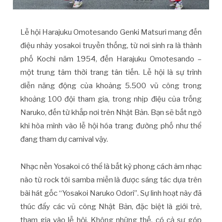
Lễ hội Harajuku Omotesando Genki Matsuri mang đến
điệu nhảy yosakoi truyền thống, từ nơi sinh ra là thành
phố Kochi năm 1954, đến Harajuku Omotesando –
một trung tâm thời trang tân tiến. Lễ hội là sự trình
diễn năng động của khoảng 5.500 vũ công trong
khoảng 100 đội tham gia, trong nhịp điệu của trống
Naruko, đến từ khắp nơi trên Nhật Bản. Bạn sẽ bất ngờ
khi hòa mình vào lễ hội hóa trang đường phố như thể
đang tham dự carnival vậy.
Nhạc nền Yosakoi có thể là bất kỳ phong cách âm nhạc
nào từ rock tới samba miễn là được sáng tác dựa trên
bài hát gốc “Yosakoi Naruko Odori”. Sự linh hoạt này đã
thúc đẩy các vũ công Nhật Bản, đặc biệt là giới trẻ,
tham gia vào lễ hội. Không những thế, có cả sự góp