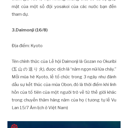
mặt của một số đội yosakoi của các nước bạn đến
tham dự.
3.Daimonji (16/8)
Địa điểm: Kyoto
Tên chính thức của Lễ hội Daimonji là Gozan no Okuribi
(五 山 の 送 り 火), được dịch là “năm ngọn núi lửa cháy.”
Mỗi mùa hè Kyoto, lễ tổ chức trong 3 ngày như đánh
dấu sự kết thúc của mùa Obon, đó là thời điểm khi linh
hồn của tổ tiên của một người trở về từ thế giới khác
trong chuyến thăm hàng năm của họ ( tương tự lễ Vu
Lan 15/7 Âm lịch ở Việt Nam)