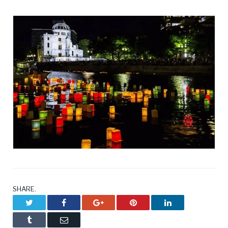
SHARE.
Twitter
Facebook
Google+
Pinterest
LinkedIn
Tumblr
Email