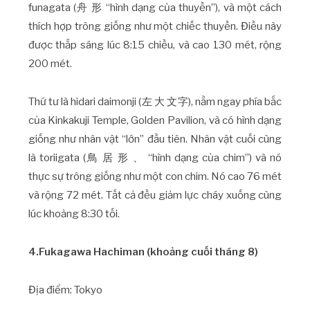
funagata (舟 形 “hình dạng của thuyền”), và một cách
thích hợp trông giống như một chiếc thuyền. Điều này
được thắp sáng lúc 8:15 chiều, và cao 130 mét, rộng
200 mét.
Thứ tư là hidari daimonji (左 大 文字), nằm ngay phía bắc
của Kinkakuji Temple, Golden Pavilion, và có hình dạng
giống như nhân vật “lớn” đầu tiên. Nhân vật cuối cùng
là toriigata (鳥 居 形 、 “hình dạng của chim”) và nó
thực sự trông giống như một con chim. Nó cao 76 mét
và rộng 72 mét. Tất cả đều giảm lực cháy xuống cùng
lúc khoảng 8:30 tối.
4.Fukagawa Hachiman (khoảng cuối tháng 8)
Địa điểm: Tokyo