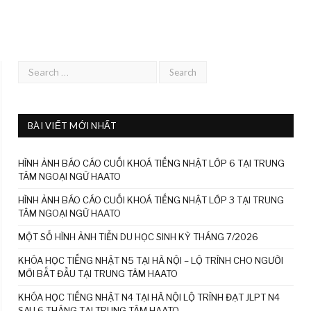
BÀI VIẾT MỚI NHẤT
HÌNH ẢNH BÁO CÁO CUỐI KHOÁ TIẾNG NHẬT LỚP 6 TẠI TRUNG
TÂM NGOẠI NGỮ HAATO
HÌNH ẢNH BÁO CÁO CUỐI KHOÁ TIẾNG NHẬT LỚP 3 TẠI TRUNG
TÂM NGOẠI NGỮ HAATO
MỘT SỐ HÌNH ẢNH TIỄN DU HỌC SINH KỲ THÁNG 7/2026
KHÓA HỌC TIẾNG NHẬT N5 TẠI HÀ NỘI – LỘ TRÌNH CHO NGƯỜI
MỚI BẮT ĐẦU TẠI TRUNG TÂM HAATO
KHÓA HỌC TIẾNG NHẬT N4 TẠI HÀ NỘI LỘ TRÌNH ĐẠT JLPT N4
SAU 6 THÁNG TẠI TRUNG TÂM HAATO