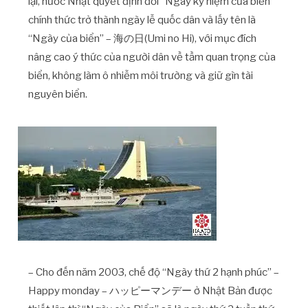
lại, nước Nhật quyết định đổi “Ngày kỷ niệm của biển”
chính thức trở thành ngày lễ quốc dân và lấy tên là
“Ngày của biển” – 海の日(Umi no Hi), với mục đích
nâng cao ý thức của người dân về tầm quan trọng của
biển, không làm ô nhiễm môi trường và giữ gìn tài
nguyên biển.
– Cho đến năm 2003, chế độ “Ngày thứ 2 hạnh phúc” –
Happy monday – ハッピーマンデー ở Nhật Bản được