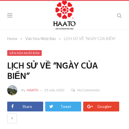
»
»
Home
Văn Hóa Nhật Bản
LỊCH SỬ VỀ “NGÀY CỦA BIỂN”
VĂN HÓA NHẬT BẢN
LỊCH SỬ VỀ “NGÀY CỦA
BIỂN”
By
HAATO
25 July, 2020
No Comments
Share
Tweet
Google+
+