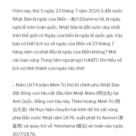
Hôm nay, thứ 5 ngày 23 tháng 7 năm 2020 ở đất nước
Nhật Bản là ngày của Biển – 海の日(umi no hi), là ngày
nghỉ lễ trên toàn quốc. Nhật Bản là đất nước duy nhất
trên thế giới có Ngày của biển là ngày lễ quốc gia. Vậy
bạn có biết lịch sử về ngày của Biển và 23 tháng 7
hàng năm có phải đều là ngày của Biển không? Mời
các bạn cùng Trung tâm ngoại ngữ HAATO tìm hiểu về
lịch sử hình thành của ngày này nhé!
– Năm 1874 (năm Minh Trị thứ 6) chính phủ Nhật Bản
đặt đóng con tàu sắt đầu tiên Meiji-Maru (明治丸) tại
Anh Quốc. Bằng con tàu này, Thiên hoàng Minh Trị (明
治天皇) đã thực hiện chuyến hải trình để thị sát vùng
phía Bắc nước Nhật năm 1876, xuất phát từ Aomori (青
森県) và quay trở về Yokohama (横浜) an toàn vào ngày
20/7/1876.