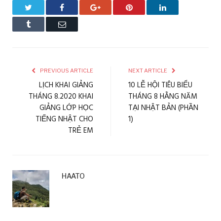
Twitter
Facebook
Google+
Pinterest
LinkedIn
Tumblr
Email
PREVIOUS ARTICLE
NEXT ARTICLE
LỊCH KHAI GIẢNG
10 LỄ HỘI TIÊU BIỂU
THÁNG 8.2020 KHAI
THÁNG 8 HẰNG NĂM
GIẢNG LỚP HỌC
TẠI NHẬT BẢN (PHẦN
TIẾNG NHẬT CHO
1)
TRẺ EM
HAATO