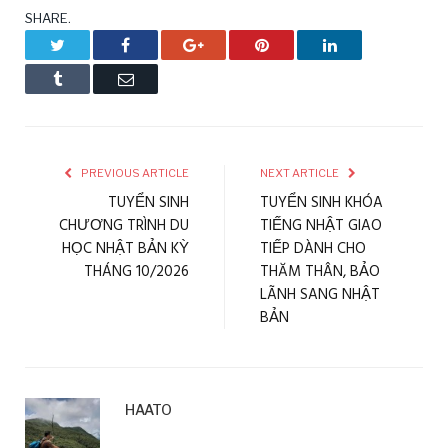
SHARE.
Twitter
Facebook
Google+
Pinterest
LinkedIn
Tumblr
Email
PREVIOUS ARTICLE
NEXT ARTICLE
TUYỂN SINH
TUYỂN SINH KHÓA
CHƯƠNG TRÌNH DU
TIẾNG NHẬT GIAO
HỌC NHẬT BẢN KỲ
TIẾP DÀNH CHO
THÁNG 10/2026
THĂM THÂN, BẢO
LÃNH SANG NHẬT
BẢN
HAATO