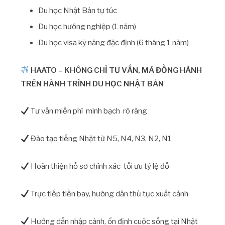
Du học Nhật Bản tự túc
Du học hướng nghiệp (1 năm)
Du học visa kỹ năng đặc định (6 tháng 1 năm)
HAATO – KHÔNG CHỈ TƯ VẤN, MÀ ĐỒNG HÀNH
TRÊN HÀNH TRÌNH DU HỌC NHẬT BẢN
Tư vấn miễn phí minh bạch rõ ràng
Đào tạo tiếng Nhật từ N5, N4, N3, N2, N1
Hoàn thiện hồ sơ chính xác tối ưu tỷ lệ đỗ
Trực tiếp tiễn bay, hướng dẫn thủ tục xuất cảnh
Hướng dẫn nhập cảnh, ổn định cuộc sống tại Nhật