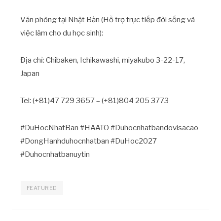
Văn phòng tại Nhật Bản (Hỗ trợ trực tiếp đời sống và
việc làm cho du học sinh):
Địa chỉ: Chibaken, Ichikawashi, miyakubo 3-22-17,
Japan
Tel: (+81)47 729 3657 – (+81)804 205 3773
#DuHocNhatBan #HAATO #Duhocnhatbandovisacao
#DongHanhduhocnhatban #DuHoc2027
#Duhocnhatbanuytin
FEATURED