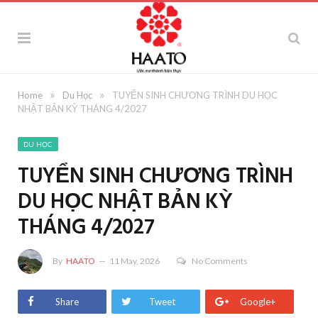
»
»
Home
Du Học
TUYỂN SINH CHƯƠNG TRÌNH DU HỌC
NHẬT BẢN KỲ THÁNG 4/2027
DU HỌC
TUYỂN SINH CHƯƠNG TRÌNH
DU HỌC NHẬT BẢN KỲ
THÁNG 4/2027
By
HAATO
11 May, 2026
No Comments
Share
Tweet
Google+