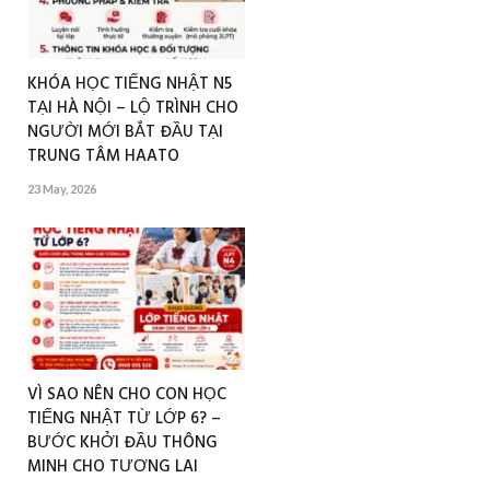
KHÓA HỌC TIẾNG NHẬT N5
TẠI HÀ NỘI – LỘ TRÌNH CHO
NGƯỜI MỚI BẮT ĐẦU TẠI
TRUNG TÂM HAATO
23 May, 2026
VÌ SAO NÊN CHO CON HỌC
TIẾNG NHẬT TỪ LỚP 6? –
BƯỚC KHỞI ĐẦU THÔNG
MINH CHO TƯƠNG LAI