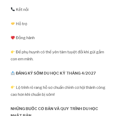
Kết nối
Hỗ trợ
Đồng hành
Để phụ huynh có thể yên tâm tuyệt đối khi gửi gắm
con em mình.
ĐĂNG KÝ SỚM DU HỌC KỲ THÁNG 4/2027
Lộ trình rõ rang hồ sơ chuẩn chỉnh cơ hội thành công
cao hơn khi chuẩn bị sớm!
NHỮNG BƯỚC CƠ BẢN VÀ QUY TRÌNH DU HỌC
NHẬT BẢN