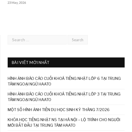
23 May, 2026
BÀI VIẾT MỚI NHẤT
HÌNH ẢNH BÁO CÁO CUỐI KHOÁ TIẾNG NHẬT LỚP 6 TẠI TRUNG
TÂM NGOẠI NGỮ HAATO
HÌNH ẢNH BÁO CÁO CUỐI KHOÁ TIẾNG NHẬT LỚP 3 TẠI TRUNG
TÂM NGOẠI NGỮ HAATO
MỘT SỐ HÌNH ẢNH TIỄN DU HỌC SINH KỲ THÁNG 7/2026
KHÓA HỌC TIẾNG NHẬT N5 TẠI HÀ NỘI – LỘ TRÌNH CHO NGƯỜI
MỚI BẮT ĐẦU TẠI TRUNG TÂM HAATO