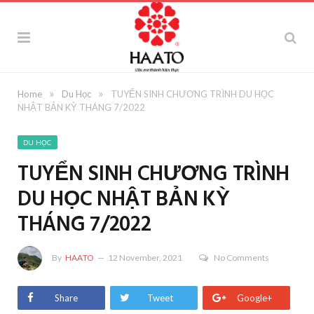
»
»
Home
Du Học
TUYỂN SINH CHƯƠNG TRÌNH DU HỌC
NHẬT BẢN KỲ THÁNG 7/2022
DU HỌC
TUYỂN SINH CHƯƠNG TRÌNH
DU HỌC NHẬT BẢN KỲ
THÁNG 7/2022
By
HAATO
12 November, 2021
No Comments
Share
Tweet
Google+