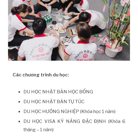
Các chương trình du học:
DU HỌC NHẬT BẢN HỌC BỔNG
DU HỌC NHẬT BẢN TỰ TÚC
DU HỌC HƯỚNG NGHIỆP (Khóa học 1 năm)
DU HỌC VISA KỸ NĂNG ĐẶC ĐỊNH (Khóa 6
tháng – 1 năm)