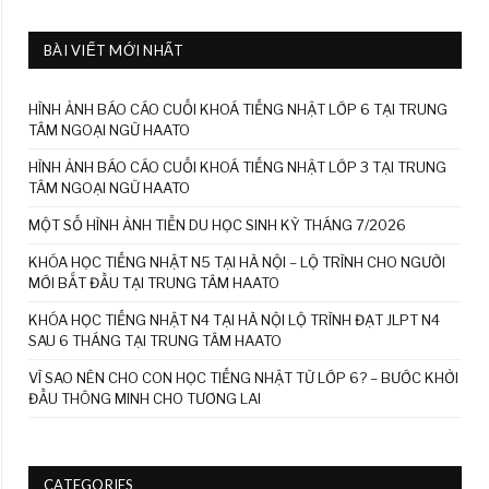
BÀI VIẾT MỚI NHẤT
HÌNH ẢNH BÁO CÁO CUỐI KHOÁ TIẾNG NHẬT LỚP 6 TẠI TRUNG
TÂM NGOẠI NGỮ HAATO
HÌNH ẢNH BÁO CÁO CUỐI KHOÁ TIẾNG NHẬT LỚP 3 TẠI TRUNG
TÂM NGOẠI NGỮ HAATO
MỘT SỐ HÌNH ẢNH TIỄN DU HỌC SINH KỲ THÁNG 7/2026
KHÓA HỌC TIẾNG NHẬT N5 TẠI HÀ NỘI – LỘ TRÌNH CHO NGƯỜI
MỚI BẮT ĐẦU TẠI TRUNG TÂM HAATO
KHÓA HỌC TIẾNG NHẬT N4 TẠI HÀ NỘI LỘ TRÌNH ĐẠT JLPT N4
SAU 6 THÁNG TẠI TRUNG TÂM HAATO
VÌ SAO NÊN CHO CON HỌC TIẾNG NHẬT TỪ LỚP 6? – BƯỚC KHỞI
ĐẦU THÔNG MINH CHO TƯƠNG LAI
CATEGORIES