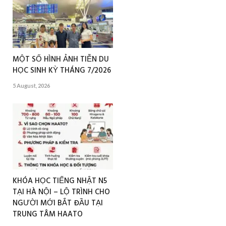
MỘT SỐ HÌNH ẢNH TIỄN DU
HỌC SINH KỲ THÁNG 7/2026
5 August, 2026
KHÓA HỌC TIẾNG NHẬT N5
TẠI HÀ NỘI – LỘ TRÌNH CHO
NGƯỜI MỚI BẮT ĐẦU TẠI
TRUNG TÂM HAATO