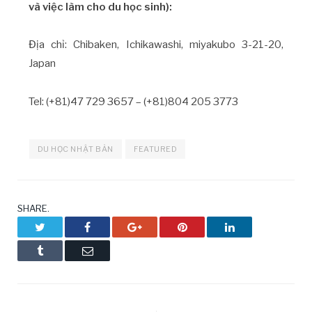
và việc làm cho du học sinh):
Địa chỉ: Chibaken, Ichikawashi, miyakubo 3-21-20,
Japan
Tel: (+81)47 729 3657 – (+81)804 205 3773
DU HỌC NHẬT BẢN
FEATURED
SHARE.
Twitter
Facebook
Google+
Pinterest
LinkedIn
Tumblr
Email