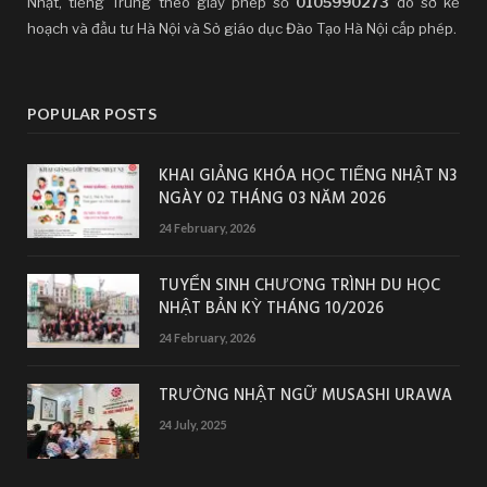
Nhật, tiếng Trung theo giấy phép số
0105990273
do sở kế
hoạch và đầu tư Hà Nội và Sở giáo dục Đào Tạo Hà Nội cấp phép.
POPULAR POSTS
KHAI GIẢNG KHÓA HỌC TIẾNG NHẬT N3
NGÀY 02 THÁNG 03 NĂM 2026
24 February, 2026
TUYỂN SINH CHƯƠNG TRÌNH DU HỌC
NHẬT BẢN KỲ THÁNG 10/2026
24 February, 2026
TRƯỜNG NHẬT NGỮ MUSASHI URAWA
24 July, 2025