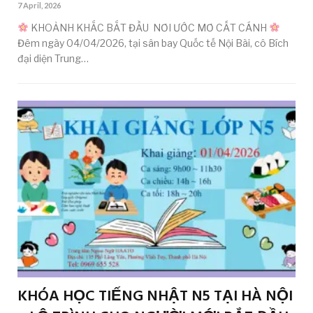
7 April, 2026
KHOẢNH KHẮC BẮT ĐẦU NƠI ƯỚC MƠ CẤT CÁNH
Đêm ngày 04/04/2026, tại sân bay Quốc tế Nội Bài, cô Bích
đại diện Trung…
KHÓA HỌC TIẾNG NHẬT N5 TẠI HÀ NỘI