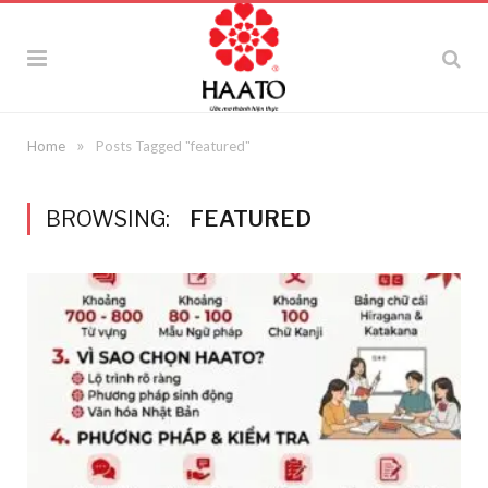
»
Home
Posts Tagged "featured"
BROWSING:
FEATURED