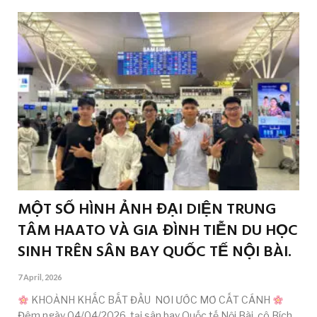
MỘT SỐ HÌNH ẢNH ĐẠI DIỆN TRUNG
TÂM HAATO VÀ GIA ĐÌNH TIỄN DU HỌC
SINH TRÊN SÂN BAY QUỐC TẾ NỘI BÀI.
7 April, 2026
KHOẢNH KHẮC BẮT ĐẦU NƠI ƯỚC MƠ CẤT CÁNH
Đêm ngày 04/04/2026, tại sân bay Quốc tế Nội Bài, cô Bích