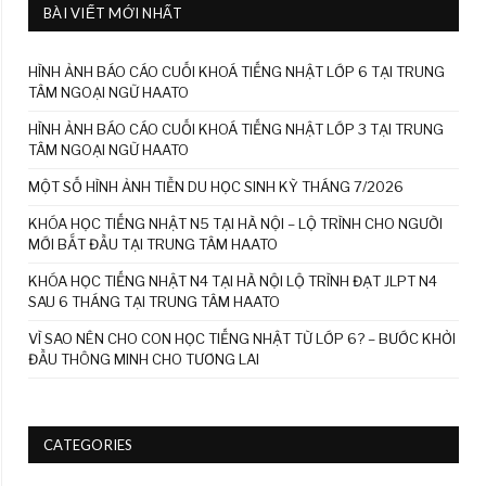
BÀI VIẾT MỚI NHẤT
HÌNH ẢNH BÁO CÁO CUỐI KHOÁ TIẾNG NHẬT LỚP 6 TẠI TRUNG
TÂM NGOẠI NGỮ HAATO
HÌNH ẢNH BÁO CÁO CUỐI KHOÁ TIẾNG NHẬT LỚP 3 TẠI TRUNG
TÂM NGOẠI NGỮ HAATO
MỘT SỐ HÌNH ẢNH TIỄN DU HỌC SINH KỲ THÁNG 7/2026
KHÓA HỌC TIẾNG NHẬT N5 TẠI HÀ NỘI – LỘ TRÌNH CHO NGƯỜI
MỚI BẮT ĐẦU TẠI TRUNG TÂM HAATO
KHÓA HỌC TIẾNG NHẬT N4 TẠI HÀ NỘI LỘ TRÌNH ĐẠT JLPT N4
SAU 6 THÁNG TẠI TRUNG TÂM HAATO
VÌ SAO NÊN CHO CON HỌC TIẾNG NHẬT TỪ LỚP 6? – BƯỚC KHỞI
ĐẦU THÔNG MINH CHO TƯƠNG LAI
CATEGORIES