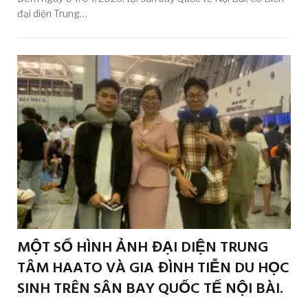
đại diện Trung…
MỘT SỐ HÌNH ẢNH ĐẠI DIỆN TRUNG
TÂM HAATO VÀ GIA ĐÌNH TIỄN DU HỌC
SINH TRÊN SÂN BAY QUỐC TẾ NỘI BÀI.