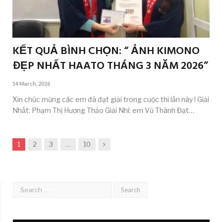
KẾT QUẢ BÌNH CHỌN: “ ẢNH KIMONO
ĐẸP NHẤT HAATO THÁNG 3 NĂM 2026”
14 March, 2026
Xin chúc mừng các em đã đạt giải trong cuộc thi lần này ! Giải
Nhất: Phạm Thị Hương Thảo Giải Nhì: em Vũ Thành Đạt…
Next
1
2
3
…
10