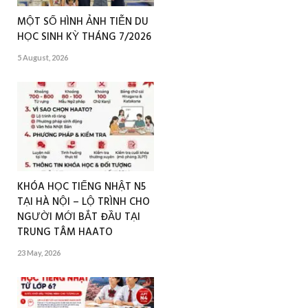
MỘT SỐ HÌNH ẢNH TIỄN DU
HỌC SINH KỲ THÁNG 7/2026
5 August, 2026
KHÓA HỌC TIẾNG NHẬT N5
TẠI HÀ NỘI – LỘ TRÌNH CHO
NGƯỜI MỚI BẮT ĐẦU TẠI
TRUNG TÂM HAATO
23 May, 2026