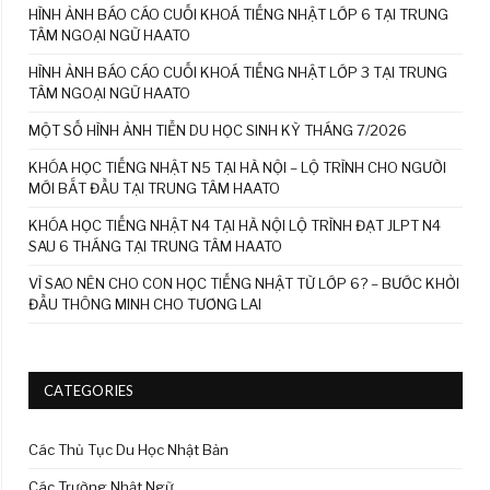
HÌNH ẢNH BÁO CÁO CUỐI KHOÁ TIẾNG NHẬT LỚP 6 TẠI TRUNG
TÂM NGOẠI NGỮ HAATO
HÌNH ẢNH BÁO CÁO CUỐI KHOÁ TIẾNG NHẬT LỚP 3 TẠI TRUNG
TÂM NGOẠI NGỮ HAATO
MỘT SỐ HÌNH ẢNH TIỄN DU HỌC SINH KỲ THÁNG 7/2026
KHÓA HỌC TIẾNG NHẬT N5 TẠI HÀ NỘI – LỘ TRÌNH CHO NGƯỜI
MỚI BẮT ĐẦU TẠI TRUNG TÂM HAATO
KHÓA HỌC TIẾNG NHẬT N4 TẠI HÀ NỘI LỘ TRÌNH ĐẠT JLPT N4
SAU 6 THÁNG TẠI TRUNG TÂM HAATO
VÌ SAO NÊN CHO CON HỌC TIẾNG NHẬT TỪ LỚP 6? – BƯỚC KHỞI
ĐẦU THÔNG MINH CHO TƯƠNG LAI
CATEGORIES
Các Thủ Tục Du Học Nhật Bản
Các Trường Nhật Ngữ