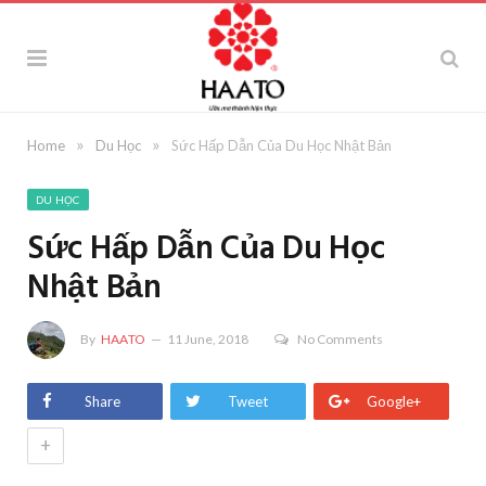
»
»
Home
Du Học
Sức Hấp Dẫn Của Du Học Nhật Bản
DU HỌC
Sức Hấp Dẫn Của Du Học
Nhật Bản
By
HAATO
11 June, 2018
No Comments
Share
Tweet
Google+
+