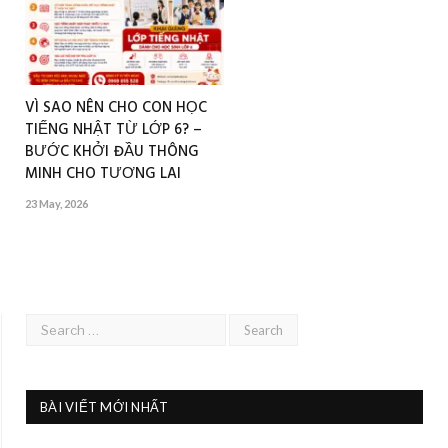
VÌ SAO NÊN CHO CON HỌC
TIẾNG NHẬT TỪ LỚP 6? –
BƯỚC KHỞI ĐẦU THÔNG
MINH CHO TƯƠNG LAI
23 May, 2026
BÀI VIẾT MỚI NHẤT