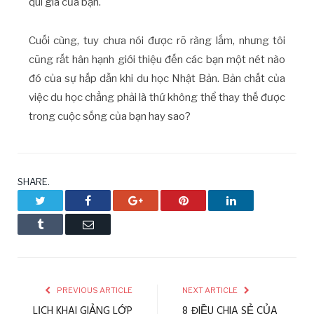
quí giá của bạn.
Cuối cùng, tuy chưa nói được rõ ràng lắm, nhưng tôi
cũng rất hân hạnh giới thiệu đến các bạn một nét nào
đó của sự hấp dẫn khi du học Nhật Bản. Bản chất của
việc du học chẳng phải là thứ không thể thay thế được
trong cuộc sống của bạn hay sao?
SHARE.
Twitter
Facebook
Google+
Pinterest
LinkedIn
Tumblr
Email
PREVIOUS ARTICLE
NEXT ARTICLE
LỊCH KHAI GIẢNG LỚP
8 ĐIỀU CHIA SẺ CỦA