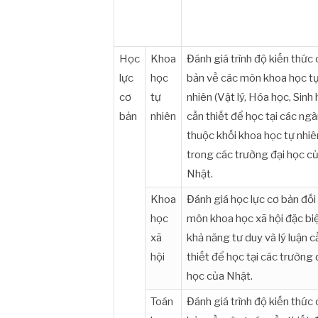
Học
Khoa
Đánh giá trình độ kiến thức
lực
học
bản về các môn khoa học t
cơ
tự
nhiên (Vật lý, Hóa học, Sinh 
bản
nhiên
cần thiết để học tại các ng
thuộc khối khoa học tự nhiê
trong các trường đại học c
Nhật.
Khoa
Đánh giá học lực cơ bản đối
học
môn khoa học xã hội đặc biệ
xã
khả năng tư duy và lý luận c
hội
thiết để học tại các trường 
học của Nhật.
Toán
Đánh giá trình độ kiến thức