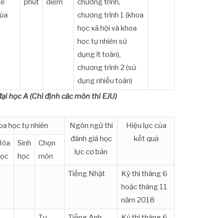
để
phút
điểm
chương trình,
của
chương trình 1 (khoa
học xã hội và khoa
học tự nhiên sử
dụng ít toán),
chương trình 2 (sử
dụng nhiều toán)
ại học A (Chỉ định các môn thi EJU)
a học tự nhiên
Ngôn ngữ thi
Hiệu lực của
đánh giá học
kết quả
Hóa
Sinh
Chọn
lực cơ bản
học
học
môn
Tiếng Nhật
Kỳ thi tháng 6
hoặc tháng 11
năm 2018
Tự
Tiếng Anh
Kỳ thi tháng 6