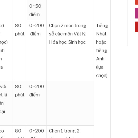
0~50
điểm
 cơ
80
0~200
Chọn 2 môn trong
Tiếng
ự
phút
điểm
số các môn Vật lý,
Nhật
học)
Hóa học, Sinh học
hoặc
ành
tiếng
n
Anh
ủa
(lựa
chọn)
 với
80
0~200
t là
phút
điểm
ần
đại
 cơ
80
0~200
Chọn 1 trong 2