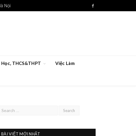
Hà Nội
Facebook
ểu Học, THCS&THPT
Việc Làm
BÀI VIẾT MỚI NHẤT