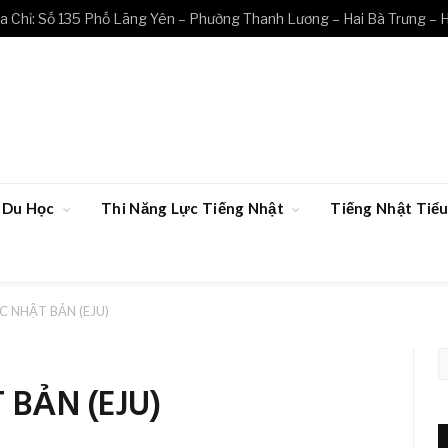
a Chỉ: Số 135 Phố Lãng Yên – Phường Thanh Lương – Hai Bà Trưng – 
Du Học
Thi Năng Lực Tiếng Nhật
Tiếng Nhật Ti
C NHẬT BẢN (EJU)
 BẢN (EJU)