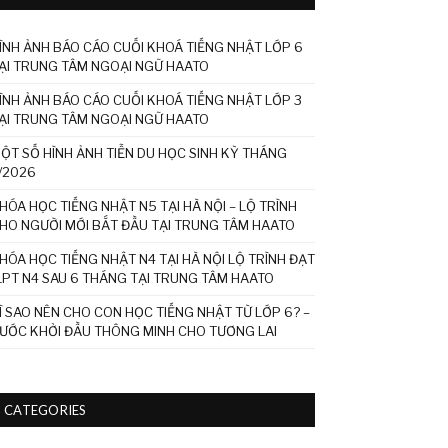
ÌNH ẢNH BÁO CÁO CUỐI KHOÁ TIẾNG NHẬT LỚP 6
ẠI TRUNG TÂM NGOẠI NGỮ HAATO
ÌNH ẢNH BÁO CÁO CUỐI KHOÁ TIẾNG NHẬT LỚP 3
ẠI TRUNG TÂM NGOẠI NGỮ HAATO
ỘT SỐ HÌNH ẢNH TIỄN DU HỌC SINH KỲ THÁNG
/2026
HÓA HỌC TIẾNG NHẬT N5 TẠI HÀ NỘI – LỘ TRÌNH
HO NGƯỜI MỚI BẮT ĐẦU TẠI TRUNG TÂM HAATO
HÓA HỌC TIẾNG NHẬT N4 TẠI HÀ NỘI LỘ TRÌNH ĐẠT
LPT N4 SAU 6 THÁNG TẠI TRUNG TÂM HAATO
Ì SAO NÊN CHO CON HỌC TIẾNG NHẬT TỪ LỚP 6? –
ƯỚC KHỞI ĐẦU THÔNG MINH CHO TƯƠNG LAI
CATEGORIES