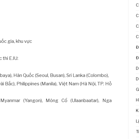
C
C
C
C
ốc gia, khu vực
Đ
Đ
 thi EJU:
D
abaya), Hàn Quốc (Seoul, Busan), Sri Lanka (Colombo),
D
i Bắc), Philippines (Manila), Việt Nam (Hà Nội, TP. Hồ
G
H
 Myanmar (Yangon), Mông Cổ (Ulaanbaatar), Nga
K
L
T