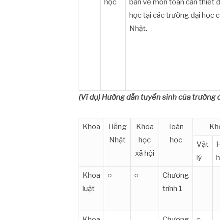
học
bản về môn toán cần thiết 
học tại các trường đại học 
Nhật.
(Ví dụ) Hướng dẫn tuyển sinh của trường đ
Khoa
Tiếng
Khoa
Toán
Kho
Nhật
học
học
Vật
xã hội
lý
Khoa
○
○
Chương
luật
trình 1
Khoa
Chương
○