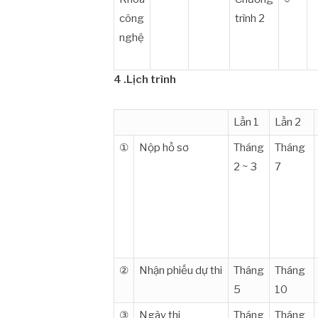
công
trình 2
nghệ
4 .Lịch trình
Lần 1
Lần 2
①
Nộp hồ sơ
Tháng
Tháng
2 ~ 3
7
②
Nhận phiếu dự thi
Tháng
Tháng
5
10
③
Ngày thi
Tháng
Tháng