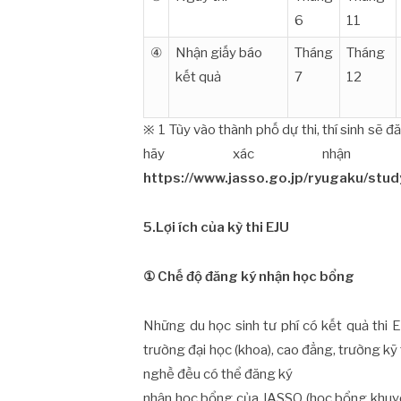
6
11
④
Nhận giấy báo
Tháng
Tháng
kết quả
7
12
※ 1 Tùy vào thành phố dự thi, thí sinh sẽ đ
hãy xác nhận 
https://www.jasso.go.jp/ryugaku/stud
5.Lợi ích của kỳ thi EJU
①
Chế độ đăng ký nhận học bổng
Những du học sinh tư phí có kết quả thi E
trường đại học (khoa), cao đẳng, trường kỹ
nghề đều có thể đăng ký
nhận học bổng của JASSO (học bổng khuyế