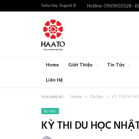
Saturday, August 8
Hotline: 0969655528 - Đị
Home
Giới Thiệu
Tin Tức
Liên Hệ
»
»
Home
Du Học
KỲ THI DU HỌ
YOU ARE AT:
DU HỌC
KỲ THI DU HỌC NHẬT