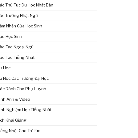
ác Thủ Tục Du Học Nhật Bản
ác Trường Nhật Ngữ
ảm Nhận Của Học Sinh
ựu Học Sinh
ào Tạo Ngoại Ngữ
ào Tạo Tiếng Nhật
u Học
u Học Các Trường Đại Học
óc Dành Cho Phụ Huynh
ình Ảnh & Video
inh Nghiệm Học Tiếng Nhật
ịch Khai Giảng
iếng Nhật Cho Trẻ Em