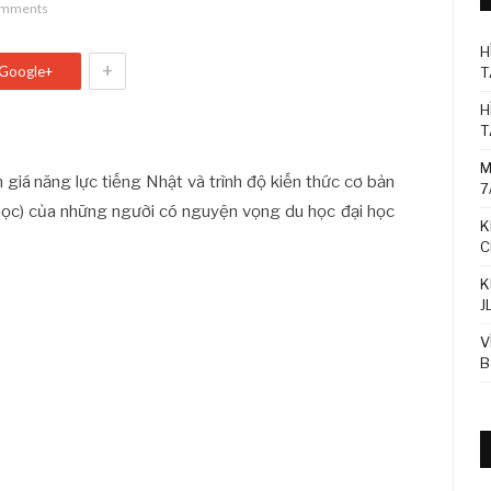
omments
H
+
Google+
T
H
T
M
h giá năng lực tiếng Nhật và trình độ kiến thức cơ bản
7
n học) của những người có nguyện vọng du học đại học
K
C
K
J
V
B