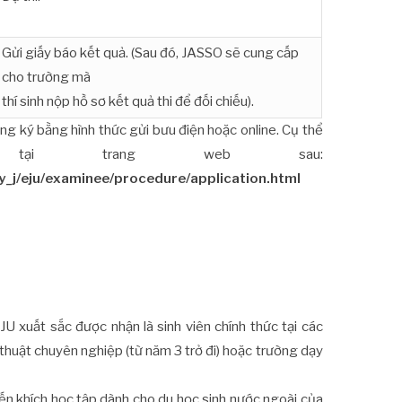
Gửi giấy báo kết quả. (Sau đó, JASSO sẽ cung cấp
cho trường mà
thí sinh nộp hồ sơ kết quả thi để đối chiếu).
ăng ký bằng hình thức gửi bưu điện hoặc online. Cụ thể
tại trang web sau:
y_j/eju/examinee/procedure/application.html
JU xuất sắc được nhận là sinh viên chính thức tại các
 thuật chuyên nghiệp (từ năm 3 trở đi) hoặc trường dạy
n khích học tập dành cho du học sinh nước ngoài của