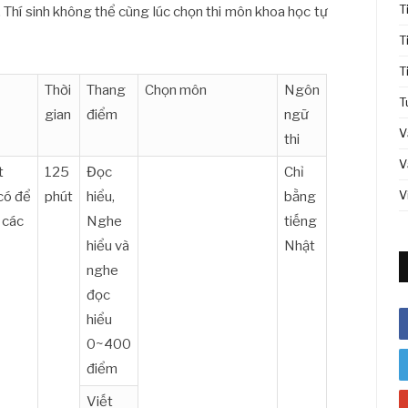
T
 Thí sinh không thể cùng lúc chọn thi môn khoa học tự
T
T
Thời
Thang
Chọn môn
Ngôn
T
gian
điểm
ngữ
V
thi
V
t
125
Đọc
Chỉ
V
 có để
phút
hiểu,
bằng
 các
Nghe
tiếng
hiểu và
Nhật
nghe
đọc
hiểu
0~400
điểm
Viết