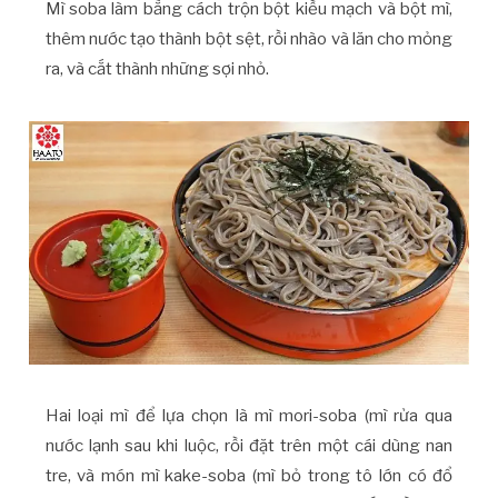
Mì soba làm bằng cách trộn bột kiều mạch và bột mì,
thêm nước tạo thành bột sệt, rồi nhào và lăn cho mỏng
ra, và cắt thành những sợi nhỏ.
Hai loại mì để lựa chọn là mì mori-soba (mì rửa qua
nước lạnh sau khi luộc, rồi đặt trên một cái dùng nan
tre, và món mì kake-soba (mì bỏ trong tô lớn có đổ