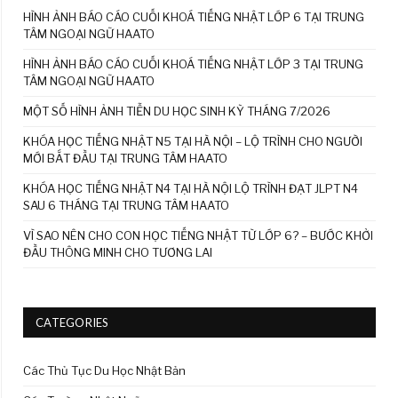
HÌNH ẢNH BÁO CÁO CUỐI KHOÁ TIẾNG NHẬT LỚP 6 TẠI TRUNG
TÂM NGOẠI NGỮ HAATO
HÌNH ẢNH BÁO CÁO CUỐI KHOÁ TIẾNG NHẬT LỚP 3 TẠI TRUNG
TÂM NGOẠI NGỮ HAATO
MỘT SỐ HÌNH ẢNH TIỄN DU HỌC SINH KỲ THÁNG 7/2026
KHÓA HỌC TIẾNG NHẬT N5 TẠI HÀ NỘI – LỘ TRÌNH CHO NGƯỜI
MỚI BẮT ĐẦU TẠI TRUNG TÂM HAATO
KHÓA HỌC TIẾNG NHẬT N4 TẠI HÀ NỘI LỘ TRÌNH ĐẠT JLPT N4
SAU 6 THÁNG TẠI TRUNG TÂM HAATO
VÌ SAO NÊN CHO CON HỌC TIẾNG NHẬT TỪ LỚP 6? – BƯỚC KHỞI
ĐẦU THÔNG MINH CHO TƯƠNG LAI
CATEGORIES
Các Thủ Tục Du Học Nhật Bản