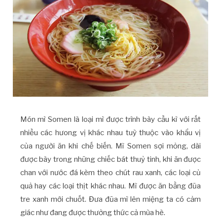
Món mì Somen là loại mì được trình bày cầu kì với rất
nhiều các hưong vị khác nhau tuỳ thuộc vào khẩu vị
của người ăn khi chế biến. Mì Somen sợi mỏng, dài
được bày trong những chiếc bát thuỷ tinh, khi ăn được
chan với nước đá kèm theo chút rau xanh, các loại củ
quả hay các loại thịt khác nhau. Mì được ăn bằng đũa
tre xanh mới chuốt. Đưa đũa mì lên miệng ta có cảm
giác như đang được thưởng thức cả mùa hè.