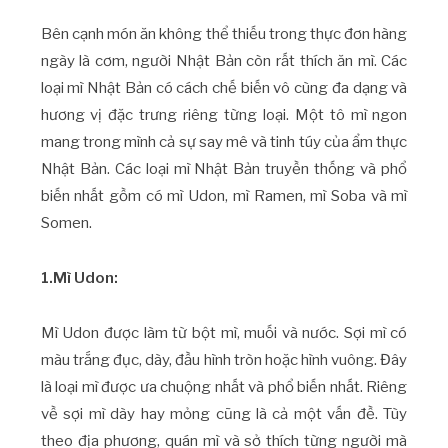
Bên cạnh món ăn không thể thiếu trong thực đơn hàng
ngày là cơm, người Nhật Bản còn rất thích ăn mì. Các
loại mì Nhật Bản có cách chế biến vô cùng đa dạng và
hương vị đặc trưng riêng từng loại. Một tô mì ngon
mang trong mình cả sự say mê và tinh túy của ẩm thực
Nhật Bản. Các loại mì Nhật Bản truyền thống và phổ
biến nhất gồm có mì Udon, mì Ramen, mì Soba và mì
Somen.
1.Mì Udon:
Mì Udon được làm từ bột mì, muối và nước. Sợi mì có
màu trắng đục, dày, đầu hình tròn hoặc hình vuông. Đây
là loại mì được ưa chuộng nhất và phổ biến nhất. Riêng
về sợi mì dày hay mỏng cũng là cả một vấn đề. Tùy
theo địa phương, quán mì và sở thích từng người mà