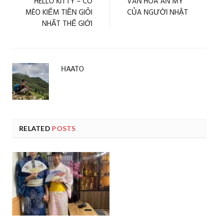
HELLO KITTY – CÔ
VĂN HÓA ĂN MỲ
MÈO KIẾM TIỀN GIỎI
CỦA NGƯỜI NHẬT
NHẤT THẾ GIỚI
HAATO
RELATED
POSTS