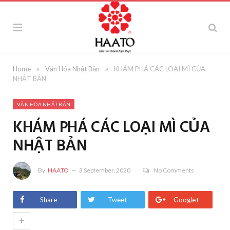
»
»
Home
Văn Hóa Nhật Bản
KHÁM PHÁ CÁC LOẠI MÌ CỦA
NHẬT BẢN
VĂN HÓA NHẬT BẢN
KHÁM PHÁ CÁC LOẠI MÌ CỦA
NHẬT BẢN
By
HAATO
3 September, 2020
No Comments
Share
Tweet
Google+
+