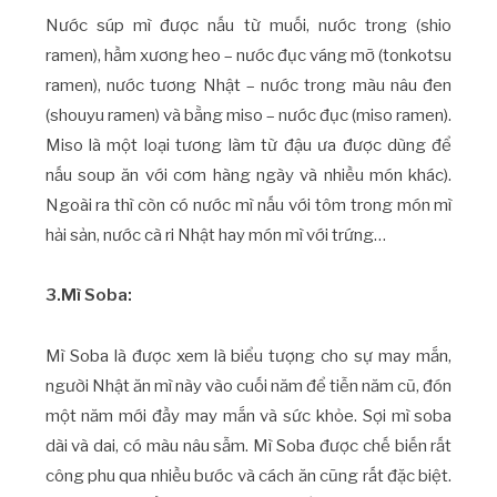
Nước súp mì được nấu từ muối, nước trong (shio
ramen), hầm xương heo – nước đục váng mỡ (tonkotsu
ramen), nước tương Nhật – nước trong màu nâu đen
(shouyu ramen) và bằng miso – nước đục (miso ramen).
Miso là một loại tương làm từ đậu ưa được dùng để
nấu soup ăn với cơm hàng ngày và nhiều món khác).
Ngoài ra thì còn có nước mì nấu với tôm trong món mì
hải sản, nước cà ri Nhật hay món mì với trứng…
3.Mì Soba:
Mì Soba là được xem là biểu tượng cho sự may mắn,
người Nhật ăn mì này vào cuối năm để tiễn năm cũ, đón
một năm mới đầy may mắn và sức khỏe. Sợi mì soba
dài và dai, có màu nâu sẫm. Mì Soba được chế biến rất
công phu qua nhiều bước và cách ăn cũng rất đặc biệt.