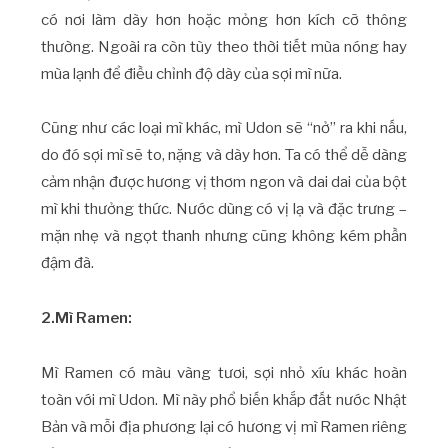
có nơi làm dày hơn hoặc mỏng hơn kích cỡ thông
thường. Ngoài ra còn tùy theo thời tiết mùa nóng hay
mùa lạnh để điều chỉnh độ dày của sợi mì nữa.
Cũng như các loại mì khác, mì Udon sẽ “nở” ra khi nấu,
do đó sợi mì sẽ to, nặng và dày hơn. Ta có thể dễ dàng
cảm nhận được hương vị thơm ngon và dai dai của bột
mì khi thưởng thức. Nước dùng có vị lạ và đặc trưng –
mặn nhẹ và ngọt thanh nhưng cũng không kém phần
đậm đà.
2.Mì Ramen:
Mì Ramen có màu vàng tươi, sợi nhỏ xíu khác hoàn
toàn với mì Udon. Mì này phổ biến khắp đất nước Nhật
Bản và mỗi địa phương lại có hương vị mì Ramen riêng