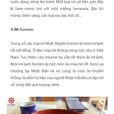
nước dùng nóng lên trên). Một loại mì cải tiến gần đây
là tane-mono (mì với một miếng tempura, đậu hũ
mỏng chiên vàng, các loại rau dại, thịt vịt…
4.Mì Somen:
Trong số các loại mì Nhật Bảnthì Somen là món mì lạnh
rất nổi tiếng. Ở đây mùa hè không nóng bức như ở Việt
Nam. Tuy nhiên vào mùa hè họ vẫn rất thích ăn mì lạnh.
Món mì lạnh Somen là một món ăn mùa hè rất được ưa
chuộng tại Nhật Bản và nó cũng là món ăn truyền
thống, là niềm tự hào của người Nhật mỗi khi có dịp nói
về vùng đất quê hương mình.