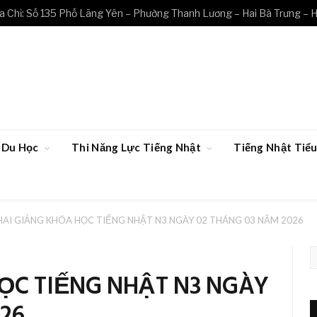
a Chỉ: Số 135 Phố Lãng Yên – Phường Thanh Lương – Hai Bà Trưng – H
Du Học
Thi Năng Lực Tiếng Nhật
Tiếng Nhật Ti
HAI GIẢNG KHÓA HỌC TIẾNG NHẬT N3 NGÀY 02 THÁNG 03 NĂM 2026
ỌC TIẾNG NHẬT N3 NGÀY
26