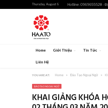
Thursday, August 6
Hotline: 0969655528 - Đị
Home
Giới Thiệu
Tin Tức
Liên Hệ
»
»
Home
Đào Tạo Ngoại Ngữ
K
YOU ARE AT:
ĐÀO TẠO NGOẠI NGỮ
KHAI GIẢNG KHÓA H
02 THÁNG 03 NĂM 20