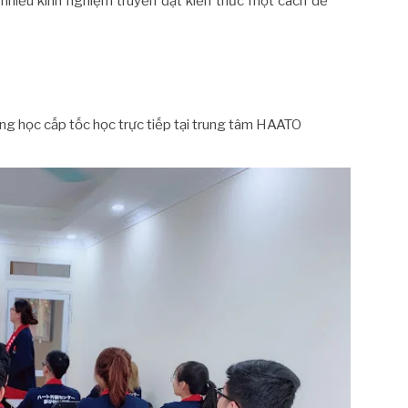
ó nhiều kinh nghiệm truyền đạt kiến thức một cách dễ
áng học cấp tốc học trực tiếp tại trung tâm HAATO