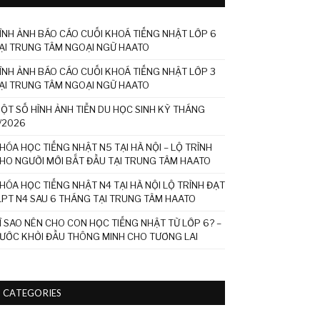
ÌNH ẢNH BÁO CÁO CUỐI KHOÁ TIẾNG NHẬT LỚP 6
ẠI TRUNG TÂM NGOẠI NGỮ HAATO
ÌNH ẢNH BÁO CÁO CUỐI KHOÁ TIẾNG NHẬT LỚP 3
ẠI TRUNG TÂM NGOẠI NGỮ HAATO
ỘT SỐ HÌNH ẢNH TIỄN DU HỌC SINH KỲ THÁNG
/2026
HÓA HỌC TIẾNG NHẬT N5 TẠI HÀ NỘI – LỘ TRÌNH
HO NGƯỜI MỚI BẮT ĐẦU TẠI TRUNG TÂM HAATO
HÓA HỌC TIẾNG NHẬT N4 TẠI HÀ NỘI LỘ TRÌNH ĐẠT
LPT N4 SAU 6 THÁNG TẠI TRUNG TÂM HAATO
Ì SAO NÊN CHO CON HỌC TIẾNG NHẬT TỪ LỚP 6? –
ƯỚC KHỞI ĐẦU THÔNG MINH CHO TƯƠNG LAI
CATEGORIES