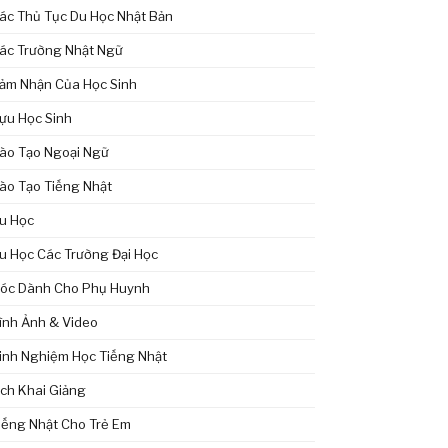
ác Thủ Tục Du Học Nhật Bản
ác Trường Nhật Ngữ
ảm Nhận Của Học Sinh
ựu Học Sinh
ào Tạo Ngoại Ngữ
ào Tạo Tiếng Nhật
u Học
u Học Các Trường Đại Học
óc Dành Cho Phụ Huynh
ình Ảnh & Video
inh Nghiệm Học Tiếng Nhật
ịch Khai Giảng
iếng Nhật Cho Trẻ Em