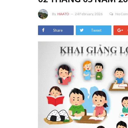
By
HAATO
24 February, 2026
No Com
Share
Tweet