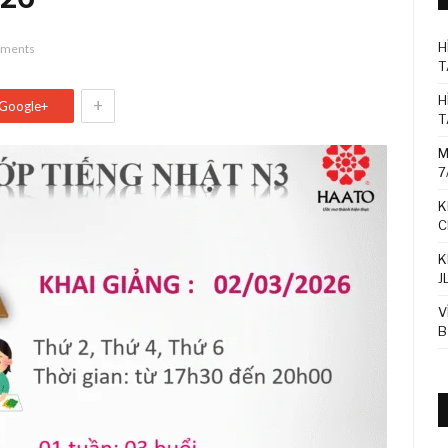
H
ments
T
H
+
Google+
T
M
7
K
C
K
J
V
B