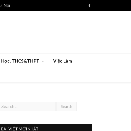
à Nội
Facebook
ểu Học, THCS&THPT
Việc Làm
BÀI VIẾT MỚI NHẤT