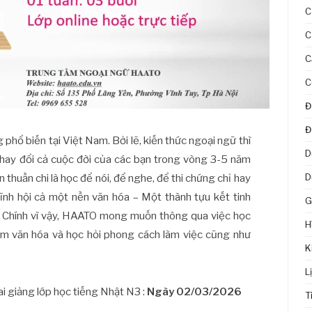
C
C
C
C
Đ
Đ
hổ biến tại Việt Nam. Bởi lẽ, kiến thức ngoại ngữ thì
D
 thay đổi cả cuộc đời của các bạn trong vòng 3-5 năm
D
thuần chi là học để nói, để nghe, để thi chứng chỉ hay
lĩnh hội cả một nền văn hóa – Một thành tựu kết tinh
G
. Chính vì vậy, HAATO mong muốn thông qua việc học
H
iệm văn hóa và học hỏi phong cách làm việc cũng như
K
L
 giảng lớp học tiếng Nhật N3 :
Ngày 02/03/2026
T