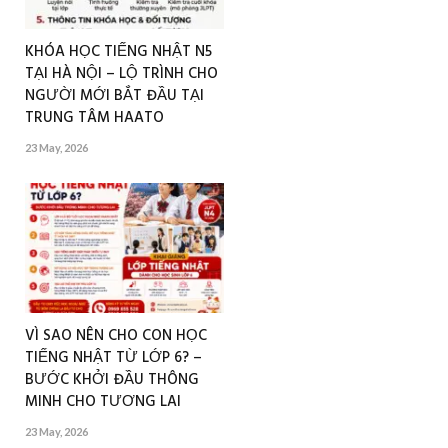
KHÓA HỌC TIẾNG NHẬT N5
TẠI HÀ NỘI – LỘ TRÌNH CHO
NGƯỜI MỚI BẮT ĐẦU TẠI
TRUNG TÂM HAATO
23 May, 2026
VÌ SAO NÊN CHO CON HỌC
TIẾNG NHẬT TỪ LỚP 6? –
BƯỚC KHỞI ĐẦU THÔNG
MINH CHO TƯƠNG LAI
23 May, 2026