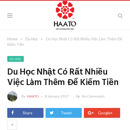
»
»
Home
Du Học
Du Học Nhật Có Rất Nhiều Việc Làm Thêm Để
Kiếm Tiền
DU HỌC
Du Học Nhật Có Rất Nhiều
Việc Làm Thêm Để Kiếm Tiền
By
HAATO
8 January, 2017
No Comments
Share
Tweet
Google+
+