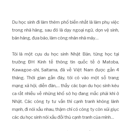
Du học sinh đi làm thêm phổ biến nhất là làm phụ việc
trong nhà hàng, sau đó là dạy ngoại ngữ, dọn vệ sinh,
bán hàng, đưa báo, làm công nhân nhà máy…
Tôi là một cựu du học sinh Nhật Bản, từng học tại
trường ĐH Kinh tế thông tin quốc tế ở Matoba,
Kawagoe-shi, Saitama, đã về Việt Nam được gần 4
tháng. Thời gian gần đây, tôi có vào một số trang
mạng xã hội, diễn đàn,… thấy các bạn du học sinh kêu
ca rất nhiều về những khổ sở họ đang mắc phải khi ở
Nhật. Các công ty tư vấn thì cạnh tranh không lành
mạnh, đi nói xấu nhau, thậm chí có công ty còn xúi giục
các du học sinh nói xấu đối thủ cạnh tranh của mình…