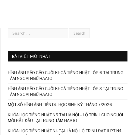
BÀI VIẾT MỚI NHẤT
HÌNH ẢNH BÁO CÁO CUỐI KHOÁ TIẾNG NHẬT LỚP 6 TẠI TRUNG
TÂM NGOẠI NGỮ HAATO
HÌNH ẢNH BÁO CÁO CUỐI KHOÁ TIẾNG NHẬT LỚP 3 TẠI TRUNG
TÂM NGOẠI NGỮ HAATO
MỘT SỐ HÌNH ẢNH TIỄN DU HỌC SINH KỲ THÁNG 7/2026
KHÓA HỌC TIẾNG NHẬT N5 TẠI HÀ NỘI – LỘ TRÌNH CHO NGƯỜI
MỚI BẮT ĐẦU TẠI TRUNG TÂM HAATO
KHÓA HỌC TIẾNG NHẬT N4 TẠI HÀ NỘI LỘ TRÌNH ĐẠT JLPT N4