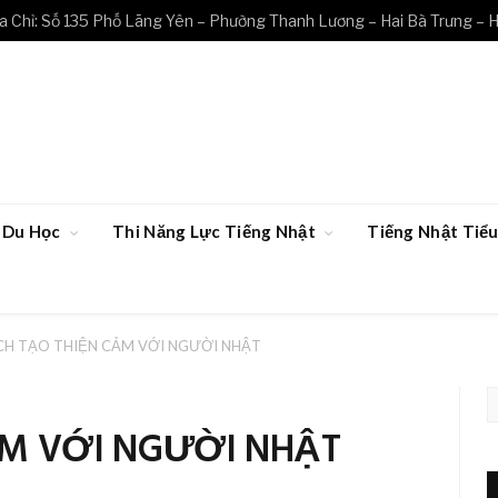
a Chỉ: Số 135 Phố Lãng Yên – Phường Thanh Lương – Hai Bà Trưng – H
Du Học
Thi Năng Lực Tiếng Nhật
Tiếng Nhật Ti
CH TẠO THIỆN CẢM VỚI NGƯỜI NHẬT
ẢM VỚI NGƯỜI NHẬT