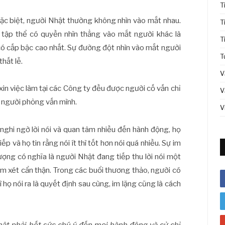
T
ặc biệt, người Nhật thường không nhìn vào mắt nhau.
T
 tập thể có quyền nhìn thẳng vào mắt người khác là
T
 có cấp bậc cao nhất. Sự đường đột nhìn vào mắt người
T
thất lễ.
V
i xin việc làm tại các Công ty đều được người cố vấn chỉ
V
a người phỏng vấn mình.
V
ghi ngờ lời nói và quan tâm nhiều đến hành động, họ
p và họ tin rằng nói ít thì tốt hơn nói quá nhiều.
Sự im
ượng có nghĩa là người Nhật đang tiếp thu lời nói một
m xét cẩn thận.
Trong các buổi thương thảo, người có
gì họ nói ra là quyết định sau cùng, im lặng cũng là cách