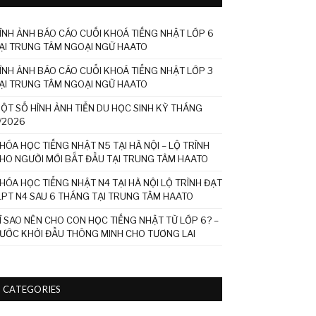
ÌNH ẢNH BÁO CÁO CUỐI KHOÁ TIẾNG NHẬT LỚP 6
ẠI TRUNG TÂM NGOẠI NGỮ HAATO
ÌNH ẢNH BÁO CÁO CUỐI KHOÁ TIẾNG NHẬT LỚP 3
ẠI TRUNG TÂM NGOẠI NGỮ HAATO
ỘT SỐ HÌNH ẢNH TIỄN DU HỌC SINH KỲ THÁNG
/2026
HÓA HỌC TIẾNG NHẬT N5 TẠI HÀ NỘI – LỘ TRÌNH
HO NGƯỜI MỚI BẮT ĐẦU TẠI TRUNG TÂM HAATO
HÓA HỌC TIẾNG NHẬT N4 TẠI HÀ NỘI LỘ TRÌNH ĐẠT
LPT N4 SAU 6 THÁNG TẠI TRUNG TÂM HAATO
Ì SAO NÊN CHO CON HỌC TIẾNG NHẬT TỪ LỚP 6? –
ƯỚC KHỞI ĐẦU THÔNG MINH CHO TƯƠNG LAI
CATEGORIES