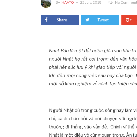
By
HAATO
25 July, 2018
No Commen
Share
Tweet
Nhật Bản là một đất nước giàu văn hóa tru
người Nhật họ rất coi trọng đến văn hóa 
phải hết sức lưu ý khi giao tiếp với ngư
lớn đến mọi công việc sau này của bạn. 
một số kinh nghiệm về cách tạo thiện cảm
Người Nhật dù trong cuộc sống hay làm việ
chỉ, cách chào hỏi và nói chuyện với ngườ
thường đi thẳng vào vấn đề. Chính vì thế 
Nhật là một điều vô cùng quan trọng. Ấn tư