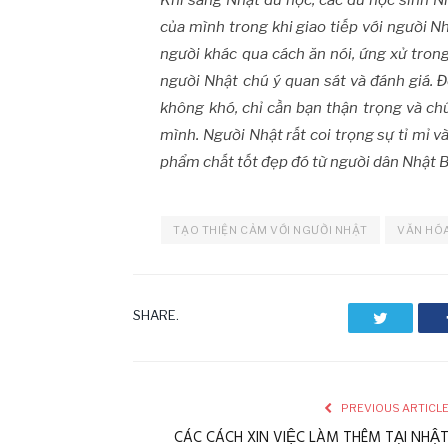
Khi sang Nhật du học, các du học sinh N
của mình trong khi giao tiếp với người Nh
người khác qua cách ăn nói, ứng xử tron
người Nhật chú ý quan sát và đánh giá. 
không khó, chỉ cần bạn thận trọng và chú
mình. Người Nhật rất coi trọng sự tỉ mỉ 
phẩm chất tốt đẹp đó từ người dân Nhật B
TẠO THIỆN CẢM VỚI NGƯỜI NHẬT
VĂN HÓA
SHARE.
Twitter
PREVIOUS ARTICL
CÁC CÁCH XIN VIỆC LÀM THÊM TẠI NHẬ