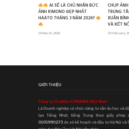
AI SẼ LÀ CHỦ NHÂN BỨC
CHỤP ẢNH
ẢNH KIMONO ĐẸP NHẤT
TRUNG TÂ
HAATO THÁNG 3 NĂM 2026?
XUÂN BÍNH
VÀ KẾT NỐ
10 March, 2026
25 February, 2
GIỚI THIỆU
Công ty Cổ phần ICHIKAWA Việt Nam
Là Doanh nghiệp có chức năng tư vấn du học và đ
tạo Tiếng Nhật, tiếng Trung theo giấy phép 
0105990273
do sở kế hoạch và đầu tư Hà Nội và 