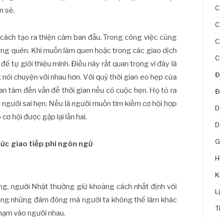
C
n sẻ.
C
à cách tạo ra thiện cảm ban đầu. Trong công việc cũng
C
ãng quên. Khi muốn làm quen hoặc trong các giao dịch
C
ể tự giới thiệu mình. Điều này rất quan trọng vì đây là
Đ
 nói chuyện với nhau hơn. Với quỹ thời gian eo hẹp của
n tâm đến vấn đề thời gian nếu có cuộc hẹn. Họ tỏ ra
Đ
ới người sai hẹn. Nếu là người muốn tìm kiếm cơ hội hợp
D
 cơ hội được gặp lại lần hai.
D
G
hức giao tiếp phi ngôn ngữ
H
K
ng, người Nhật thường giữ khoảng cách nhất định với
L
rong những đám đông mà người ta không thể làm khác
T
chạm vào người nhau.