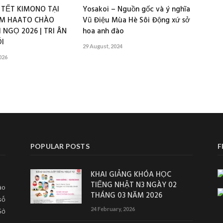
 TẾT KIMONO TẠI
Yosakoi – Nguồn gốc và ý nghĩa
M HAATO CHÀO
Vũ Điệu Mùa Hè Sôi Động xứ sở
 NGỌ 2026 | TRI ÂN
hoa anh đào
I
29 August, 2024
026
POPULAR POSTS
F
KHAI GIẢNG KHÓA HỌC
TIẾNG NHẬT N3 NGÀY 02
ào
THÁNG 03 NĂM 2026
số
24 February, 2026
Sở