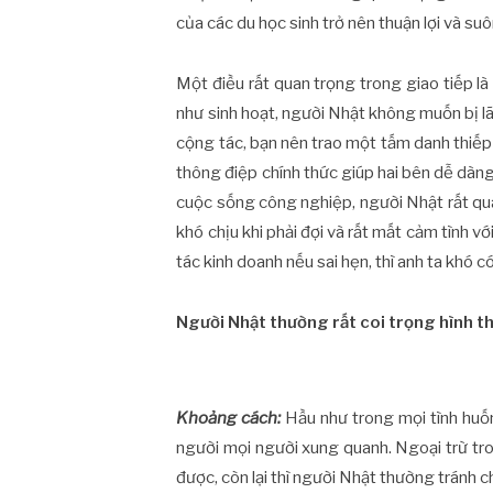
của các du học sinh trở nên thuận lợi và suô
Một điều rất quan trọng trong giao tiếp l
như sinh hoạt, người Nhật không muốn bị l
cộng tác, bạn nên trao một tấm danh thiếp đ
thông điệp chính thức giúp hai bên dễ dàng
cuộc sống công nghiệp, người Nhật rất qua
khó chịu khi phải đợi và rất mất cảm tình v
tác kinh doanh nếu sai hẹn, thì anh ta khó có
Người Nhật thường rất coi trọng hình t
Khoảng cách:
Hầu như trong mọi tình huố
người mọi người xung quanh. Ngoại trừ t
được, còn lại thì người Nhật thường tránh 