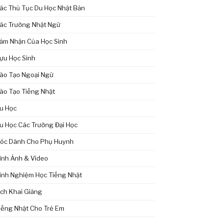
ác Thủ Tục Du Học Nhật Bản
ác Trường Nhật Ngữ
ảm Nhận Của Học Sinh
ựu Học Sinh
ào Tạo Ngoại Ngữ
ào Tạo Tiếng Nhật
u Học
u Học Các Trường Đại Học
óc Dành Cho Phụ Huynh
ình Ảnh & Video
inh Nghiệm Học Tiếng Nhật
ịch Khai Giảng
iếng Nhật Cho Trẻ Em