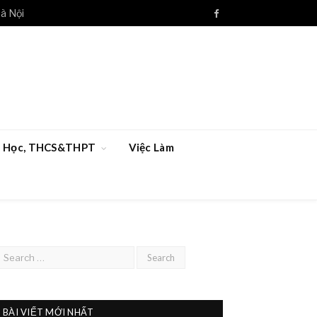
à Nội
Facebook
ểu Học, THCS&THPT
Việc Làm
BÀI VIẾT MỚI NHẤT