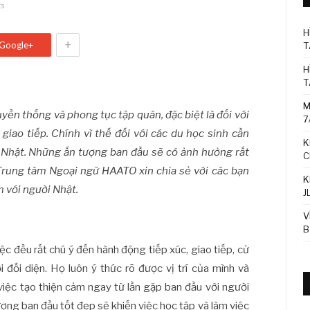
ts
H
+
Google+
T
H
T
M
yền thống và phong tục tập quán, đặc biệt là đối với
7
giao tiếp. Chính vì thế đối với các du học sinh cần
K
ời Nhật. Những ấn tượng ban đầu sẽ có ảnh hưởng rất
C
Trung tâm Ngoại ngữ HAATO xin chia sẻ với các bạn
K
 với người Nhật.
J
V
B
c đều rất chú ý đến hành động tiếp xúc, giao tiếp, cử
i đối diện. Họ luôn ý thức rõ được vị trí của mình và
việc tạo thiện cảm ngay từ lần gặp ban đầu với người
ợng ban đầu tốt đẹp sẽ khiến việc học tập và làm việc