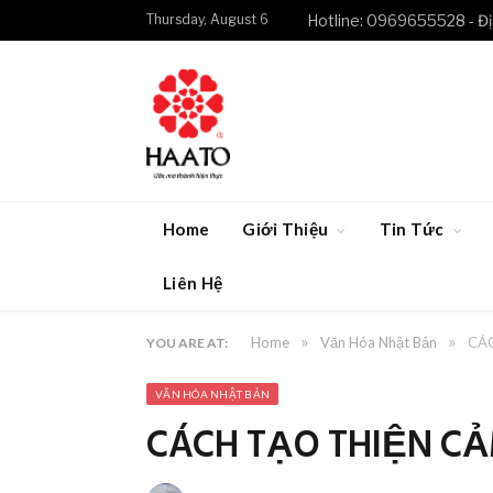
Thursday, August 6
Hotline: 0969655528 - Đị
Home
Giới Thiệu
Tin Tức
Liên Hệ
»
»
Home
Văn Hóa Nhật Bản
CÁ
YOU ARE AT:
VĂN HÓA NHẬT BẢN
CÁCH TẠO THIỆN C