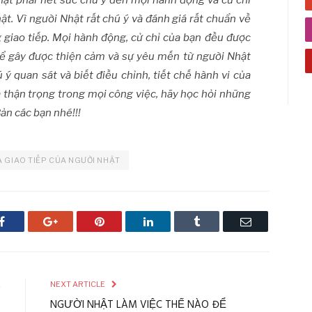
hật phải hết sức chú ý đến mọi hành động và cử chỉ
ật. Vì người Nhật rất chú ý và đánh giá rất chuẩn về
g giao tiếp. Mọi hành động, cử chỉ của bạn đều được
Để gây được thiện cảm và sự yêu mến từ người Nhật
 ý quan sát và biết điều chỉnh, tiết chế hành vi của
và thận trọng trong mọi công việc, hãy học hỏi những
ản các bạn nhé!!!
 GIAO TIẾP CỦA NGƯỜI NHẬT
Facebook
Google+
Pinterest
LinkedIn
Tumblr
Email
E
NEXT ARTICLE
T
NGƯỜI NHẬT LÀM VIỆC THẾ NÀO ĐỂ