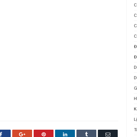
C
C
C
C
Đ
Đ
D
D
G
H
K
L
T
Facebook
Google+
Pinterest
LinkedIn
Tumblr
Email