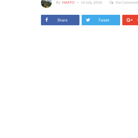
By
HAATO
10 July, 2018
No Commen
Share
Tweet