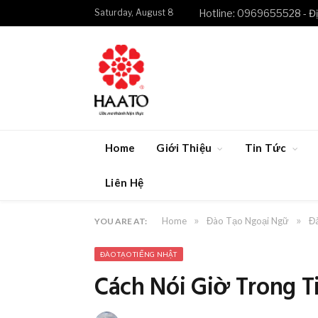
Saturday, August 8
Hotline: 0969655528 - Đị
Home
Giới Thiệu
Tin Tức
Liên Hệ
»
»
Home
Đào Tạo Ngoại Ngữ
Đ
YOU ARE AT:
ĐÀO TẠO TIẾNG NHẬT
Cách Nói Giờ Trong T