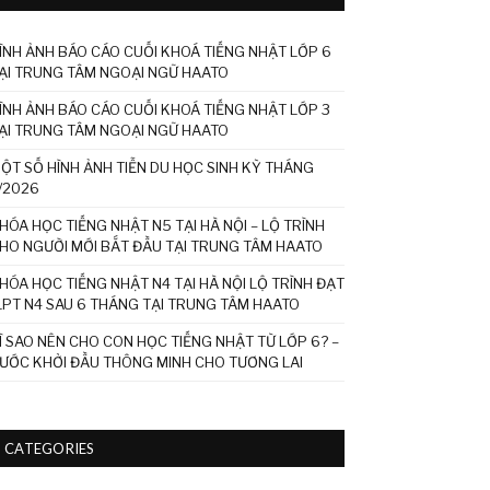
ÌNH ẢNH BÁO CÁO CUỐI KHOÁ TIẾNG NHẬT LỚP 6
ẠI TRUNG TÂM NGOẠI NGỮ HAATO
ÌNH ẢNH BÁO CÁO CUỐI KHOÁ TIẾNG NHẬT LỚP 3
ẠI TRUNG TÂM NGOẠI NGỮ HAATO
ỘT SỐ HÌNH ẢNH TIỄN DU HỌC SINH KỲ THÁNG
/2026
HÓA HỌC TIẾNG NHẬT N5 TẠI HÀ NỘI – LỘ TRÌNH
HO NGƯỜI MỚI BẮT ĐẦU TẠI TRUNG TÂM HAATO
HÓA HỌC TIẾNG NHẬT N4 TẠI HÀ NỘI LỘ TRÌNH ĐẠT
LPT N4 SAU 6 THÁNG TẠI TRUNG TÂM HAATO
Ì SAO NÊN CHO CON HỌC TIẾNG NHẬT TỪ LỚP 6? –
ƯỚC KHỞI ĐẦU THÔNG MINH CHO TƯƠNG LAI
CATEGORIES