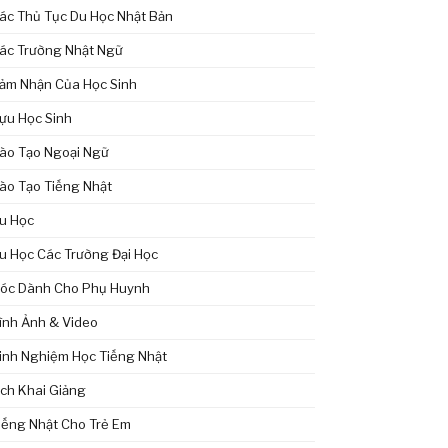
ác Thủ Tục Du Học Nhật Bản
ác Trường Nhật Ngữ
ảm Nhận Của Học Sinh
ựu Học Sinh
ào Tạo Ngoại Ngữ
ào Tạo Tiếng Nhật
u Học
u Học Các Trường Đại Học
óc Dành Cho Phụ Huynh
ình Ảnh & Video
inh Nghiệm Học Tiếng Nhật
ịch Khai Giảng
iếng Nhật Cho Trẻ Em