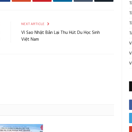
T
T
T
E
NEXT ARTICLE
H
Vì Sao Nhật Bản Lại Thu Hút Du Học Sinh
T
I
Việt Nam
V
V
V