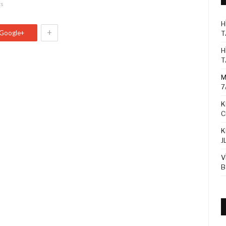
ts
H
+
Google+
T
H
T
M
7
K
C
K
J
V
B