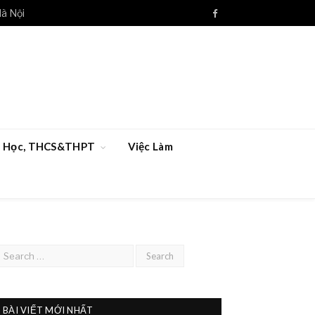
Hà Nội
Facebook
ểu Học, THCS&THPT
Việc Làm
BÀI VIẾT MỚI NHẤT