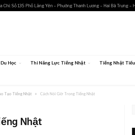
a Chỉ: Số 135 Phố Lãng Yên – Phường Thanh Lương – Hai Bà Trưng – 
Du Học
Thi Năng Lực Tiếng Nhật
Tiếng Nhật Ti
»
ào Tạo Tiếng Nhật
Cách Nói Giờ Trong Tiếng Nhật
iếng Nhật