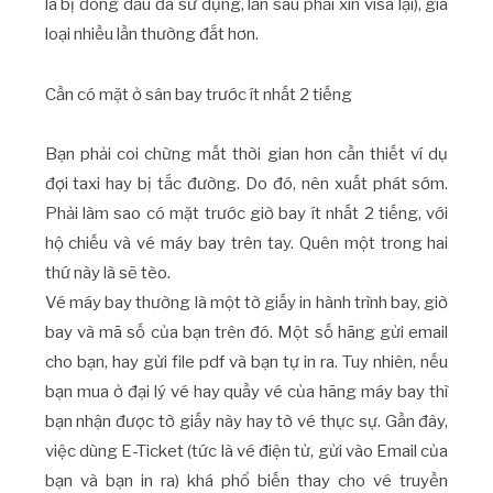
là bị đóng dấu đã sử dụng, lần sau phải xin visa lại), giá
loại nhiều lần thường đắt hơn.
Cần có mặt ở sân bay trước ít nhất 2 tiếng
Bạn phải coi chừng mất thời gian hơn cần thiết ví dụ
đợi taxi hay bị tắc đường. Do đó, nên xuất phát sớm.
Phải làm sao có mặt trước giờ bay ít nhất 2 tiếng, với
hộ chiếu và vé máy bay trên tay. Quên một trong hai
thứ này là sẽ tèo.
Vé máy bay thường là một tờ giấy in hành trình bay, giờ
bay và mã số của bạn trên đó. Một số hãng gửi email
cho bạn, hay gửi file pdf và bạn tự in ra. Tuy nhiên, nếu
bạn mua ở đại lý vé hay quầy vé của hãng máy bay thì
bạn nhận được tờ giấy này hay tờ vé thực sự. Gần đây,
việc dùng E-Ticket (tức là vé điện tử, gửi vào Email của
bạn và bạn in ra) khá phổ biến thay cho vé truyền