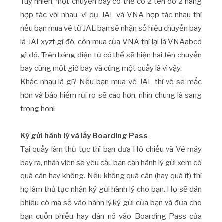
Tuy nhiên, một chuyến bay có thể có 2 tên do 2 hãng
hợp tác với nhau, ví dụ JAL và VNA hợp tác nhau thì
nếu bạn mua vé từ JAL bạn sẽ nhận số hiệu chuyến bay
là JALxyzt gì đó, còn mua của VNA thì lại là VNAabcd
gì đó. Trên bảng điện tử có thể sẽ hiện hai tên chuyến
bay cùng một giờ bay và cùng một quầy là vì vậy.
Khác nhau là gì? Nếu bạn mua vé JAL thì vé sẽ mắc
hơn và bảo hiểm rủi ro sẽ cao hơn, nhìn chung là sang
trọng hơn!
Ký gửi hành lý và lấy Boarding Pass
Tại quầy làm thủ tục thì bạn đưa Hộ chiếu và Vé máy
bay ra, nhân viên sẽ yêu cầu bạn cân hành lý gửi xem có
quá cân hay không. Nếu không quá cân (hay quá ít) thì
họ làm thủ tục nhận ký gửi hành lý cho bạn. Họ sẽ dán
phiếu có mã số vào hành lý ký gửi của bạn và đưa cho
bạn cuốn phiếu hay dán nó vào Boarding Pass của