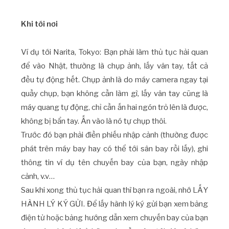
Khi tới nơi
Ví dụ tới Narita, Tokyo: Bạn phải làm thủ tục hải quan
để vào Nhật, thường là chụp ảnh, lấy vân tay, tất cả
đều tự động hết. Chụp ảnh là do máy camera ngay tại
quầy chụp, bạn không cần làm gì, lấy vân tay cũng là
máy quang tự động, chỉ cần ấn hai ngón trỏ lên là được,
không bị bẩn tay. Ấn vào là nó tự chụp thôi.
Trước đó bạn phải điền phiếu nhập cảnh (thường được
phát trên máy bay hay có thể tới sân bay rồi lấy), ghi
thông tin ví dụ tên chuyến bay của bạn, ngày nhập
cảnh, v.v…
Sau khi xong thủ tục hải quan thì bạn ra ngoài, nhớ LẤY
HÀNH LÝ KÝ GỬI. Để lấy hành lý ký gửi bạn xem bảng
điện tử hoặc bảng hướng dẫn xem chuyến bay của bạn