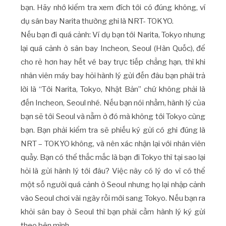
bạn. Hãy nhớ kiểm tra xem đích tới có đúng không, ví
dụ sân bay Narita thường ghi là NRT- TOKYO.
Nếu bạn đi quá cảnh: Ví dụ bạn tới Narita, Tokyo nhưng
lại quá cảnh ở sân bay Incheon, Seoul (Hàn Quốc), để
cho rẻ hơn hay hết vé bay trực tiếp chẳng hạn, thì khi
nhân viên máy bay hỏi hành lý gửi đến đâu bạn phải trả
lời là “Tới Narita, Tokyo, Nhật Bản” chứ không phải là
đến Incheon, Seoul nhé. Nếu bạn nói nhầm, hành lý của
bạn sẽ tới Seoul và nằm ở đó mà không tới Tokyo cùng
bạn. Bạn phải kiểm tra sẽ phiếu ký gửi có ghi đúng là
NRT – TOKYO không, và nên xác nhận lại với nhân viên
quầy. Bạn có thể thắc mắc là bạn đi Tokyo thì tại sao lại
hỏi là gửi hành lý tới đâu? Việc này có lý do vì có thể
một số người quá cảnh ở Seoul nhưng họ lại nhập cảnh
vào Seoul chơi vài ngày rồi mới sang Tokyo. Nếu bạn ra
khỏi sân bay ở Seoul thì bạn phải cầm hành lý ký gửi
theo bên mình.