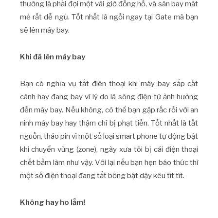
thường là phải đợi một vài giờ đồng hồ, và sân bay mát
mẻ rất dễ ngủ. Tốt nhất là ngồi ngay tại Gate mà bạn
sẽ lên máy bay.
Khi đã lên máy bay
Bạn có nghĩa vụ tắt điện thoại khi máy bay sắp cất
cánh hay đang bay vì lý do là sóng điện từ ảnh hưởng
đến máy bay. Nếu không, có thể bạn gặp rắc rối với an
ninh máy bay hay thậm chí bị phạt tiền. Tốt nhất là tắt
nguồn, tháo pin vì một số loại smart phone tự động bật
khi chuyển vùng (zone), ngày xưa tôi bị cái điện thoại
chết bầm làm như vậy. Với lại nếu bạn hẹn báo thức thì
một số điện thoại đang tắt bỗng bật dậy kêu tít tít.
Không hay ho lắm!