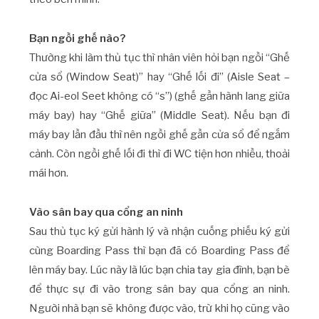
Bạn ngồi ghế nào?
Thường khi làm thủ tục thì nhân viên hỏi bạn ngồi “Ghế
cửa sổ (Window Seat)” hay “Ghế lối đi” (Aisle Seat –
đọc Ai-eol Seet không có “s”) (ghế gần hành lang giữa
máy bay) hay “Ghế giữa” (Middle Seat). Nếu bạn đi
máy bay lần đầu thì nên ngồi ghế gần cửa sổ để ngắm
cảnh. Còn ngồi ghế lối đi thì đi WC tiện hơn nhiều, thoải
mái hơn.
Vào sân bay qua cổng an ninh
Sau thủ tục ký gửi hành lý và nhận cuống phiếu ký gửi
cùng Boarding Pass thì bạn đã có Boarding Pass để
lên máy bay. Lúc này là lúc bạn chia tay gia đình, bạn bè
để thực sự đi vào trong sân bay qua cổng an ninh.
Người nhà bạn sẽ không được vào, trừ khi họ cũng vào