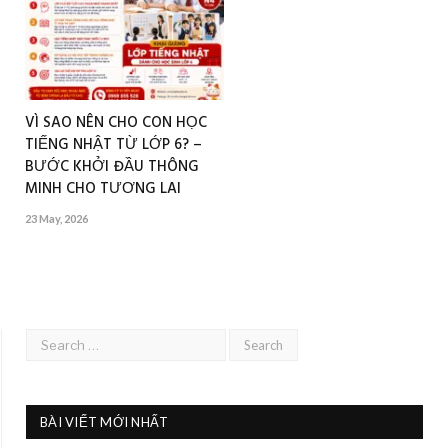
VÌ SAO NÊN CHO CON HỌC
TIẾNG NHẬT TỪ LỚP 6? –
BƯỚC KHỞI ĐẦU THÔNG
MINH CHO TƯƠNG LAI
23 May, 2026
BÀI VIẾT MỚI NHẤT