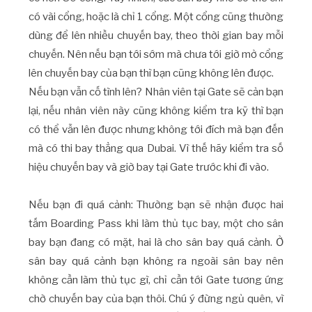
có vài cổng, hoặc là chỉ 1 cổng. Một cổng cũng thường
dùng để lên nhiều chuyến bay, theo thời gian bay mỗi
chuyến. Nên nếu bạn tới sớm mà chưa tới giờ mở cổng
lên chuyến bay của bạn thì bạn cũng không lên được.
Nếu bạn vẫn cố tình lên? Nhân viên tại Gate sẽ cản bạn
lại, nếu nhân viên này cũng không kiểm tra kỹ thì bạn
có thể vẫn lên được nhưng không tới đích mà bạn đến
mà có thi bay thẳng qua Dubai. Vì thế hãy kiểm tra số
hiệu chuyến bay và giờ bay tại Gate trước khi đi vào.
Nếu bạn đi quá cảnh: Thường bạn sẽ nhận được hai
tấm Boarding Pass khi làm thủ tục bay, một cho sân
bay bạn đang có mặt, hai là cho sân bay quá cảnh. Ở
sân bay quá cảnh bạn không ra ngoài sân bay nên
không cần làm thủ tục gì, chỉ cần tới Gate tương ứng
chờ chuyến bay của bạn thôi. Chú ý đừng ngủ quên, vì