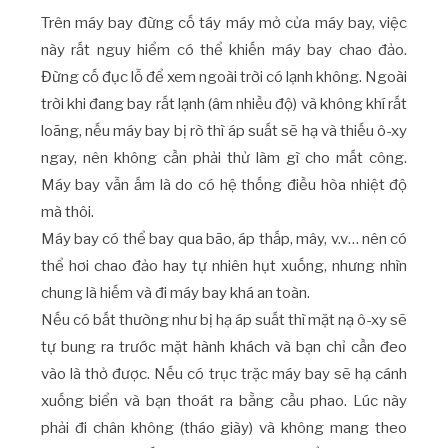
Trên máy bay đừng cố táy máy mở cửa máy bay, việc
này rất nguy hiểm có thể khiến máy bay chao đảo.
Đừng cố đục lỗ để xem ngoài trời có lạnh không. Ngoài
trời khi đang bay rất lạnh (âm nhiều độ) và không khí rất
loãng, nếu máy bay bị rò thì áp suất sẽ hạ và thiếu ô-xy
ngay, nên không cần phải thử làm gì cho mất công.
Máy bay vẫn ấm là do có hệ thống điều hòa nhiệt độ
mà thôi.
Máy bay có thể bay qua bão, áp thấp, mây, v.v… nên có
thể hơi chao đảo hay tự nhiên hụt xuống, nhưng nhìn
chung là hiếm và đi máy bay khá an toàn.
Nếu có bất thường như bị hạ áp suất thì mặt nạ ô-xy sẽ
tự bung ra trước mặt hành khách và bạn chỉ cần đeo
vào là thở được. Nếu có trục trặc máy bay sẽ hạ cánh
xuống biển và bạn thoát ra bằng cầu phao. Lúc này
phải đi chân không (tháo giày) và không mang theo