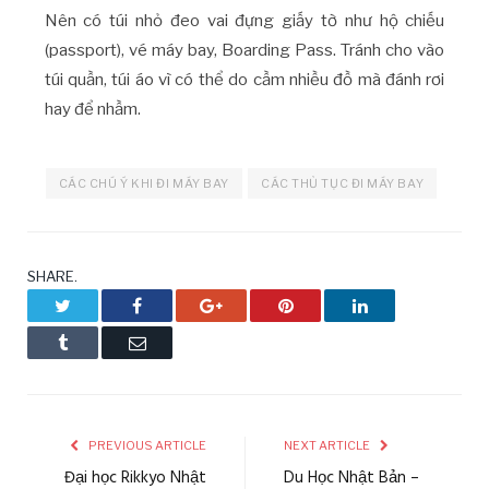
Nên có túi nhỏ đeo vai đựng giấy tờ như hộ chiếu
(passport), vé máy bay, Boarding Pass. Tránh cho vào
túi quần, túi áo vì có thể do cầm nhiều đồ mà đánh rơi
hay để nhầm.
CÁC CHÚ Ý KHI ĐI MÁY BAY
CÁC THỦ TỤC ĐI MÁY BAY
SHARE.
Twitter
Facebook
Google+
Pinterest
LinkedIn
Tumblr
Email
PREVIOUS ARTICLE
NEXT ARTICLE
Đại học Rikkyo Nhật
Du Học Nhật Bản –