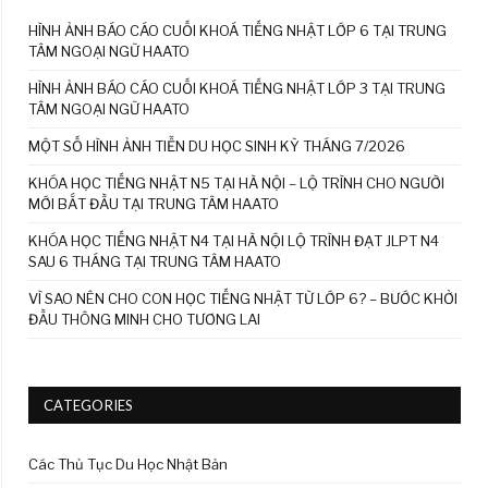
HÌNH ẢNH BÁO CÁO CUỐI KHOÁ TIẾNG NHẬT LỚP 6 TẠI TRUNG
TÂM NGOẠI NGỮ HAATO
HÌNH ẢNH BÁO CÁO CUỐI KHOÁ TIẾNG NHẬT LỚP 3 TẠI TRUNG
TÂM NGOẠI NGỮ HAATO
MỘT SỐ HÌNH ẢNH TIỄN DU HỌC SINH KỲ THÁNG 7/2026
KHÓA HỌC TIẾNG NHẬT N5 TẠI HÀ NỘI – LỘ TRÌNH CHO NGƯỜI
MỚI BẮT ĐẦU TẠI TRUNG TÂM HAATO
KHÓA HỌC TIẾNG NHẬT N4 TẠI HÀ NỘI LỘ TRÌNH ĐẠT JLPT N4
SAU 6 THÁNG TẠI TRUNG TÂM HAATO
VÌ SAO NÊN CHO CON HỌC TIẾNG NHẬT TỪ LỚP 6? – BƯỚC KHỞI
ĐẦU THÔNG MINH CHO TƯƠNG LAI
CATEGORIES
Các Thủ Tục Du Học Nhật Bản