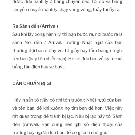
được đưa hành lý ở băng chuyền nào, tới đó và băng
chuyền chuyển hành lý chạy vòng vòng, thấy thì lấy ra.
Ra Sảnh đến (Arrival)
Sau khi lấy xong hành lý thì bạn bước ra, nơi bước ra là
sảnh Nơi đến / Arrival. Trường Nhật ngữ của bạn
thường đợi bạn ở đây với tờ giấy hay tấm bảng có ghi
tên bạn (hay tên nhiều bạn). Họ sẽ đưa bạn về ký túc xá
bằng tàu điện hay xe buýt.
CẦN CHUẨN BỊ GÌ
Hãy in sẵn tờ giấy có ghi tên trường Nhật ngữ của bạn
và tên bạn, để khi xuống họ tìm bạn dễ hơn. Việc này
rất quan trọng để tránh bị lạc. Nếu bị lạc hãy tới Sảnh
đến (Arrival). Bạn cũng nên ghi số điện thoại của
trường hay người đón bạn để có gì còn nhờ gọi.