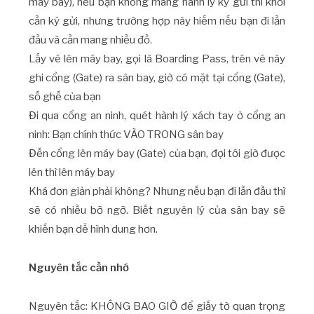
máy bay), nếu bạn không mang hành lý ký gửi thì khỏi
cần ký gửi, nhưng trường hợp này hiếm nếu bạn đi lần
đầu và cần mang nhiều đồ.
Lấy vé lên máy bay, gọi là Boarding Pass, trên vé này
ghi cổng (Gate) ra sân bay, giờ có mặt tại cổng (Gate),
số ghế của bạn
Đi qua cổng an ninh, quét hành lý xách tay ở cổng an
ninh: Bạn chính thức VÀO TRONG sân bay
Đến cổng lên máy bay (Gate) của bạn, đợi tới giờ được
lên thì lên máy bay
Khá đơn giản phải không? Nhưng nếu bạn đi lần đầu thì
sẽ có nhiều bỡ ngỡ. Biết nguyên lý của sân bay sẽ
khiến bạn dễ hình dung hơn.
Nguyên tắc cần nhớ
Nguyên tắc: KHÔNG BAO GIỜ để giấy tờ quan trọng