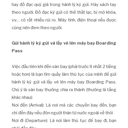
hay đồ đạc quý giá trong hành lý ký gửi. Hãy xách tay
theo người. Đồ đạc ký gửi có thể thất lạc, bị mở khóa,
v.v… có rất nhiều rủi ro. Máy tính, điện thoại nếu được
cũng nên đem theo người.
Gửi hành lý ký gửi và lấy vé lên máy bay Boarding
Pass
Việc đầu tiên khi đến sân bay (phải trước ít nhất 2 tiếng
hoặc hơn) là bạn tìm quầy làm thủ tục của mình để gửi
hành lý ký gửi và lấy vé lên máy bay Boarding Pass.
Chú ý là sân bay thường chia ra thành (thường là tầng
khác nhau):
Nơi đến (Arrival): Là nơi mà các chuyến bay đến, bạn
chỉ đến đây nếu đón người thân từ nước ngoài về thôi
Nơi đi (Departure): Là nơi làm thủ tục để bay đi, bạn