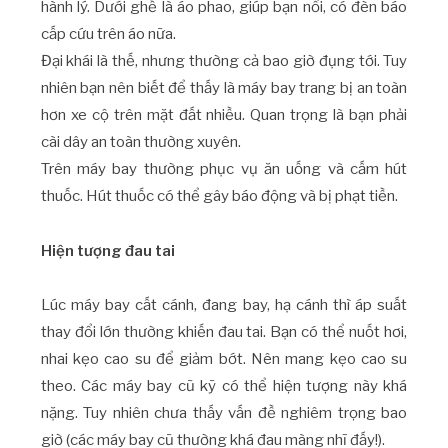
hành lý. Dưới ghế là áo phao, giúp bạn nổi, có đèn báo
cấp cứu trên áo nữa.
Đại khái là thế, nhưng thường cả bao giờ đụng tới. Tuy
nhiên bạn nên biết để thấy là máy bay trang bị an toàn
hơn xe cộ trên mặt đất nhiều. Quan trọng là bạn phải
cài dây an toàn thường xuyên.
Trên máy bay thường phục vụ ăn uống và cấm hút
thuốc. Hút thuốc có thể gây báo động và bị phạt tiền.
Hiện tượng đau tai
Lúc máy bay cất cánh, đang bay, hạ cánh thì áp suất
thay đổi lớn thường khiến đau tai. Bạn có thể nuốt hơi,
nhai kẹo cao su để giảm bớt. Nên mang kẹo cao su
theo. Các máy bay cũ kỹ có thể hiện tượng này khá
nặng. Tuy nhiên chưa thấy vấn đề nghiêm trọng bao
giờ (các máy bay cũ thường khá đau màng nhĩ đấy!).