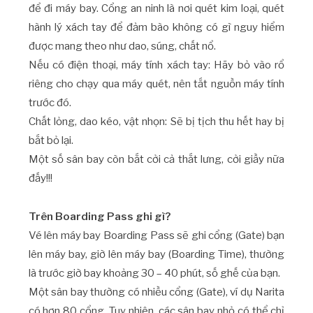
để đi máy bay. Cổng an ninh là nơi quét kim loại, quét
hành lý xách tay để đảm bào không có gì nguy hiểm
được mang theo như dao, súng, chất nổ.
Nếu có điện thoại, máy tính xách tay: Hãy bỏ vào rổ
riêng cho chạy qua máy quét, nên tắt nguồn máy tính
trước đó.
Chất lỏng, dao kéo, vật nhọn: Sẽ bị tịch thu hết hay bị
bắt bỏ lại.
Một số sân bay còn bắt cởi cả thắt lưng, cởi giầy nữa
đấy!!!
Trên Boarding Pass ghi gì?
Vé lên máy bay Boarding Pass sẽ ghi cổng (Gate) bạn
lên máy bay, giờ lên máy bay (Boarding Time), thường
là trước giờ bay khoảng 30 – 40 phút, số ghế của bạn.
Một sân bay thường có nhiều cổng (Gate), ví dụ Narita
có hơn 80 cổng. Tuy nhiên, các sân bay nhỏ có thể chỉ