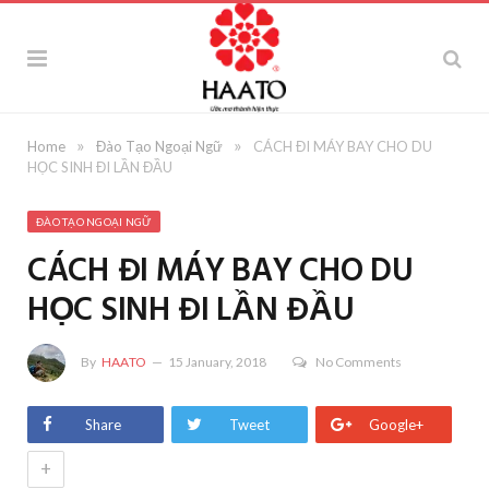
»
»
Home
Đào Tạo Ngoại Ngữ
CÁCH ĐI MÁY BAY CHO DU
HỌC SINH ĐI LẦN ĐẦU
ĐÀO TẠO NGOẠI NGỮ
CÁCH ĐI MÁY BAY CHO DU
HỌC SINH ĐI LẦN ĐẦU
By
HAATO
15 January, 2018
No Comments
Share
Tweet
Google+
+