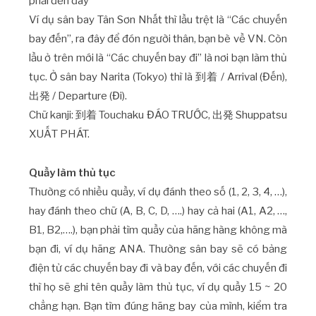
phải đến đây
Ví dụ sân bay Tân Sơn Nhất thì lầu trệt là “Các chuyến
bay đến”, ra đây để đón người thân, bạn bè về VN. Còn
lầu ở trên mới là “Các chuyến bay đi” là nơi bạn làm thủ
tục. Ở sân bay Narita (Tokyo) thì là 到着 / Arrival (Đến),
出発 / Departure (Đi).
Chữ kanji: 到着 Touchaku ĐÁO TRƯỚC, 出発 Shuppatsu
XUẤT PHÁT.
Quầy làm thủ tục
Thường có nhiều quầy, ví dụ đánh theo số (1, 2, 3, 4, …),
hay đánh theo chữ (A, B, C, D, ….) hay cả hai (A1, A2, …,
B1, B2,….), bạn phải tìm quầy của hãng hàng không mà
bạn đi, ví dụ hãng ANA. Thường sân bay sẽ có bảng
điện tử các chuyến bay đi và bay đến, với các chuyến đi
thì họ sẽ ghi tên quầy làm thủ tục, ví dụ quầy 15 ~ 20
chẳng hạn. Bạn tìm đúng hãng bay của mình, kiểm tra