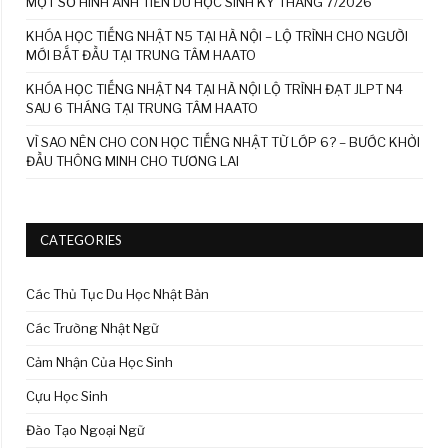
MỘT SỐ HÌNH ẢNH TIỄN DU HỌC SINH KỲ THÁNG 7/2026
KHÓA HỌC TIẾNG NHẬT N5 TẠI HÀ NỘI – LỘ TRÌNH CHO NGƯỜI
MỚI BẮT ĐẦU TẠI TRUNG TÂM HAATO
KHÓA HỌC TIẾNG NHẬT N4 TẠI HÀ NỘI LỘ TRÌNH ĐẠT JLPT N4
SAU 6 THÁNG TẠI TRUNG TÂM HAATO
VÌ SAO NÊN CHO CON HỌC TIẾNG NHẬT TỪ LỚP 6? – BƯỚC KHỞI
ĐẦU THÔNG MINH CHO TƯƠNG LAI
CATEGORIES
Các Thủ Tục Du Học Nhật Bản
Các Trường Nhật Ngữ
Cảm Nhận Của Học Sinh
Cựu Học Sinh
Đào Tạo Ngoại Ngữ