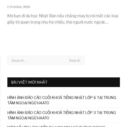
1 October, 2018
Khi bạn đi du học Nhật Bản nếu chẳng may bị rơi mất các loại
giấy tờ quan trọng như hộ chiếu, thẻ người nước ngoài,…
BÀI VIẾT MỚI NHẤT
HÌNH ẢNH BÁO CÁO CUỐI KHOÁ TIẾNG NHẬT LỚP 6 TẠI TRUNG
TÂM NGOẠI NGỮ HAATO
HÌNH ẢNH BÁO CÁO CUỐI KHOÁ TIẾNG NHẬT LỚP 3 TẠI TRUNG
TÂM NGOẠI NGỮ HAATO