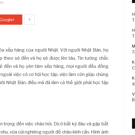
ts
H
+
Google+
T
H
T
M
hóa xếp hàng của người Nhật. Với người Nhật Bản, họ
7
ếp theo sẽ đến và họ sẽ được lên tàu. Tin tưởng chắc
K
ẽ đến và họ yên tâm xếp hàng, mọi người đều đồng
C
ngoài việc có cơ hội học tập, việc làm còn giúp chúng
K
i Nhật Bản, điều mà đã làm cả thế giới phải học tập
J
V
B
 trọng đến việc chào hỏi. Dù ở bất kỳ đâu và gặp bất
m nhu, vừa cúi nghiêng người để chào kính cẩn. Hình ảnh