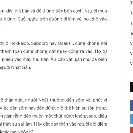
T
ẩm, dán giá bán và để thùng tiền bên cạnh. Người mua
T
ào thùng. Cuối ngày, trên đường đi làm về, họ ghé vào
T
.
T
 thị ở Hokkaido, Sapporo hay Osaka… cũng không nơi
V
ầy thanh toán cũng không đặt ngay cổng ra vào. Họ tự
V
n phiếu vào máy thu tiền. Ăn cắp vặt gần như đã biến
V
 người Nhật Bản.
ỡ thân mật, người Nhật thường đến sớm vài phút vì
Việc đến sớm hay đến đúng giờ thể hiện sự tôn trọng
đơn giản rằng đến muộn một chút cũng không sao, điều
hì thật sự sai lầm. Hãy đặt bản thân vào người đối diện:
i khác hay không?