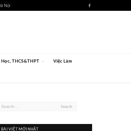
Hà Nội
Facebook
ểu Học, THCS&THPT
Việc Làm
BÀI VIẾT MỚI NHẤT