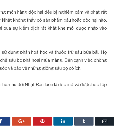
hững món hàng độc hại đều bị nghiêm cấm và phạt rất
ờng Nhật không thấy có sản phẩm xấu hoặc độc hại nào.
i qua sự kiểm dịch rất khắt khe mới được nhập vào
 sử dụng phân hoá học và thuốc trừ sâu bừa bãi. Họ
chế sâu bọ phá hoại mùa màng. Bên cạnh việc phòng
 sóc và bảo vệ những giống sâu bọ có ích.
n hóa lâu đời Nhật Bản luôn là ước mơ và được học tập
Facebook
Google+
Pinterest
LinkedIn
Tumblr
Email