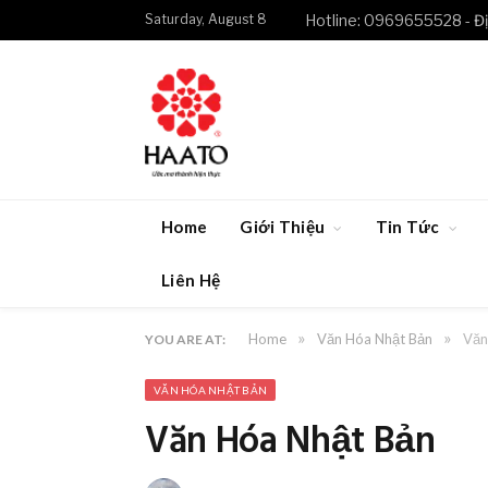
Saturday, August 8
Hotline: 0969655528 - Đị
Home
Giới Thiệu
Tin Tức
Liên Hệ
»
»
Home
Văn Hóa Nhật Bản
Văn
YOU ARE AT:
VĂN HÓA NHẬT BẢN
Văn Hóa Nhật Bản