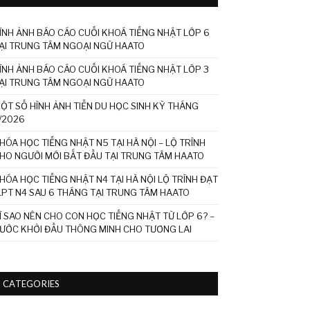
ÌNH ẢNH BÁO CÁO CUỐI KHOÁ TIẾNG NHẬT LỚP 6
ẠI TRUNG TÂM NGOẠI NGỮ HAATO
ÌNH ẢNH BÁO CÁO CUỐI KHOÁ TIẾNG NHẬT LỚP 3
ẠI TRUNG TÂM NGOẠI NGỮ HAATO
ỘT SỐ HÌNH ẢNH TIỄN DU HỌC SINH KỲ THÁNG
/2026
HÓA HỌC TIẾNG NHẬT N5 TẠI HÀ NỘI – LỘ TRÌNH
HO NGƯỜI MỚI BẮT ĐẦU TẠI TRUNG TÂM HAATO
HÓA HỌC TIẾNG NHẬT N4 TẠI HÀ NỘI LỘ TRÌNH ĐẠT
LPT N4 SAU 6 THÁNG TẠI TRUNG TÂM HAATO
Ì SAO NÊN CHO CON HỌC TIẾNG NHẬT TỪ LỚP 6? –
ƯỚC KHỞI ĐẦU THÔNG MINH CHO TƯƠNG LAI
CATEGORIES