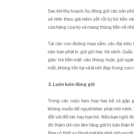
Sau khi thu hoạch, họ đóng gói các sản ph
sẽ nhìn theo giá niêm yết rồi tự bỏ tiền v
cửa hàng của họ và mang thùng tiền về nhà
Tại các con đường mua sắm, các đại siêu
nào bạn phải lo gửi giỏ hay túi xách. Qu
giác trả tiền mặt vào thùng hoặc gửi ngâ
mất, không tồn tại và là nét đẹp trong con
3. Luôn luôn đúng giờ
Trong các cuộc hẹn, họp hay kể cả gặp g
không muốn để người khác phải chờ mình. 
đối với đối tác hay bạn bè. Nếu bạn nghĩ 
đó thậm chí còn làm tăng giá trị bản thân t
Bạn có thật sự thoải mái khi phải chờ ngườ