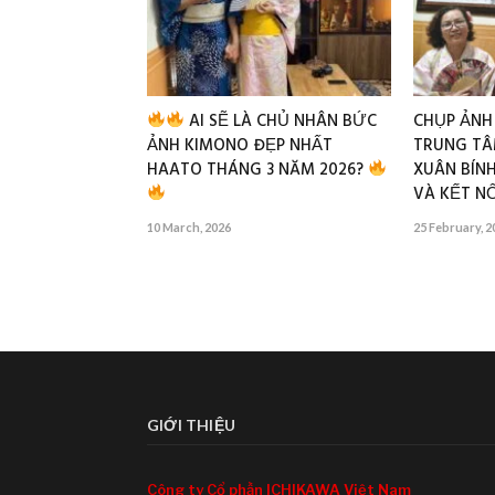
AI SẼ LÀ CHỦ NHÂN BỨC
CHỤP ẢNH
ẢNH KIMONO ĐẸP NHẤT
TRUNG TÂ
HAATO THÁNG 3 NĂM 2026?
XUÂN BÍNH
VÀ KẾT NỐ
10 March, 2026
25 February, 2
GIỚI THIỆU
Công ty Cổ phần ICHIKAWA Việt Nam