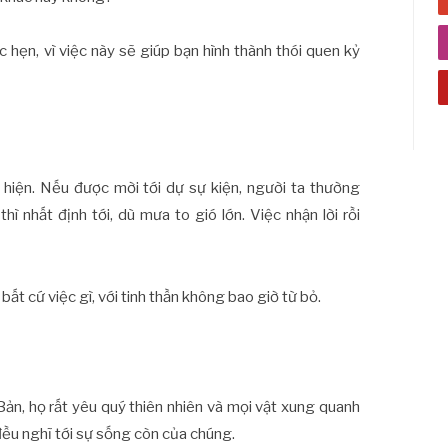
 hẹn, vì việc này sẽ giúp bạn hình thành thói quen kỷ
c hiện. Nếu được mời tới dự sự kiện, người ta thường
ì nhất định tới, dù mưa to gió lớn. Việc nhận lời rồi
t cứ việc gì, với tinh thần không bao giờ từ bỏ.
ản, họ rất yêu quý thiên nhiên và mọi vật xung quanh
ọ đều nghĩ tới sự sống còn của chúng.