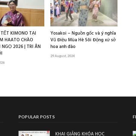
 TẾT KIMONO TẠI
Yosakoi – Nguồn gốc và ý nghĩa
M HAATO CHÀO
Vũ Điệu Mùa Hè Sôi Động xứ sở
 NGỌ 2026 | TRI ÂN
hoa anh đào
I
29 August, 2024
026
POPULAR POSTS
F
KHAI GIẢNG KHÓA HỌC