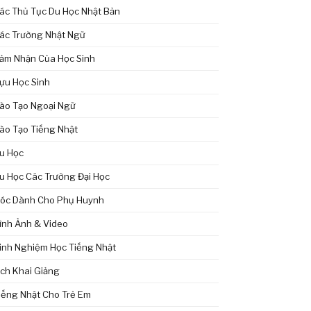
ác Thủ Tục Du Học Nhật Bản
ác Trường Nhật Ngữ
ảm Nhận Của Học Sinh
ựu Học Sinh
ào Tạo Ngoại Ngữ
ào Tạo Tiếng Nhật
u Học
u Học Các Trường Đại Học
óc Dành Cho Phụ Huynh
ình Ảnh & Video
inh Nghiệm Học Tiếng Nhật
ịch Khai Giảng
iếng Nhật Cho Trẻ Em