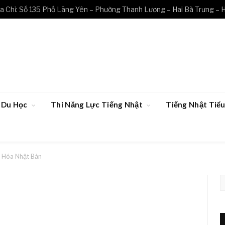
a Chỉ: Số 135 Phố Lãng Yên – Phường Thanh Lương – Hai Bà Trưng – 
Du Học
Thi Năng Lực Tiếng Nhật
Tiếng Nhật Ti
 Hóa Nhật Bản