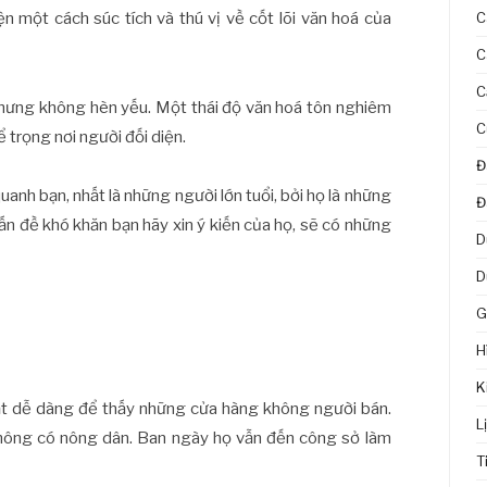
n một cách súc tích và thú vị về cốt lõi văn hoá của
C
C
C
nhưng không hèn yếu. Một thái độ văn hoá tôn nghiêm
C
 trọng nơi người đối diện.
Đ
anh bạn, nhất là những người lớn tuổi, bởi họ là những
Đ
ấn đề khó khăn bạn hãy xin ý kiến của họ, sẽ có những
D
D
G
H
K
 rất dễ dàng để thấy những cửa hàng không người bán.
L
hông có nông dân. Ban ngày họ vẫn đến công sở làm
T