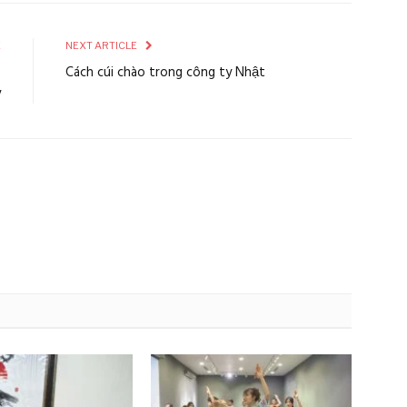
E
NEXT ARTICLE
5
Cách cúi chào trong công ty Nhật
y