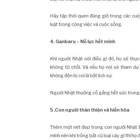
Hãy tập thói quen đúng giờ trong các cuộc
luật trong công việc và cuộc sống.
4. Ganbaru – Nỗ lực hết mình
Khi người Nhật nói điều gì đó, họ sẽ thự
không từ chối. Và nếu họ nói sẽ tham dự th
không đến bị coi là bất lịch sự.
Người Nhật thường cố gắng hết sức trong bấ
5 .Con người thân thiện và hiền hòa
Thêm một
nét đẹp trong con người Nhật B
mình nên khi trồng bất cứ loại cây gì thì h