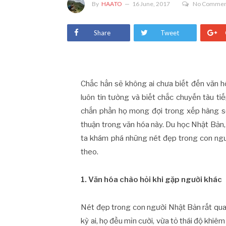
By
HAATO
16 June, 2017
No Commen
Share
Tweet
Chắc hẳn sẽ không ai chưa biết đến văn 
luôn tin tưởng và biết chắc chuyến tàu ti
chắn phần họ mong đợi trong xếp hàng s
thuận trong văn hóa này. Du học Nhật Bản, 
ta khám phá những nét đẹp trong con ngườ
theo.
1. Văn hóa chào hỏi khi gặp người khác
Nét đẹp trong con người Nhật Bản rất quan
kỳ ai, họ đều mỉn cười, vừa tỏ thái độ khiê