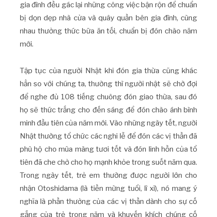
gia đình đều gác lại những công việc bận rộn để chuẩn
bị dọn dẹp nhà cửa và quây quần bên gia đình, cùng
nhau thưởng thức bữa ăn tối, chuẩn bị đón chào năm
mới.
Tập tục của người Nhật khi đón gia thừa cũng khác
hẳn so với chúng ta, thường thì người nhật sẽ chờ đợi
để nghe đủ 108 tiếng chuông đón giao thừa, sau đó
họ sẽ thức trắng cho đến sáng để đón chào ánh bình
minh đầu tiên của năm mới. Vào những ngày tết, người
Nhật thường tổ chức các nghi lễ để đón các vị thần đã
phù hộ cho mùa màng tươi tốt và đón linh hồn của tổ
tiên đã che chở cho họ mạnh khỏe trong suốt năm qua.
Trong ngày tết, trẻ em thường được người lớn cho
nhận Otoshidama (là tiền mừng tuổi, lì xì), nó mang ý
nghĩa là phần thưởng của các vị thần dành cho sự cố
gắng của trẻ trong năm và khuyến khích chúng cố