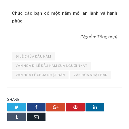
Chúc các bạn có một năm mới an lành và hạnh
phúc.
(Nguồn: Tổng hợp)
ĐI LỄ CHÙA ĐẦU NĂM
VĂN HÓA ĐI LỄ ĐẦU NĂM CỦA NGƯỜI NHẬT
VĂN HÓA LỄ CHÙA NHẬT BẢN
VĂN HÓA NHẬT BẢN
SHARE.
Twitter
Facebook
Google+
Pinterest
LinkedIn
Tumblr
Email