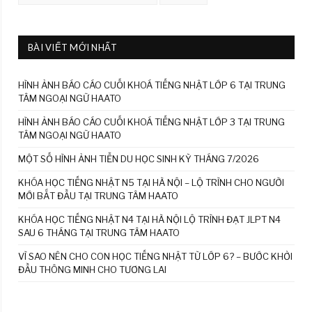
BÀI VIẾT MỚI NHẤT
HÌNH ẢNH BÁO CÁO CUỐI KHOÁ TIẾNG NHẬT LỚP 6 TẠI TRUNG
TÂM NGOẠI NGỮ HAATO
HÌNH ẢNH BÁO CÁO CUỐI KHOÁ TIẾNG NHẬT LỚP 3 TẠI TRUNG
TÂM NGOẠI NGỮ HAATO
MỘT SỐ HÌNH ẢNH TIỄN DU HỌC SINH KỲ THÁNG 7/2026
KHÓA HỌC TIẾNG NHẬT N5 TẠI HÀ NỘI – LỘ TRÌNH CHO NGƯỜI
MỚI BẮT ĐẦU TẠI TRUNG TÂM HAATO
KHÓA HỌC TIẾNG NHẬT N4 TẠI HÀ NỘI LỘ TRÌNH ĐẠT JLPT N4
SAU 6 THÁNG TẠI TRUNG TÂM HAATO
VÌ SAO NÊN CHO CON HỌC TIẾNG NHẬT TỪ LỚP 6? – BƯỚC KHỞI
ĐẦU THÔNG MINH CHO TƯƠNG LAI