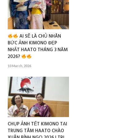
AI SẼ LÀ CHỦ NHÂN
BỨC ẢNH KIMONO ĐẸP
NHẤT HAATO THÁNG 3 NĂM
2026?
10 March, 2026
CHỤP ẢNH TẾT KIMONO TẠI
TRUNG TÂM HAATO CHÀO
XUÂN BÍNH NGỌ 2026 | TRI