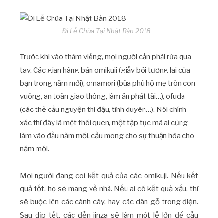
Đi Lễ Chùa Tại Nhật Bản 2018
Trước khi vào thăm viếng, mọi người cần phải rửa qua
tay. Các gian hàng bán omikuji (giấy bói tương lai của
bạn trong năm mới), omamori (bùa phù hộ mẹ tròn con
vuông, an toàn giao thông, làm ăn phát tài…), ofuda
(các thẻ cầu nguyện thi đậu, tình duyên…). Nói chính
xác thì đây là một thói quen, một tập tục mà ai cũng
làm vào đầu năm mới, cầu mong cho sự thuận hòa cho
năm mới.
Mọi người đang coi kết quả của các omikuji. Nếu kết
quả tốt, họ sẽ mang về nhà. Nếu ai có kết quả xấu, thì
sẽ buộc lên các cành cây, hay các dàn gỗ trong điện.
Sau dịp tết, các đền jinza sẽ làm một lễ lớn để cầu