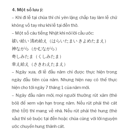
4. Một số lưu ý:
– Khi đi lễ tại chùa thì chỉ yên lặng chắp tay làm lễ chứ
không vỗ tay như khi lễ tại đền thờ.
– Một số câu tiếng Nhật khi nói lời cầu ước:
祓い給い 清め給え（はらいたまい きよめたまえ）
神ながら（かむながら）
奇しみたま（くしみたま）
幸え給え（さきわえたまえ）
– Ngày xưa, đi lễ đầu năm chỉ được thực hiện trong
ngày đầu tiên của năm. Nhưng hiện nay có thể thực
hiện cho tới ngày 7 tháng 1 của năm mới.
– Ngày đầu năm mới, mọi người thường rút xăm (thẻ
bói) để xem vận hạn trong năm. Nếu rút phải thẻ cát
(thẻ tốt) thì mang về nhà. Nếu rút phải thẻ hung (thẻ
xấu) thì sẽ buộc tại đền hoặc chùa cùng với lời nguyện
ước chuyển hung thành cát.