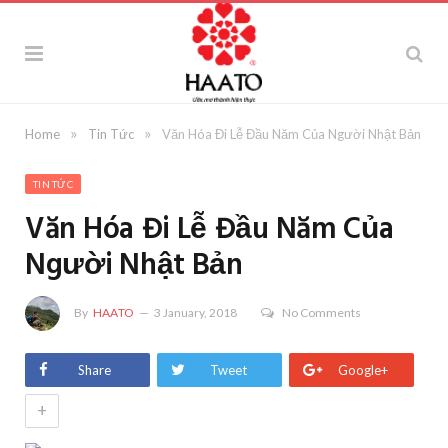
»
»
Home
Tin Tức
Văn Hóa Đi Lễ Đầu Năm Của Người Nhật Bản
TIN TỨC
Văn Hóa Đi Lễ Đầu Năm Của
Người Nhật Bản
By
HAATO
3 January, 2018
No Comments
Share
Tweet
Google+
+