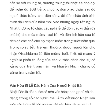
hẳn so với chúng ta, thường thì người nhật sẽ chờ đợi
để nghe đủ 108 tiếng chuông đón giao thừa, sau đó
họ sẽ thức trắng cho đến sáng để đón chào ánh bình
minh đầu tiên của năm mới. Vào những ngày tết, người
Nhật thường tổ chức các nghi lễ để đón các vị thần đã
phù hộ cho mùa màng tươi tốt và đón linh hồn của tổ
tiên đã che chở cho họ mạnh khỏe trong suốt năm qua.
Trong ngày tết, trẻ em thường được người lớn cho
nhận Otoshidama (là tiền mừng tuổi, lì xì), nó mang ý
nghĩa là phần thưởng của các vị thần dành cho sự cố
gắng của trẻ trong năm và khuyến khích chúng cố
gắng trong năm tới.
Văn Hóa Đi Lễ Đầu Năm Của Người Nhật Bản
Nhật Bản là đất nước có nền văn hóa phong phú và đa
dạng, trong số các nước Châu Á thì đất nước Nhật Bản
luôn có những lễ hội, những nét văn hóa riêng biệt và