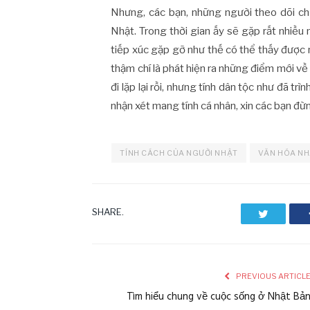
Nhưng, các bạn, những người theo dõi ch
Nhật. Trong thời gian ấy sẽ gặp rất nhiều
tiếp xúc gặp gỡ như thế có thể thấy được
thậm chí là phát hiện ra những điểm mới về 
đi lặp lại rồi, nhưng tính dân tộc như đã tr
nhận xét mang tính cá nhân, xin các bạn đừ
TÍNH CÁCH CỦA NGƯỜI NHẬT
VĂN HÓA NH
SHARE.
Twitter
PREVIOUS ARTICL
Tìm hiểu chung về cuộc sống ở Nhật Bả