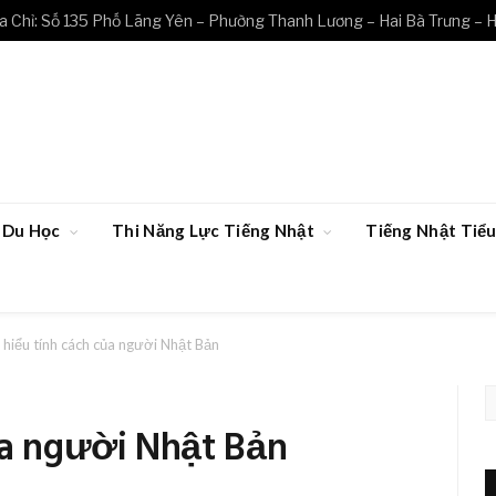
a Chỉ: Số 135 Phố Lãng Yên – Phường Thanh Lương – Hai Bà Trưng – H
Du Học
Thi Năng Lực Tiếng Nhật
Tiếng Nhật Ti
 hiểu tính cách của người Nhật Bản
ủa người Nhật Bản