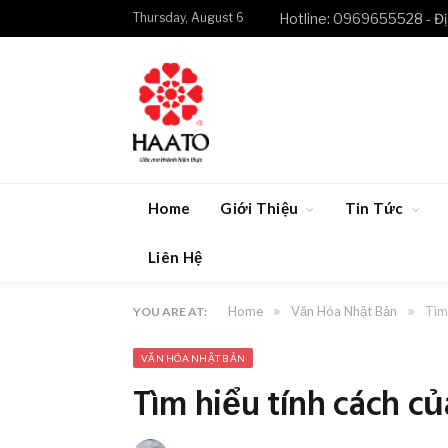
Thursday, August 6
Hotline: 0969655528 - Đị
Home
Giới Thiệu
Tin Tức
Liên Hệ
»
»
Home
Văn Hóa Nhật Bản
Tìm
YOU ARE AT:
VĂN HÓA NHẬT BẢN
Tìm hiểu tính cách c