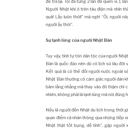
để trả lại. Tôi đã từng 2 lần để quên ví, 1 
Người Nhật khi ở trên tàu điện mà nhìn thấ
quá! Lấy luôn thôi!” mà nghĩ “Ôi, người n
người ấy thôi”.
Sự lạnh lùng của người Nhật Bản
Tuy vậy, tính tự tôn dân tộc của người Nh
Bản là quốc đảo nên dù có lịch sử lâu đời
Kết quả là có thể đối người nước ngoài s
Nhật Bản thường có cảm giác người dân kh
bám lẵng nhẵng mà thay vào đó thậm chí có
nhiên, không phải là lạnh lùng mà nói đúng 
Nếu là người đến Nhật du lịch trong thời 
quan điểm cá nhân thông qua những tiếp xú
Nhật thật tốt bụng, dễ tính”, gặp người 