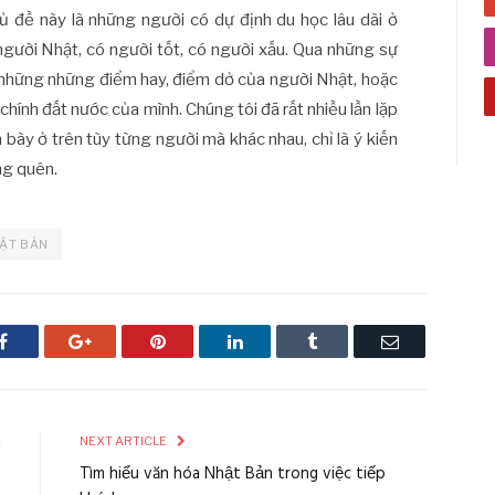
ủ đề này là những người có dự định du học lâu dài ở
 người Nhật, có người tốt, có người xấu. Qua những sự
 những những điểm hay, điểm dở của người Nhật, hoặc
chính đất nước của mình. Chúng tôi đã rất nhiều lần lặp
ình bày ở trên tùy từng người mà khác nhau, chỉ là ý kiến
ng quên.
ẬT BẢN
Facebook
Google+
Pinterest
LinkedIn
Tumblr
Email
E
NEXT ARTICLE
n
Tìm hiểu văn hóa Nhật Bản trong việc tiếp