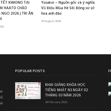
 TẾT KIMONO TẠI
Yosakoi – Nguồn gốc và ý nghĩa
M HAATO CHÀO
Vũ Điệu Mùa Hè Sôi Động xứ sở
 NGỌ 2026 | TRI ÂN
hoa anh đào
I
29 August, 2024
026
POPULAR POSTS
F
KHAI GIẢNG KHÓA HỌC
TIẾNG NHẬT N3 NGÀY 02
ào
THÁNG 03 NĂM 2026
số
24 February, 2026
Sở