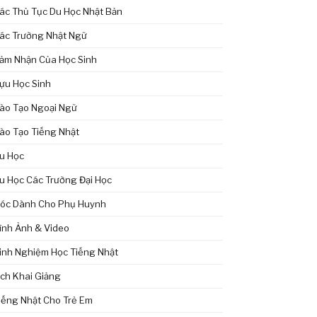
ác Thủ Tục Du Học Nhật Bản
ác Trường Nhật Ngữ
ảm Nhận Của Học Sinh
ựu Học Sinh
ào Tạo Ngoại Ngữ
ào Tạo Tiếng Nhật
u Học
u Học Các Trường Đại Học
óc Dành Cho Phụ Huynh
ình Ảnh & Video
inh Nghiệm Học Tiếng Nhật
ịch Khai Giảng
iếng Nhật Cho Trẻ Em