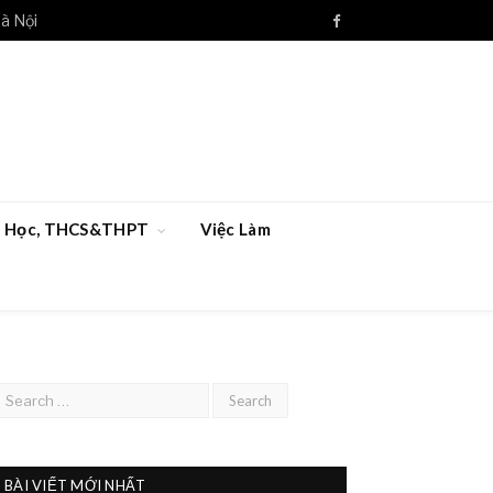
à Nội
Facebook
ểu Học, THCS&THPT
Việc Làm
BÀI VIẾT MỚI NHẤT