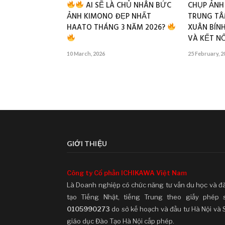
AI SẼ LÀ CHỦ NHÂN BỨC
CHỤP ẢNH
ẢNH KIMONO ĐẸP NHẤT
TRUNG TÂ
HAATO THÁNG 3 NĂM 2026?
XUÂN BÍNH
VÀ KẾT NỐ
10 March, 2026
25 February, 2
GIỚI THIỆU
Công ty Cổ phần ICHIKAWA Việt Nam
Là Doanh nghiệp có chức năng tư vấn du học và đ
tạo Tiếng Nhật, tiếng Trung theo giấy phép 
0105990273
do sở kế hoạch và đầu tư Hà Nội và 
giáo dục Đào Tạo Hà Nội cấp phép.