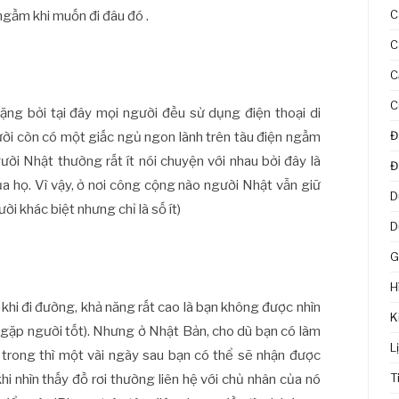
C
ngầm khi muốn đi đâu đó .
C
C
C
lặng bởi tại đây mọi người đều sử dụng điện thoại di
Đ
ười còn có một giấc ngủ ngon lành trên tàu điện ngầm
ười Nhật thường rất ít nói chuyện với nhau bởi đây là
Đ
ủa họ. Vì vậy, ở nơi công cộng nào người Nhật vẫn giữ
D
ời khác biệt nhưng chỉ là số ít)
D
G
H
t khi đi đường, khả năng rất cao là bạn không được nhìn
K
 gặp người tốt). Nhưng ở Nhật Bản, cho dù bạn có làm
L
n trong thì một vài ngày sau bạn có thể sẽ nhận được
T
hi nhìn thấy đồ rơi thường liên hệ với chủ nhân của nó