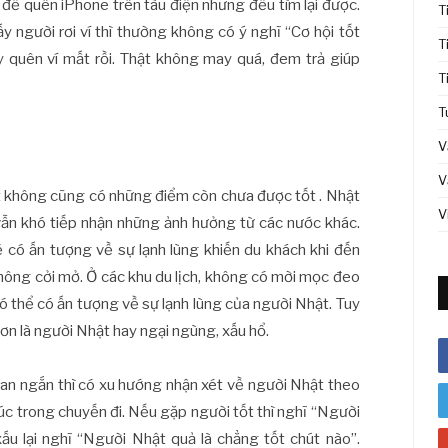
lần để quên iPhone trên tàu điện nhưng đều tìm lại được.
T
y người rơi ví thì thường không có ý nghĩ “Cơ hội tốt
T
ày quên ví mất rồi. Thật không may quá, đem trả giúp
T
T
V
V
ật không cũng có những điểm còn chưa được tốt . Nhật
V
 vẫn khó tiếp nhận những ảnh hưởng từ các nước khác.
ẽ có ấn tượng về sự lạnh lùng khiến du khách khi đến
ông cởi mở. Ở các khu du lịch, không có mời mọc đeo
 thể có ấn tượng về sự lạnh lùng của người Nhật. Tuy
hơn là người Nhật hay ngại ngùng, xấu hổ.
gian ngắn thì có xu hướng nhận xét về người Nhật theo
c trong chuyến đi. Nếu gặp người tốt thì nghĩ “Người
xấu lại nghĩ “Người Nhật quả là chẳng tốt chút nào”.