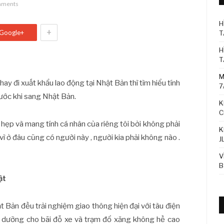
mments
H
+
Google+
T
H
T
M
hay đi xuất khẩu lao động tại Nhật Bản thì tìm hiểu tính
7
rước khi sang Nhật Bản.
K
C
ạn hẹp và mang tính cá nhân của riêng tôi bởi không phải
K
ì ở đâu cũng có người này , người kia phải không nào .
J
V
B
ật
 Bản đều trải nghiệm giao thông hiện đại với tàu điện
ảo dưỡng cho bãi đỗ xe và trạm đổ xăng không hề cao