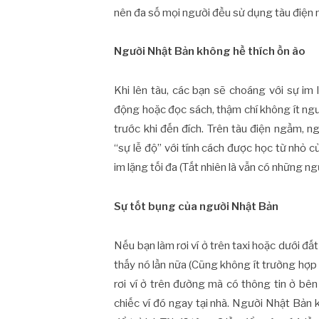
nên đa số mọi người đều sử dụng tàu điện 
Người Nhật Bản không hề thích ồn ào
Khi lên tàu, các bạn sẽ choáng với sự im 
động hoặc đọc sách, thậm chí không ít ng
trước khi đến đích. Trên tàu điện ngầm, ng
“sự lễ độ” với tính cách được học từ nhỏ c
im lặng tối đa (Tất nhiên là vẫn có những ngư
Sự tốt bụng của người Nhật Bản
Nếu bạn làm rơi ví ở trên taxi hoặc dưới đấ
thấy nó lần nữa (Cũng không ít trường hợp
rơi ví ở trên đường mà có thông tin ở bê
chiếc ví đó ngay tại nhà. Người Nhật Bản k