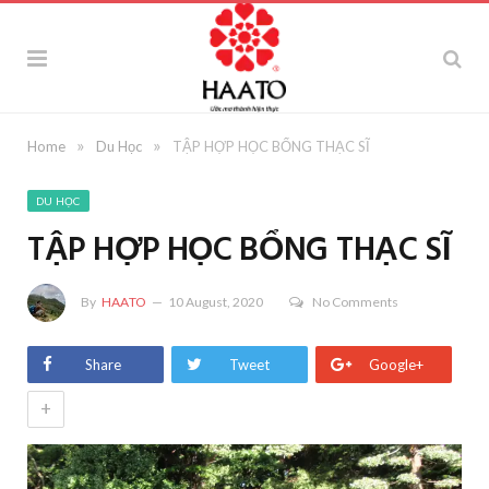
»
»
Home
Du Học
TẬP HỢP HỌC BỔNG THẠC SĨ
DU HỌC
TẬP HỢP HỌC BỔNG THẠC SĨ
By
HAATO
10 August, 2020
No Comments
Share
Tweet
Google+
+