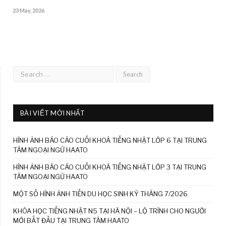
23 May, 2026
BÀI VIẾT MỚI NHẤT
HÌNH ẢNH BÁO CÁO CUỐI KHOÁ TIẾNG NHẬT LỚP 6 TẠI TRUNG
TÂM NGOẠI NGỮ HAATO
HÌNH ẢNH BÁO CÁO CUỐI KHOÁ TIẾNG NHẬT LỚP 3 TẠI TRUNG
TÂM NGOẠI NGỮ HAATO
MỘT SỐ HÌNH ẢNH TIỄN DU HỌC SINH KỲ THÁNG 7/2026
KHÓA HỌC TIẾNG NHẬT N5 TẠI HÀ NỘI – LỘ TRÌNH CHO NGƯỜI
MỚI BẮT ĐẦU TẠI TRUNG TÂM HAATO