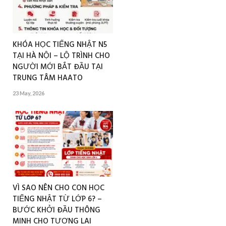
KHÓA HỌC TIẾNG NHẬT N5
TẠI HÀ NỘI – LỘ TRÌNH CHO
NGƯỜI MỚI BẮT ĐẦU TẠI
TRUNG TÂM HAATO
23 May, 2026
VÌ SAO NÊN CHO CON HỌC
TIẾNG NHẬT TỪ LỚP 6? –
BƯỚC KHỞI ĐẦU THÔNG
MINH CHO TƯƠNG LAI