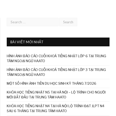
BÀI VIẾT MỚI NHẤT
HÌNH ẢNH BÁO CÁO CUỐI KHOÁ TIẾNG NHẬT LỚP 6 TẠI TRUNG
TÂM NGOẠI NGỮ HAATO
HÌNH ẢNH BÁO CÁO CUỐI KHOÁ TIẾNG NHẬT LỚP 3 TẠI TRUNG
TÂM NGOẠI NGỮ HAATO
MỘT SỐ HÌNH ẢNH TIỄN DU HỌC SINH KỲ THÁNG 7/2026
KHÓA HỌC TIẾNG NHẬT N5 TẠI HÀ NỘI – LỘ TRÌNH CHO NGƯỜI
MỚI BẮT ĐẦU TẠI TRUNG TÂM HAATO
KHÓA HỌC TIẾNG NHẬT N4 TẠI HÀ NỘI LỘ TRÌNH ĐẠT JLPT N4
SAU 6 THÁNG TẠI TRUNG TÂM HAATO