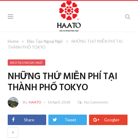
»
»
Home
Đào Tạo Ngoại Ngữ
NHỮNG THỨ MIỄN PHÍ TẠI
THÀNH PHỐ TOKYO
ĐÀO TẠO NGOẠI NGỮ
NHỮNG THỨ MIỄN PHÍ TẠI
THÀNH PHỐ TOKYO
By
HAATO
14 April, 2018
No Comments
Share
Tweet
Google+
+