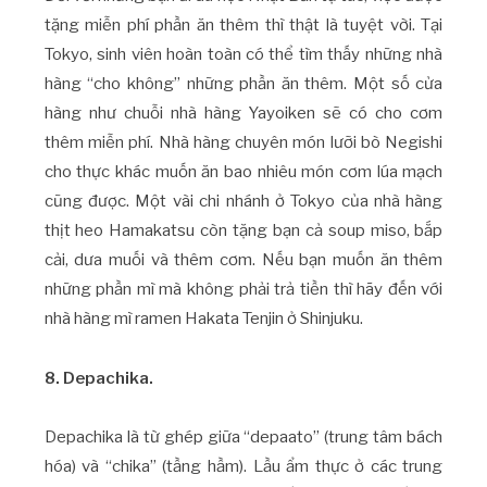
tặng miễn phí phần ăn thêm thì thật là tuyệt vời. Tại
Tokyo, sinh viên hoàn toàn có thể tìm thấy những nhà
hàng “cho không” những phần ăn thêm. Một số cửa
hàng như chuỗi nhà hàng Yayoiken sẽ có cho cơm
thêm miễn phí. Nhà hàng chuyên món lưỡi bò Negishi
cho thực khác muốn ăn bao nhiêu món cơm lúa mạch
cũng được. Một vài chi nhánh ở Tokyo của nhà hàng
thịt heo Hamakatsu còn tặng bạn cả soup miso, bắp
cải, dưa muối và thêm cơm. Nếu bạn muốn ăn thêm
những phần mì mà không phải trả tiền thì hãy đến với
nhà hàng mì ramen Hakata Tenjin ở Shinjuku.
8. Depachika.
Depachika là từ ghép giữa “depaato” (trung tâm bách
hóa) và “chika” (tầng hầm). Lầu ẩm thực ở các trung