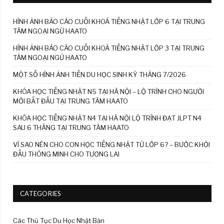
HÌNH ẢNH BÁO CÁO CUỐI KHOÁ TIẾNG NHẬT LỚP 6 TẠI TRUNG
TÂM NGOẠI NGỮ HAATO
HÌNH ẢNH BÁO CÁO CUỐI KHOÁ TIẾNG NHẬT LỚP 3 TẠI TRUNG
TÂM NGOẠI NGỮ HAATO
MỘT SỐ HÌNH ẢNH TIỄN DU HỌC SINH KỲ THÁNG 7/2026
KHÓA HỌC TIẾNG NHẬT N5 TẠI HÀ NỘI – LỘ TRÌNH CHO NGƯỜI
MỚI BẮT ĐẦU TẠI TRUNG TÂM HAATO
KHÓA HỌC TIẾNG NHẬT N4 TẠI HÀ NỘI LỘ TRÌNH ĐẠT JLPT N4
SAU 6 THÁNG TẠI TRUNG TÂM HAATO
VÌ SAO NÊN CHO CON HỌC TIẾNG NHẬT TỪ LỚP 6? – BƯỚC KHỞI
ĐẦU THÔNG MINH CHO TƯƠNG LAI
CATEGORIES
Các Thủ Tục Du Học Nhật Bản