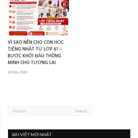
VÌ SAO NÊN CHO CON HỌC
TIẾNG NHẬT TỪ LỚP 6? –
BƯỚC KHỞI ĐẦU THÔNG
MINH CHO TƯƠNG LAI
23 May, 2026
BÀI VIẾT MỚI NHẤT