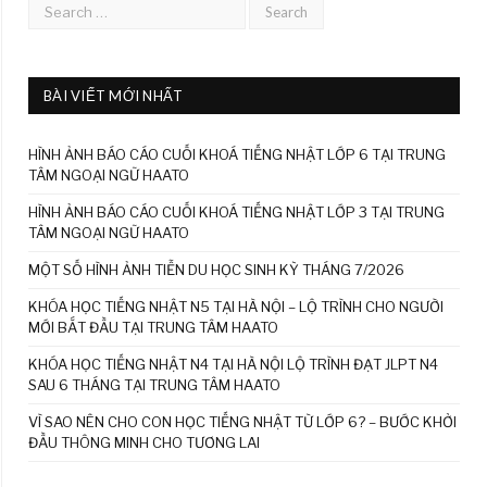
BÀI VIẾT MỚI NHẤT
HÌNH ẢNH BÁO CÁO CUỐI KHOÁ TIẾNG NHẬT LỚP 6 TẠI TRUNG
TÂM NGOẠI NGỮ HAATO
HÌNH ẢNH BÁO CÁO CUỐI KHOÁ TIẾNG NHẬT LỚP 3 TẠI TRUNG
TÂM NGOẠI NGỮ HAATO
MỘT SỐ HÌNH ẢNH TIỄN DU HỌC SINH KỲ THÁNG 7/2026
KHÓA HỌC TIẾNG NHẬT N5 TẠI HÀ NỘI – LỘ TRÌNH CHO NGƯỜI
MỚI BẮT ĐẦU TẠI TRUNG TÂM HAATO
KHÓA HỌC TIẾNG NHẬT N4 TẠI HÀ NỘI LỘ TRÌNH ĐẠT JLPT N4
SAU 6 THÁNG TẠI TRUNG TÂM HAATO
VÌ SAO NÊN CHO CON HỌC TIẾNG NHẬT TỪ LỚP 6? – BƯỚC KHỞI
ĐẦU THÔNG MINH CHO TƯƠNG LAI