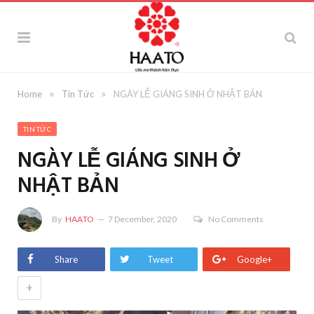
»
»
Home
Tin Tức
NGÀY LỄ GIÁNG SINH Ở NHẬT BẢN
TIN TỨC
NGÀY LỄ GIÁNG SINH Ở
NHẬT BẢN
By
HAATO
7 December, 2020
No Comments
Share
Tweet
Google+
+