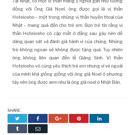
Tại Nhật, có một vị thần mang ý nghĩa gần như tương
đồng với Ông Già Noel, ông được gọi là vị thần
Hoteiosho – một trong những vị thần huyền thoại của
Nhật – mang quà đến cho trẻ em. Bọn trẻ tin rằng vị
thần Hoteiosho có cặp mắt ở đằng sau gáy nên dễ
dàng quan sát và đánh giá hành vi của chúng. Những
trẻ không ngoan sẽ không được tặng quà. Tuy nhiên
ông không liên quan đến lễ Giáng Sinh. Vị thần
Hoteiosho vô cũng yêu thích trẻ em nhưng vì vẻ ngoài
của mình khá giống giống với ông già Noel ở phương
tây nên ông được xem như là ông già noel ở Nhật Bản.
SHARE.
Twitter
Facebook
Google+
Pinterest
LinkedIn
Tumblr
Email