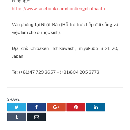
Fanpage:
https://www.facebook.com/hoctiengnhathaato
Văn phòng tại Nhật Bản (Hỗ trợ trực tiếp đời sống và
việc làm cho du học sinh):
Địa chỉ: Chibaken, Ichikawashi, miyakubo 3-21-20,
Japan
Tel: (+81)47 729 3657 – (+81)804 205 3773
SHARE.
Twitter
Facebook
Google+
Pinterest
LinkedIn
Tumblr
Email