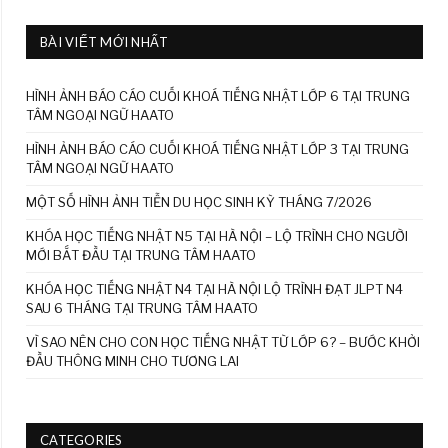
BÀI VIẾT MỚI NHẤT
HÌNH ẢNH BÁO CÁO CUỐI KHOÁ TIẾNG NHẬT LỚP 6 TẠI TRUNG
TÂM NGOẠI NGỮ HAATO
HÌNH ẢNH BÁO CÁO CUỐI KHOÁ TIẾNG NHẬT LỚP 3 TẠI TRUNG
TÂM NGOẠI NGỮ HAATO
MỘT SỐ HÌNH ẢNH TIỄN DU HỌC SINH KỲ THÁNG 7/2026
KHÓA HỌC TIẾNG NHẬT N5 TẠI HÀ NỘI – LỘ TRÌNH CHO NGƯỜI
MỚI BẮT ĐẦU TẠI TRUNG TÂM HAATO
KHÓA HỌC TIẾNG NHẬT N4 TẠI HÀ NỘI LỘ TRÌNH ĐẠT JLPT N4
SAU 6 THÁNG TẠI TRUNG TÂM HAATO
VÌ SAO NÊN CHO CON HỌC TIẾNG NHẬT TỪ LỚP 6? – BƯỚC KHỞI
ĐẦU THÔNG MINH CHO TƯƠNG LAI
CATEGORIES