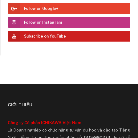
Follow on Google+
Follow on Instagram
Subscribe on YouTube
GIỚI THIỆU
Công ty Cổ phần ICHIKAWA Việt Nam
Là Doanh nghiệp có chức năng tư vấn du học và đào tạo Tiếng
Nhật, tiếng Trung theo giấy phép số
0105990273
do sở kế