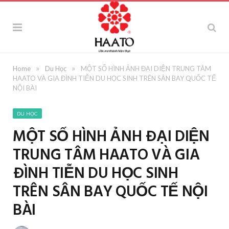
»
»
Home
Du Học
MỘT SỐ HÌNH ẢNH ĐẠI DIỆN TRUNG TÂM
HAATO VÀ GIA ĐÌNH TIỄN DU HỌC SINH TRÊN SÂN BAY QUỐC TẾ
NỘI BÀI
DU HỌC
MỘT SỐ HÌNH ẢNH ĐẠI DIỆN
TRUNG TÂM HAATO VÀ GIA
ĐÌNH TIỄN DU HỌC SINH
TRÊN SÂN BAY QUỐC TẾ NỘI
BÀI