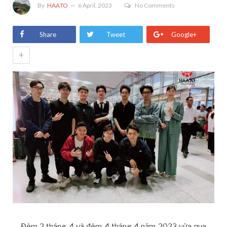
By
HAATO
6 April, 2023
No Comments
Share
Tweet
Google+
+
Đêm 2 tháng 4 và đêm 4 tháng 4 năm 2023 vừa qua