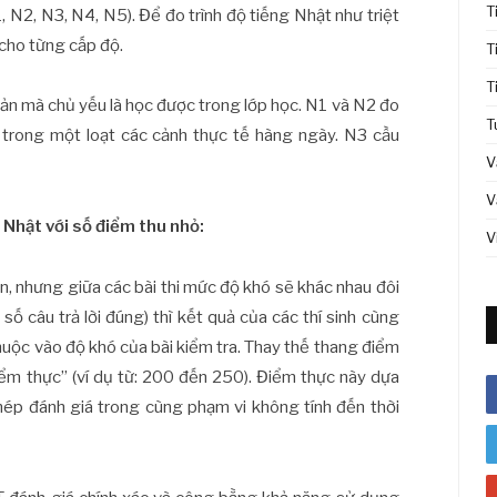
T
N2, N3, N4, N5). Để đo trình độ tiếng Nhật như triệt
 cho từng cấp độ.
T
T
ản mà chủ yếu là học được trong lớp học. N1 và N2 đo
T
trong một loạt các cảnh thực tế hàng ngày. N3 cầu
V
V
 Nhật với số điểm thu nhỏ:
V
n, nhưng giữa các bài thi mức độ khó sẽ khác nhau đôi
ố câu trả lời đúng) thì kết quả của các thí sinh cùng
thuộc vào độ khó của bài kiểm tra. Thay thế thang điểm
iểm thực” (ví dụ từ: 200 đến 250). Điểm thực này dựa
ép đánh giá trong cùng phạm vi không tính đến thời