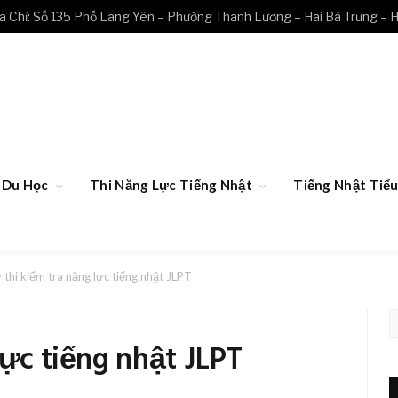
a Chỉ: Số 135 Phố Lãng Yên – Phường Thanh Lương – Hai Bà Trưng – H
Du Học
Thi Năng Lực Tiếng Nhật
Tiếng Nhật Ti
 thi kiểm tra năng lực tiếng nhật JLPT
lực tiếng nhật JLPT