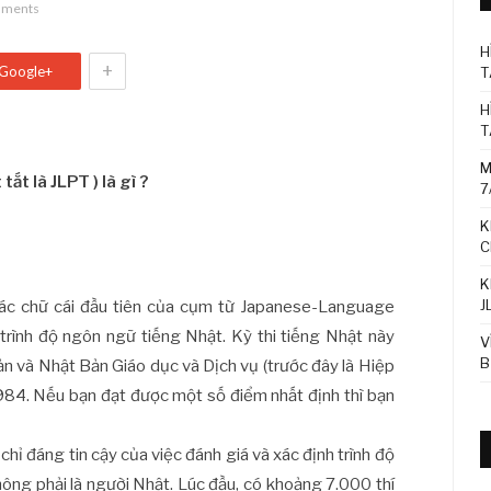
mments
H
+
Google+
T
H
T
M
tắt là JLPT ) là gì ?
7
K
C
K
J
các chữ cái đầu tiên của cụm từ Japanese-Language
ử trình độ ngôn ngữ tiếng Nhật. Kỳ thi tiếng Nhật này
V
B
n và Nhật Bản Giáo dục và Dịch vụ (trước đây là Hiệp
984. Nếu bạn đạt được một số điểm nhất định thì bạn
hỉ đáng tin cậy của việc đánh giá và xác định trình độ
ông phải là người Nhật. Lúc đầu, có khoảng 7.000 thí