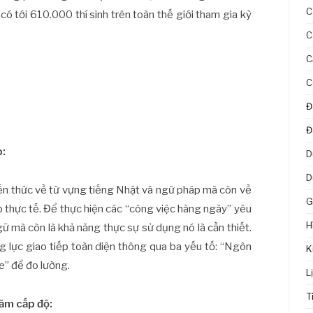
C
 có tới 610.000 thí sinh trên toàn thế giới tham gia kỳ
C
C
C
Đ
Đ
p:
D
D
iến thức về từ vựng tiếng Nhật và ngữ pháp mà còn về
G
p thực tế. Để thực hiện các “công việc hàng ngày” yêu
H
ữ mà còn là khả năng thực sự sử dụng nó là cần thiết.
g lực giao tiếp toàn diện thông qua ba yếu tố: “Ngôn
K
e” để đo lường.
L
T
ăm cấp độ: