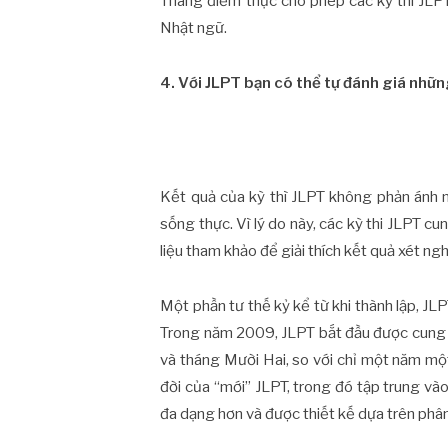
Thang điểm thực cho phép các kỳ thi JLP
Nhật ngữ.
4. Với JLPT bạn có thể tự đánh giá nhữn
Kết quả của kỳ thì JLPT không phản ánh 
sống thực. Vì lý do này, các kỳ thi JLPT c
liệu tham khảo để giải thích kết quả xét ng
Một phần tư thế kỷ kể từ khi thành lập, JL
Trong năm 2009, JLPT bắt đầu được cung 
và tháng Mười Hai, so với chỉ một năm mộ
đời của “mới” JLPT, trong đó tập trung và
đa dạng hơn và được thiết kế dựa trên phân