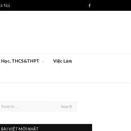
à Nội
Facebook
ểu Học, THCS&THPT
Việc Làm
BÀI VIẾT MỚI NHẤT