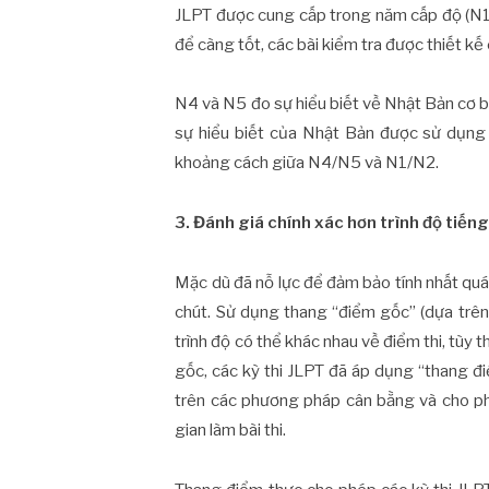
JLPT được cung cấp trong năm cấp độ (N1, 
để càng tốt, các bài kiểm tra được thiết kế
N4 và N5 đo sự hiểu biết về Nhật Bản cơ b
sự hiểu biết của Nhật Bản được sử dụng 
khoảng cách giữa N4/N5 và N1/N2.
3. Đánh giá chính xác hơn trình độ tiếng
Mặc dù đã nỗ lực để đảm bảo tính nhất quá
chút. Sử dụng thang “điểm gốc” (dựa trên s
trình độ có thể khác nhau về điểm thi, tùy 
gốc, các kỳ thi JLPT đã áp dụng “thang đ
trên các phương pháp cân bằng và cho ph
gian làm bài thi.