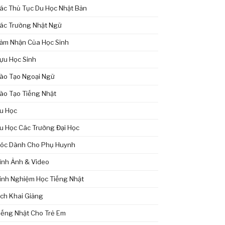
ác Thủ Tục Du Học Nhật Bản
ác Trường Nhật Ngữ
ảm Nhận Của Học Sinh
ựu Học Sinh
ào Tạo Ngoại Ngữ
ào Tạo Tiếng Nhật
u Học
u Học Các Trường Đại Học
óc Dành Cho Phụ Huynh
ình Ảnh & Video
inh Nghiệm Học Tiếng Nhật
ịch Khai Giảng
iếng Nhật Cho Trẻ Em