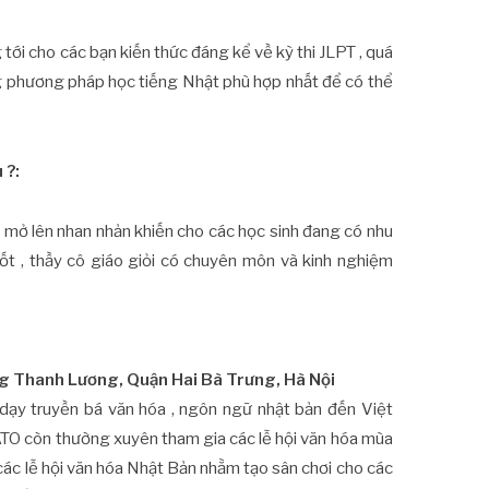
 tới cho các bạn kiến thức đáng kể về kỳ thi JLPT , quá
g phương pháp học tiếng Nhật phù hợp nhất để có thể
 ?:
t mở lên nhan nhản khiến cho các học sinh đang có nhu
 tốt , thầy cô giáo giỏi có chuyên môn và kinh nghiệm
ng Thanh Lương, Quận Hai Bà Trưng, Hà Nội
ạy truyền bá văn hóa , ngôn ngữ nhật bản đến Việt
TO còn thường xuyên tham gia các lễ hội văn hóa mùa
các lễ hội văn hóa Nhật Bản nhằm tạo sân chơi cho các