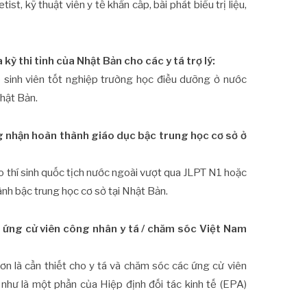
ist, kỹ thuật viên y tế khẩn cấp, bài phát biểu trị liệu,
ỳ thi tỉnh của Nhật Bản cho các y tá trợ lý:
o sinh viên tốt nghiệp trường học điều dưỡng ở nước
Nhật Bản.
g nhận hoàn thành giáo dục bậc trung học cơ sở ở
o thí sinh quốc tịch nước ngoài vượt qua JLPT N1 hoặc
nh bậc trung học cơ sở tại Nhật Bản.
c ứng cử viên công nhân y tá / chăm sóc Việt Nam
n là cần thiết cho y tá và chăm sóc các ứng cử viên
hư là một phần của Hiệp định đối tác kinh tế (EPA)