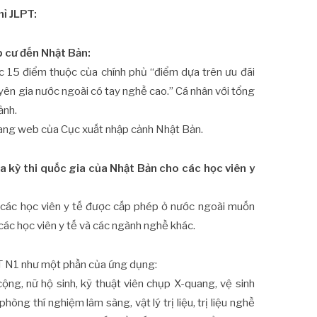
hỉ JLPT:
p cư đến Nhật Bản:
15 điểm thuộc của chính phủ “điểm dựa trên ưu đãi
yên gia nước ngoài có tay nghề cao.” Cá nhân với tổng
ảnh.
trang web của Cục xuất nhập cảnh Nhật Bản.
 kỳ thi quốc gia của Nhật Bản cho các học viên y
o các học viên y tế được cấp phép ở nước ngoài muốn
các học viên y tế và các ngành nghề khác.
PT N1 như một phần của ứng dụng:
cộng, nữ hộ sinh, kỹ thuật viên chụp X-quang, vệ sinh
phòng thí nghiệm lâm sàng, vật lý trị liệu, trị liệu nghề