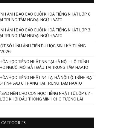
ÌNH ẢNH BÁO CÁO CUỐI KHOÁ TIẾNG NHẬT LỚP 6
ẠI TRUNG TÂM NGOẠI NGỮ HAATO
ÌNH ẢNH BÁO CÁO CUỐI KHOÁ TIẾNG NHẬT LỚP 3
ẠI TRUNG TÂM NGOẠI NGỮ HAATO
ỘT SỐ HÌNH ẢNH TIỄN DU HỌC SINH KỲ THÁNG
/2026
HÓA HỌC TIẾNG NHẬT N5 TẠI HÀ NỘI – LỘ TRÌNH
HO NGƯỜI MỚI BẮT ĐẦU TẠI TRUNG TÂM HAATO
HÓA HỌC TIẾNG NHẬT N4 TẠI HÀ NỘI LỘ TRÌNH ĐẠT
LPT N4 SAU 6 THÁNG TẠI TRUNG TÂM HAATO
Ì SAO NÊN CHO CON HỌC TIẾNG NHẬT TỪ LỚP 6? –
ƯỚC KHỞI ĐẦU THÔNG MINH CHO TƯƠNG LAI
CATEGORIES