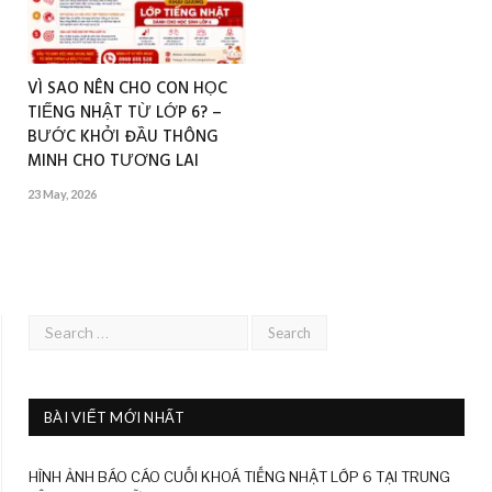
VÌ SAO NÊN CHO CON HỌC
TIẾNG NHẬT TỪ LỚP 6? –
BƯỚC KHỞI ĐẦU THÔNG
MINH CHO TƯƠNG LAI
23 May, 2026
BÀI VIẾT MỚI NHẤT
HÌNH ẢNH BÁO CÁO CUỐI KHOÁ TIẾNG NHẬT LỚP 6 TẠI TRUNG