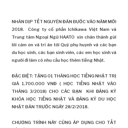
NHÂN DỊP TẾT NGUYÊN ĐÁN BƯỚC VÀO NĂM MỚI
2018. Công ty cổ phần Ichikawa Việt Nam và
Trung tâm Ngoại Ngữ HAATO xin chân thành gửi
lời cảm ơn và tri ân tới Quý phụ huynh và các bạn
du học sinh, các bạn sinh viên, các em học sinh và
người đi làm có nhu cầu học thêm tiếng Nhật.
ĐẶC BIỆT: TẶNG 01 THÁNG HỌC TIẾNG NHẬT TRỊ
GIÁ 1.700.000 VNĐ ( HỌC TIẾNG NHẬT VÀO
THÁNG 3/2018) CHO CÁC BẠN KHI ĐĂNG KÝ
KHÓA HỌC TIẾNG NHẬT VÀ ĐĂNG KÝ DU HỌC
NHẬT BẢN TRƯỚC NGÀY 28/2/2018.
CHƯƠNG TRÌNH NÀY CŨNG ÁP DỤNG CHO TẤT