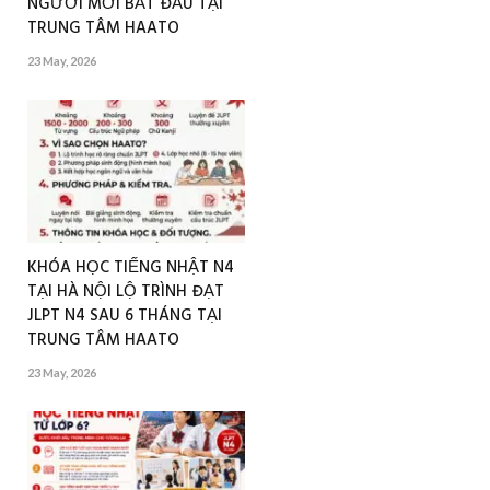
NGƯỜI MỚI BẮT ĐẦU TẠI
TRUNG TÂM HAATO
23 May, 2026
KHÓA HỌC TIẾNG NHẬT N4
TẠI HÀ NỘI LỘ TRÌNH ĐẠT
JLPT N4 SAU 6 THÁNG TẠI
TRUNG TÂM HAATO
23 May, 2026