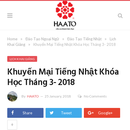
»
»
»
Home
Đào Tạo Ngoại Ngữ
Đào Tạo Tiếng Nhật
Lịch
»
Khai Giảng
Khuyến Mại Tiếng Nhật Khóa Học Tháng 3- 2018
LỊCH KHAI GIẢNG
Khuyến Mại Tiếng Nhật Khóa
Học Tháng 3- 2018
By
HAATO
25 January, 2018
No Comments
Share
Tweet
Google+
+