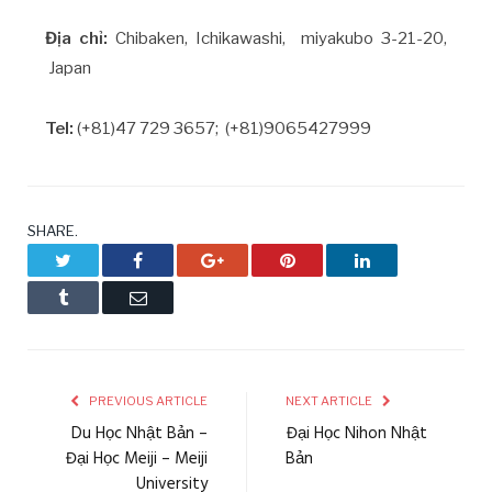
Địa chỉ:
Chibaken, Ichikawashi, miyakubo 3-21-20,
Japan
Tel:
(+81)47 729 3657;
(+81)9065427999
SHARE.
Twitter
Facebook
Google+
Pinterest
LinkedIn
Tumblr
Email
PREVIOUS ARTICLE
NEXT ARTICLE
Du Học Nhật Bản –
Đại Học Nihon Nhật
Đại Học Meiji – Meiji
Bản
University