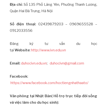
Địa chỉ:
Số 135 Phố Lãng Yên, Phường Thanh Lương,
Quận Hai Bà Trưng, Hà Nội
Số điện thoại:
02439879203 – 0969655528 –
0912033556
Đăng ký tư vấn du học
tại
Website
:
http://www.ivn.edu.vn
Email:
duhocivn.edu.vn
;
duhocivn@gmail.com
Facebook
:
https://www.facebook.com/hoctiengnhathaato/
Văn phòng tại Nhật Bản( Hỗ trợ trực tiếp đời sống
và việc làm cho du học sinh):