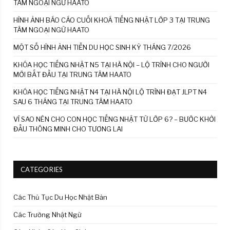
TÂM NGOẠI NGỮ HAATO
HÌNH ẢNH BÁO CÁO CUỐI KHOÁ TIẾNG NHẬT LỚP 3 TẠI TRUNG
TÂM NGOẠI NGỮ HAATO
MỘT SỐ HÌNH ẢNH TIỄN DU HỌC SINH KỲ THÁNG 7/2026
KHÓA HỌC TIẾNG NHẬT N5 TẠI HÀ NỘI – LỘ TRÌNH CHO NGƯỜI
MỚI BẮT ĐẦU TẠI TRUNG TÂM HAATO
KHÓA HỌC TIẾNG NHẬT N4 TẠI HÀ NỘI LỘ TRÌNH ĐẠT JLPT N4
SAU 6 THÁNG TẠI TRUNG TÂM HAATO
VÌ SAO NÊN CHO CON HỌC TIẾNG NHẬT TỪ LỚP 6? – BƯỚC KHỞI
ĐẦU THÔNG MINH CHO TƯƠNG LAI
CATEGORIES
Các Thủ Tục Du Học Nhật Bản
Các Trường Nhật Ngữ