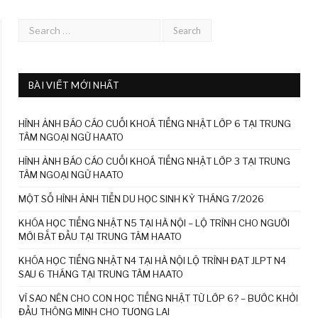
BÀI VIẾT MỚI NHẤT
HÌNH ẢNH BÁO CÁO CUỐI KHOÁ TIẾNG NHẬT LỚP 6 TẠI TRUNG
TÂM NGOẠI NGỮ HAATO
HÌNH ẢNH BÁO CÁO CUỐI KHOÁ TIẾNG NHẬT LỚP 3 TẠI TRUNG
TÂM NGOẠI NGỮ HAATO
MỘT SỐ HÌNH ẢNH TIỄN DU HỌC SINH KỲ THÁNG 7/2026
KHÓA HỌC TIẾNG NHẬT N5 TẠI HÀ NỘI – LỘ TRÌNH CHO NGƯỜI
MỚI BẮT ĐẦU TẠI TRUNG TÂM HAATO
KHÓA HỌC TIẾNG NHẬT N4 TẠI HÀ NỘI LỘ TRÌNH ĐẠT JLPT N4
SAU 6 THÁNG TẠI TRUNG TÂM HAATO
VÌ SAO NÊN CHO CON HỌC TIẾNG NHẬT TỪ LỚP 6? – BƯỚC KHỞI
ĐẦU THÔNG MINH CHO TƯƠNG LAI