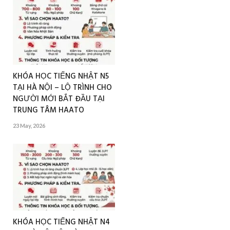
KHÓA HỌC TIẾNG NHẬT N5
TẠI HÀ NỘI – LỘ TRÌNH CHO
NGƯỜI MỚI BẮT ĐẦU TẠI
TRUNG TÂM HAATO
23 May, 2026
KHÓA HỌC TIẾNG NHẬT N4