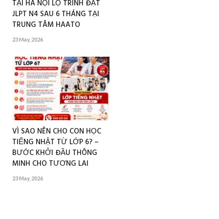
TẠI HÀ NỘI LỘ TRÌNH ĐẠT
JLPT N4 SAU 6 THÁNG TẠI
TRUNG TÂM HAATO
23 May, 2026
VÌ SAO NÊN CHO CON HỌC
TIẾNG NHẬT TỪ LỚP 6? –
BƯỚC KHỞI ĐẦU THÔNG
MINH CHO TƯƠNG LAI
23 May, 2026