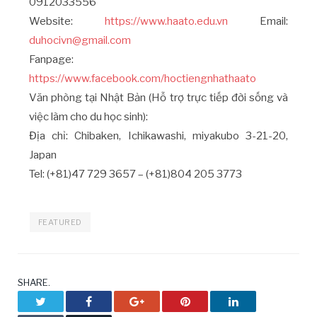
0912033556
Website:
https://www.haato.edu.vn
Email:
duhocivn@gmail.com
Fanpage:
https://www.facebook.com/hoctiengnhathaato
Văn phòng tại Nhật Bản (Hỗ trợ trực tiếp đời sống và
việc làm cho du học sinh):
Địa chỉ: Chibaken, Ichikawashi, miyakubo 3-21-20,
Japan
Tel: (+81)47 729 3657 – (+81)804 205 3773
FEATURED
SHARE.
Twitter
Facebook
Google+
Pinterest
LinkedIn