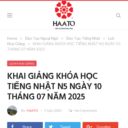
»
»
»
Home
Đào Tạo Ngoại Ngữ
Đào Tạo Tiếng Nhật
Lịch
»
Khai Giảng
KHAI GIẢNG KHÓA HỌC TIẾNG NHẬT N5 NGÀY 10
THÁNG 07 NĂM 2025
LỊCH KHAI GIẢNG
KHAI GIẢNG KHÓA HỌC
TIẾNG NHẬT N5 NGÀY 10
THÁNG 07 NĂM 2025
By
HAATO
7 July, 2025
No Comments
Share
Tweet
Google+