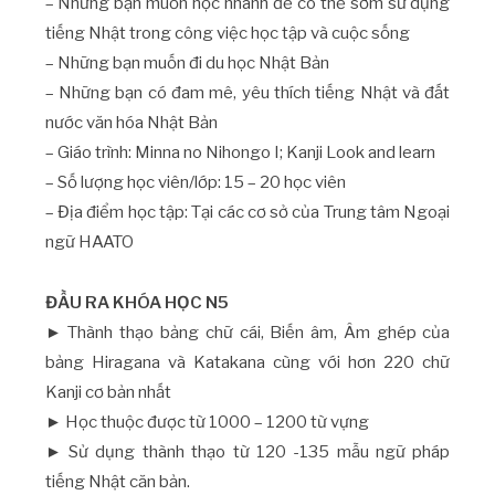
– Những bạn muốn học nhanh để có thể sớm sử dụng
tiếng Nhật trong công việc học tập và cuộc sống
– Những bạn muốn đi du học Nhật Bản
– Những bạn có đam mê, yêu thích tiếng Nhật và đất
nước văn hóa Nhật Bản
– Giáo trình: Minna no Nihongo I; Kanji Look and learn
– Số lượng học viên/lớp: 15 – 20 học viên
– Địa điểm học tập: Tại các cơ sở của Trung tâm Ngoại
ngữ HAATO
ĐẦU RA KHÓA HỌC N5
► Thành thạo bảng chữ cái, Biến âm, Âm ghép của
bảng Hiragana và Katakana cùng với hơn 220 chữ
Kanji cơ bản nhất
► Học thuộc được từ 1000 – 1200 từ vựng
► Sử dụng thành thạo từ 120 -135 mẫu ngữ pháp
tiếng Nhật căn bản.