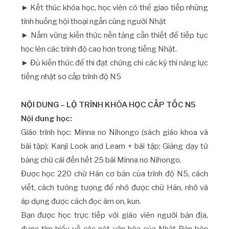
► Kết thúc khóa học, học viên có thể giao tiếp những
tình huống hội thoại ngắn cùng người Nhật
► Nắm vững kiến thức nền tảng cần thiết để tiếp tục
học lên các trình độ cao hơn trong tiếng Nhật.
► Đủ kiến thức để thi đạt chứng chỉ các kỳ thi năng lực
tiếng nhật sơ cấp trình độ N5
NỘI DUNG – LỘ TRÌNH KHÓA HỌC CẤP TỐC N5
Nội dung học:
Giáo trình học: Minna no Nihongo (sách giáo khoa và
bài tập); Kanji Look and Learn + bài tập; Giảng dạy từ
bảng chữ cái đến hết 25 bài Minna no Nihongo.
Được học 220 chữ Hán cơ bản của trình độ N5, cách
viết, cách tưởng tượng để nhớ được chữ Hán, nhớ và
áp dụng được cách đọc âm on, kun.
Bạn được học trực tiếp với giáo viên người bản địa,