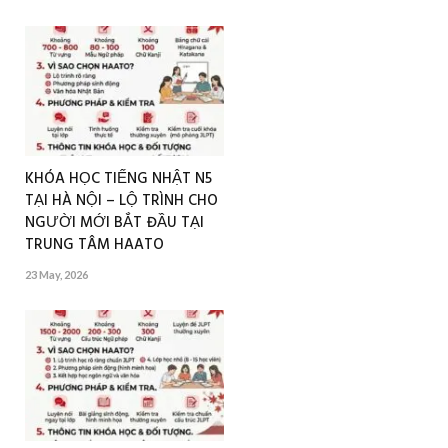
KHÓA HỌC TIẾNG NHẬT N5
TẠI HÀ NỘI – LỘ TRÌNH CHO
NGƯỜI MỚI BẮT ĐẦU TẠI
TRUNG TÂM HAATO
23 May, 2026