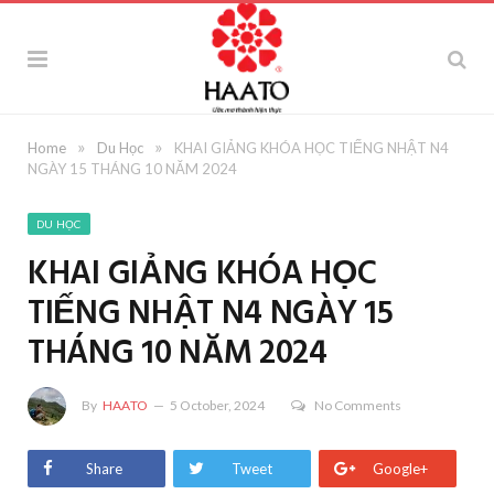
»
»
Home
Du Học
KHAI GIẢNG KHÓA HỌC TIẾNG NHẬT N4
NGÀY 15 THÁNG 10 NĂM 2024
DU HỌC
KHAI GIẢNG KHÓA HỌC
TIẾNG NHẬT N4 NGÀY 15
THÁNG 10 NĂM 2024
By
HAATO
5 October, 2024
No Comments
Share
Tweet
Google+