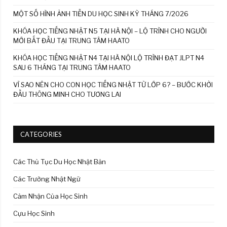
MỘT SỐ HÌNH ẢNH TIỄN DU HỌC SINH KỲ THÁNG 7/2026
KHÓA HỌC TIẾNG NHẬT N5 TẠI HÀ NỘI – LỘ TRÌNH CHO NGƯỜI
MỚI BẮT ĐẦU TẠI TRUNG TÂM HAATO
KHÓA HỌC TIẾNG NHẬT N4 TẠI HÀ NỘI LỘ TRÌNH ĐẠT JLPT N4
SAU 6 THÁNG TẠI TRUNG TÂM HAATO
VÌ SAO NÊN CHO CON HỌC TIẾNG NHẬT TỪ LỚP 6? – BƯỚC KHỞI
ĐẦU THÔNG MINH CHO TƯƠNG LAI
CATEGORIES
Các Thủ Tục Du Học Nhật Bản
Các Trường Nhật Ngữ
Cảm Nhận Của Học Sinh
Cựu Học Sinh