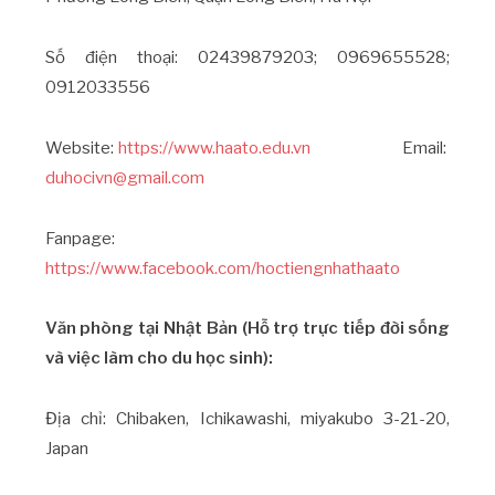
Số điện thoại: 02439879203; 0969655528;
0912033556
Website:
https://www.haato.edu.vn
Email:
duhocivn@gmail.com
Fanpage:
https://www.facebook.com/hoctiengnhathaato
Văn phòng tại Nhật Bản (Hỗ trợ trực tiếp đời sống
và việc làm cho du học sinh):
Địa chỉ: Chibaken, Ichikawashi, miyakubo 3-21-20,
Japan