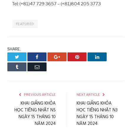
Tel: (+81)47 729 3657 – (+81)804 205 3773
FEATURED
SHARE.
Twitter
Facebook
Google+
Pinterest
LinkedIn
Tumblr
Email
PREVIOUS ARTICLE
NEXT ARTICLE
KHAI GIẢNG KHÓA
KHAI GIẢNG KHÓA
HỌC TIẾNG NHẬT N5
HỌC TIẾNG NHẬT N3
NGÀY 15 THÁNG 10
NGÀY 15 THÁNG 10
NĂM 2024
NĂM 2024