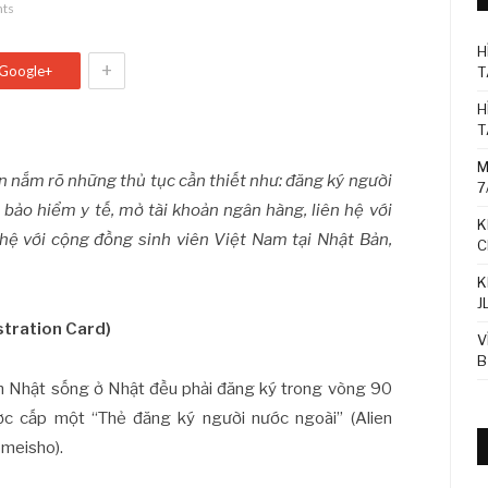
ts
H
+
Google+
T
H
T
M
ần nắm rõ những thủ tục cần thiết như: đăng ký người
7
a bảo hiểm y tế, mở tài khoản ngân hàng, liên hệ với
K
 hệ với cộng đồng sinh viên Việt Nam tại Nhật Bản,
C
K
J
stration Card)
V
B
h Nhật sống ở Nhật đều phải đăng ký trong vòng 90
ợc cấp một “Thẻ đăng ký người nước ngoài” (Alien
omeisho).