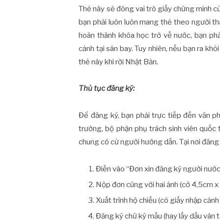
Thẻ này sẽ đóng vai trò giấy chứng minh củ
bạn phải luôn luôn mang thẻ theo người tha
hoàn thành khóa học trở về nước, bạn phải
cảnh tại sân bay. Tuy nhiên, nếu bạn ra kh
thẻ này khi rời Nhật Bản.
Thủ tục đăng ký:
Để đăng ký, bạn phải trực tiếp đến văn p
trường, bộ phận phụ trách sinh viên quốc 
chung có cử người hướng dẫn. Tại nơi đăng 
Điền vào “Đơn xin đăng ký người nước
Nộp đơn cùng với hai ảnh (cỡ 4,5cm x
Xuất trình hộ chiếu (có giấy nhập cảnh 
Đăng ký chữ ký mẫu (hay lấy dấu vân t