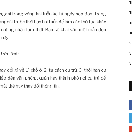
T
T
ngoài trong vòng hai tuần kể từ ngày nộp đơn. Trong
ngoài trước thời hạn hai tuần để làm các thủ tục khác
T
ấy chứng nhận tạm thời. Bạn sẽ khai vào một mẫu đơn
T
 này.
V
V
 trên thẻ:
V
 đổi gì về 1) chỗ ở, 2) tư cách cư trú, 3) thời hạn cư
c tiếp đến văn phòng quận hay thành phố nơi cư trú để
mất thẻ hay thay đổi thông tin.