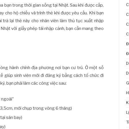
C
a bạn trong thời gian sống tại Nhật. Sau khi được cấp,
y cho hộ chiếu và trình thẻ khi được yêu cầu. Khi bạn
C
 trả lại thẻ này cho nhân viên làm thủ tục xuất nhập
C
ỏi Nhật với giấy phép tái nhập cảnh, bạn cần mang theo
C
Đ
Đ
D
hòng hành chính địa phương nơi bạn cư trú. Ở một số
D
tế giúp sinh viên mới đi đăng ký bằng cách tổ chức đi
G
ký, bạn phải làm các công việc sau:
H
 ngoài”
K
 3,5cm, mới chụp trong vòng 6 tháng)
L
tại sân bay)
T
ay)