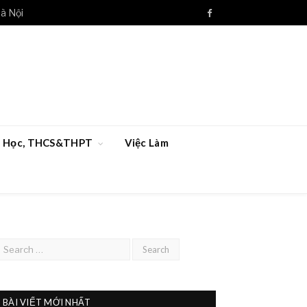
à Nội
Facebook
ểu Học, THCS&THPT
Việc Làm
BÀI VIẾT MỚI NHẤT