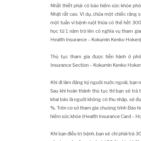
Nhất thiết phải có bảo hiểm sức khỏe phòn
Nhật rất cao. Ví dụ, chữa một chiếc răng sâ
một tuần vì bệnh ruột thừa có thể hết 3
học từ 1 năm trở lên có nghĩa vụ tham gi
Health Insurance – Kokumin Kenko Hoken)
Thủ tục tham gia được tiến hành ở ph
Insurance Section – Kokumin Kenko Hokenk
Khi đi làm đăng ký người nước ngoài, bạn 
Sau khi hoàn thành thủ tục thì bạn sẽ trả 
khai báo là người không có thu nhập, sẽ 
%. Trên cơ sở tham gia chương trình Bảo 
hiểm sức khỏe (Health Insurance Card – H
Khi bạn điều trị bệnh, bạn sẽ chỉ phải trả 3