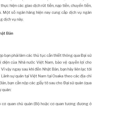
hực hiện các giao dịch rút tiền, nạp tiền, chuyển tiền,
iện. Một số ngân hàng hiện nay cung cấp dịch vụ ngân
g dịch vụ này.
Nhật Bản
ợp bạn phải làm các thủ tục cần thiết thông qua Đại sứ
i diện của Nhà nước Việt Nam, bảo vệ quyền lợi cho
ì vậy ngay sau khi đến Nhật Bản, bạn hãy liên lạc tới
Lãnh sự quán tại Việt Nam tại Osaka theo các địa chỉ
Bản, bạn cần nộp các giấy tờ sau cho Đại sứ quán (qua
ự quán:
do cơ quan chủ quản (Bộ hoặc cơ quan tương đương ở