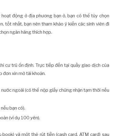
 hoạt động ở địa phương bạn ở, bạn có thể tùy chọn
, tốt nhất, bạn nên tham khảo ý kiến các sinh viên đi
 chọn ngân hàng thích hợp.
hỉ cư trú ổn định. Trực tiếp đến tại quầy giao dịch của
 đơn xin mở tài khoản.
i nước ngoài (có thể nộp giấy chứng nhận tạm thời nếu
 nếu bạn có).
oản (ví dụ 100 yên).
-book) và một thẻ rút tiền (cash card, ATM card) sau