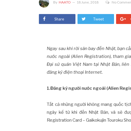
By
HAATO
18 June, 2018
No Commen
Share
Tweet
Ngay sau khi rời sân bay đến Nhật, bạn c
nước ngoài (Alien Registration), tham gi
Đại sứ quán Việt Nam tại Nhật Bản, liên
đăng ký điện thoại Internet.
1.Đăng ký người nước ngoài (Alien Regi
Tất cả những người không mang quốc tịc
ngày kể từ khi đến Nhật Bản, và sẽ đư
Registration Card – Gaikokujin Touroku Sh