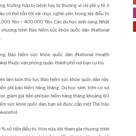
g trường hợp bị bệnh hay bị thương vì chi phí y tế ở
u có thể tốn tới vài chục nghìn yên, trong khi điều trị
00.000 Yên ~ 400.000 Yên. Các du học sinh sang Nhật
a chương trình Bảo hiểm sức khỏe quốc dân (National
.
òng Bảo hiểm sức khỏe quốc dân (National Health
a) thuộc văn phòng quận, thành phố nơi bạn cư trú.
nên làm luôn thủ tục Bảo hiểm sức khỏe quốc dân này.
tiền phí bảo hiểm hàng tháng. Du học sinh, trên cơ sở
được giảm giá tiền phí bảo hiểm hàng tháng khoảng 60
hiểm sức khỏe quốc dân, bạn sẽ được cấp một Thẻ bảo
okensho).
0 % số tiền điều trị. Hơn nữa, khi tham gia chương trình