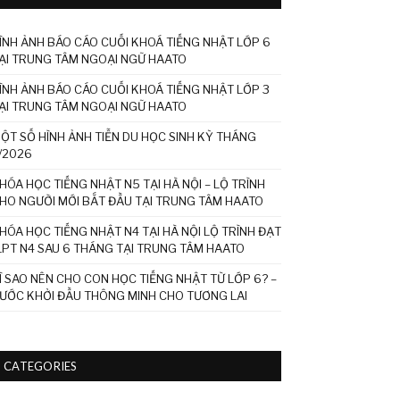
ÌNH ẢNH BÁO CÁO CUỐI KHOÁ TIẾNG NHẬT LỚP 6
ẠI TRUNG TÂM NGOẠI NGỮ HAATO
ÌNH ẢNH BÁO CÁO CUỐI KHOÁ TIẾNG NHẬT LỚP 3
ẠI TRUNG TÂM NGOẠI NGỮ HAATO
ỘT SỐ HÌNH ẢNH TIỄN DU HỌC SINH KỲ THÁNG
/2026
HÓA HỌC TIẾNG NHẬT N5 TẠI HÀ NỘI – LỘ TRÌNH
HO NGƯỜI MỚI BẮT ĐẦU TẠI TRUNG TÂM HAATO
HÓA HỌC TIẾNG NHẬT N4 TẠI HÀ NỘI LỘ TRÌNH ĐẠT
LPT N4 SAU 6 THÁNG TẠI TRUNG TÂM HAATO
Ì SAO NÊN CHO CON HỌC TIẾNG NHẬT TỪ LỚP 6? –
ƯỚC KHỞI ĐẦU THÔNG MINH CHO TƯƠNG LAI
CATEGORIES