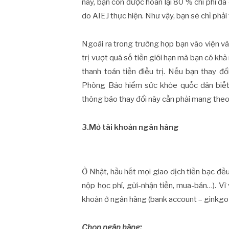
này, bạn còn được hoàn lại 80 % chi phí đã 
do AIEJ thực hiện. Như vậy, bạn sẽ chỉ phải t
Ngoài ra trong trường hợp bạn vào viện và t
trị vượt quá số tiền giới hạn mà bạn có kh
thanh toán tiền điều trị. Nếu bạn thay đổ
Phòng Bảo hiểm sức khỏe quốc dân biết 
thông báo thay đổi này cần phải mang theo
3.Mở tài khoản ngân hàng
Ở Nhật, hầu hết mọi giao dịch tiền bạc đề
nộp học phí, gửi-nhận tiền, mua-bán…). Vì
khoản ở ngân hàng (bank account – ginkgo 
Chọn ngân hàng: