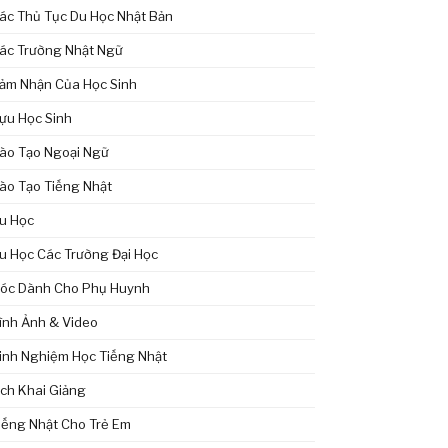
ác Thủ Tục Du Học Nhật Bản
ác Trường Nhật Ngữ
ảm Nhận Của Học Sinh
ựu Học Sinh
ào Tạo Ngoại Ngữ
ào Tạo Tiếng Nhật
u Học
u Học Các Trường Đại Học
óc Dành Cho Phụ Huynh
ình Ảnh & Video
inh Nghiệm Học Tiếng Nhật
ịch Khai Giảng
iếng Nhật Cho Trẻ Em