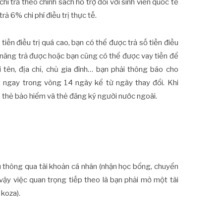
chi trả theo chính sách hỗ trợ đối với sinh viên quốc tế
rả 6% chi phí điều trị thực tế.
iền điều trị quá cao, bạn có thể được trả số tiền điều
ả năng trả được hoặc bạn cũng có thể được vay tiền để
i tên, địa chỉ, chủ gia đình… bạn phải thông báo cho
ngay trong vòng 14 ngày kể từ ngày thay đổi. Khi
 thẻ bảo hiểm và thẻ đăng ký người nước ngoài.
u thông qua tài khoản cá nhân (nhận học bổng, chuyển
 vậy việc quan trọng tiếp theo là bạn phải mở một tài
koza).