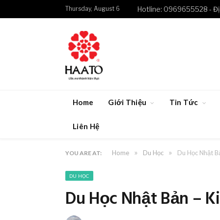
Thursday, August 6
Hotline: 0969655528 - Đị
Home
Giới Thiệu
Tin Tức
Liên Hệ
»
»
Home
Du Học
Du Học Nhật Bả
YOU ARE AT:
DU HỌC
Du Học Nhật Bản – K