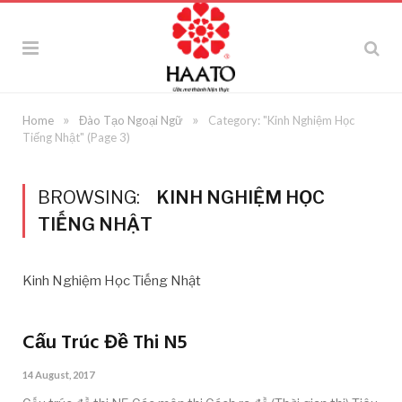
»
»
Home
Đào Tạo Ngoại Ngữ
Category: "Kinh Nghiệm Học
Tiếng Nhật"
(Page 3)
BROWSING:
KINH NGHIỆM HỌC
TIẾNG NHẬT
Kinh Nghiệm Học Tiếng Nhật
Cấu Trúc Đề Thi N5
14 August, 2017