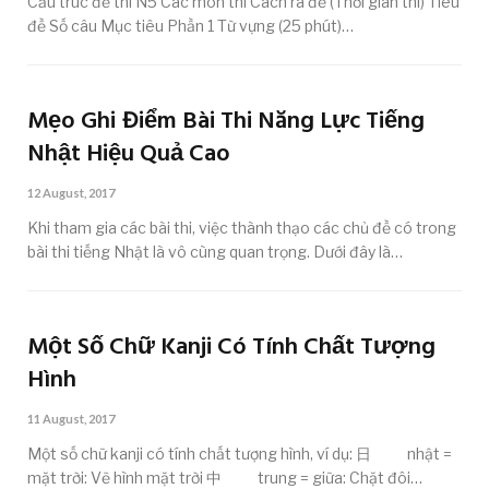
Cấu trúc đề thi N5 Các môn thi Cách ra đề (Thời gian thi) Tiêu
đề Số câu Mục tiêu Phần 1 Từ vựng (25 phút)…
Mẹo Ghi Điểm Bài Thi Năng Lực Tiếng
Nhật Hiệu Quả Cao
12 August, 2017
Khi tham gia các bài thi, việc thành thạo các chủ đề có trong
bài thi tiếng Nhật là vô cùng quan trọng. Dưới đây là…
Một Số Chữ Kanji Có Tính Chất Tượng
Hình
11 August, 2017
Một số chữ kanji có tính chất tượng hình, ví dụ: 日 nhật =
mặt trời: Vẽ hình mặt trời 中 trung = giữa: Chặt đôi…