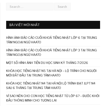
BÀI VIẾT MỚI NHẤT
HÌNH ẢNH BÁO CÁO CUỐI KHOÁ TIẾNG NHẬT LỚP 6 TẠI TRUNG
TÂM NGOẠI NGỮ HAATO
HÌNH ẢNH BÁO CÁO CUỐI KHOÁ TIẾNG NHẬT LỚP 3 TẠI TRUNG
TÂM NGOẠI NGỮ HAATO
MỘT SỐ HÌNH ẢNH TIỄN DU HỌC SINH KỲ THÁNG 7/2026
KHÓA HỌC TIẾNG NHẬT N5 TẠI HÀ NỘI – LỘ TRÌNH CHO NGƯỜI
MỚI BẮT ĐẦU TẠI TRUNG TÂM HAATO
KHÓA HỌC TIẾNG NHẬT N4 TẠI HÀ NỘI LỘ TRÌNH ĐẠT JLPT N4
SAU 6 THÁNG TẠI TRUNG TÂM HAATO
VÌ SAO NÊN CHO CON HỌC TIẾNG NHẬT TỪ LỚP 6? – BƯỚC KHỞI
ĐẦU THÔNG MINH CHO TƯƠNG LAI