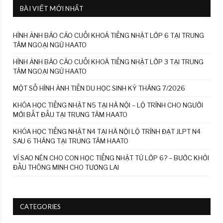
BÀI VIẾT MỚI NHẤT
HÌNH ẢNH BÁO CÁO CUỐI KHOÁ TIẾNG NHẬT LỚP 6 TẠI TRUNG
TÂM NGOẠI NGỮ HAATO
HÌNH ẢNH BÁO CÁO CUỐI KHOÁ TIẾNG NHẬT LỚP 3 TẠI TRUNG
TÂM NGOẠI NGỮ HAATO
MỘT SỐ HÌNH ẢNH TIỄN DU HỌC SINH KỲ THÁNG 7/2026
KHÓA HỌC TIẾNG NHẬT N5 TẠI HÀ NỘI – LỘ TRÌNH CHO NGƯỜI
MỚI BẮT ĐẦU TẠI TRUNG TÂM HAATO
KHÓA HỌC TIẾNG NHẬT N4 TẠI HÀ NỘI LỘ TRÌNH ĐẠT JLPT N4
SAU 6 THÁNG TẠI TRUNG TÂM HAATO
VÌ SAO NÊN CHO CON HỌC TIẾNG NHẬT TỪ LỚP 6? – BƯỚC KHỞI
ĐẦU THÔNG MINH CHO TƯƠNG LAI
CATEGORIES