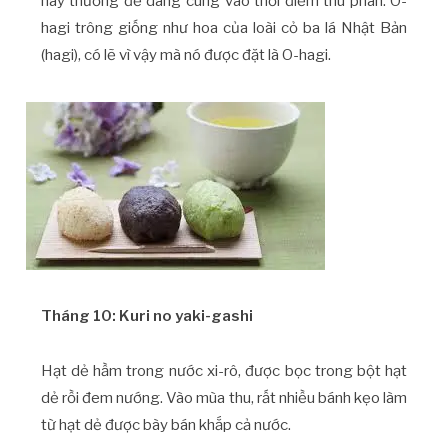
này thường để dâng cúng vào thời điểm thu phân. O-
hagi trông giống như hoa của loài cỏ ba lá Nhật Bản
(hagi), có lẽ vì vậy mà nó được đặt là O-hagi.
Tháng 10: Kuri no yaki-gashi
Hạt dẻ hầm trong nước xi-rô, được bọc trong bột hạt
dẻ rồi đem nướng. Vào mùa thu, rất nhiều bánh kẹo làm
từ hạt dẻ được bày bán khắp cả nước.