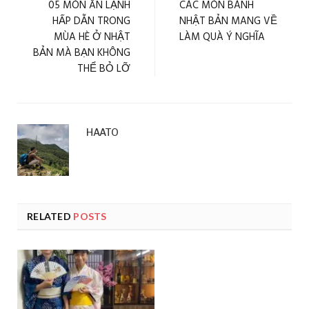
05 MÓN ĂN LẠNH
CÁC MÓN BÁNH
HẤP DẪN TRONG
NHẬT BẢN MANG VỀ
MÙA HÈ Ở NHẬT
LÀM QUÀ Ý NGHĨA
BẢN MÀ BẠN KHÔNG
THỂ BỎ LỠ
HAATO
RELATED
POSTS