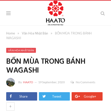
»
»
Home
Văn Hóa Nhật Bản
BỐN MÙA TRONG BÁNH
WAGASHI
VĂN HÓA NHẬT BẢN
BỐN MÙA TRONG BÁNH
WAGASHI
By
HAATO
19 September, 2020
No Comments
Share
Tweet
Google+
+