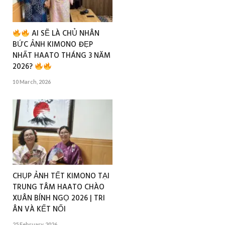
AI SẼ LÀ CHỦ NHÂN
BỨC ẢNH KIMONO ĐẸP
NHẤT HAATO THÁNG 3 NĂM
2026?
10 March, 2026
CHỤP ẢNH TẾT KIMONO TẠI
TRUNG TÂM HAATO CHÀO
XUÂN BÍNH NGỌ 2026 | TRI
ÂN VÀ KẾT NỐI
25 February, 2026