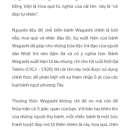
tiếng Việt là Hoa quả tử, nghĩa của cái tên này là “vẻ
đẹp tự nhiên”.
Nguyên liệu để chế biến bánh Wagashi chính là bột
nếp, hoa quả và nhân đậu đỏ. Sự xuất hiện của bánh
Wagashi đã giúp cho những bữa tiệc trà đạo của người
dân Nhật trở nên đậm đà và có ý nghĩa hơn. Bánh
Wagashi xuất hiện từ lâu nhưng chỉ cho tới cuối thời đại
Taisho (1912 – 1926) thì cái tên này mới được sử dụng
chính thức để phân biệt với sự thâm nhập ồ ạt của các
loại bánh ngọt phương Tây.
Thưởng thức Wagashi không chỉ để no mà còn để
thỏa mãn cả 5 giác quan của bạn. Với bàn tay khéo léo
của những người thợ bánh, mỗi chiếc bánh là một bức
tranh tuyệt đẹp mô tả thiên nhiên: lá cây, hoa quả, chim