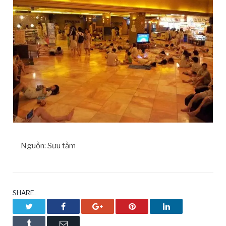
Nguồn: Sưu tầm
SHARE.
Twitter
Facebook
Google+
Pinterest
LinkedIn
Tumblr
Email