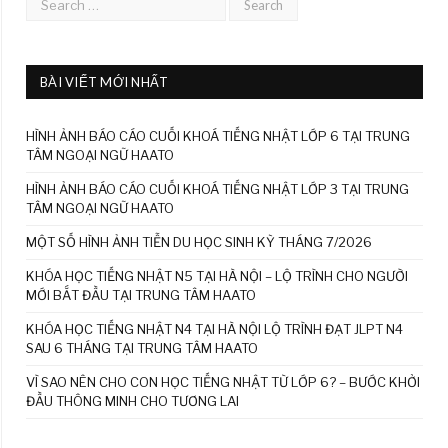
BÀI VIẾT MỚI NHẤT
HÌNH ẢNH BÁO CÁO CUỐI KHOÁ TIẾNG NHẬT LỚP 6 TẠI TRUNG
TÂM NGOẠI NGỮ HAATO
HÌNH ẢNH BÁO CÁO CUỐI KHOÁ TIẾNG NHẬT LỚP 3 TẠI TRUNG
TÂM NGOẠI NGỮ HAATO
MỘT SỐ HÌNH ẢNH TIỄN DU HỌC SINH KỲ THÁNG 7/2026
KHÓA HỌC TIẾNG NHẬT N5 TẠI HÀ NỘI – LỘ TRÌNH CHO NGƯỜI
MỚI BẮT ĐẦU TẠI TRUNG TÂM HAATO
KHÓA HỌC TIẾNG NHẬT N4 TẠI HÀ NỘI LỘ TRÌNH ĐẠT JLPT N4
SAU 6 THÁNG TẠI TRUNG TÂM HAATO
VÌ SAO NÊN CHO CON HỌC TIẾNG NHẬT TỪ LỚP 6? – BƯỚC KHỞI
ĐẦU THÔNG MINH CHO TƯƠNG LAI