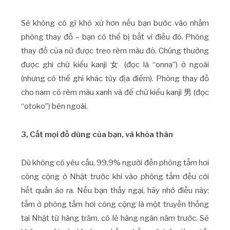
Sẽ không có gì khó xử hơn nếu bạn bước vào nhầm
phòng thay đồ – bạn có thể bị bắt vì điều đó. Phòng
thay đồ của nữ được treo rèm màu đỏ. Chúng thường
được ghi chữ kiểu kanji 女 (đọc là “onna”) ở ngoài
(nhưng có thể ghi khác tùy địa điểm). Phòng thay đồ
cho nam có rèm màu xanh và để chữ kiểu kanji 男 (đọc
“otoko”) bên ngoài.
3, Cất mọi đồ dùng của bạn, và khỏa thân
Dù không có yêu cầu, 99,9% người đến phòng tắm hơi
công cộng ở Nhật trước khi vào phòng tắm đều cởi
hết quần áo ra. Nếu bạn thấy ngại, hãy nhớ điều này:
tắm ở phòng tắm hơi công cộng là một truyền thống
tại Nhật từ hàng trăm, có lẽ hàng ngàn năm trước. Sẽ