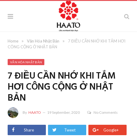
»
»
Home
Văn Hóa Nhật Bản
7 ĐIỀU CẦN NHỚ KHI TẮM HƠI
CÔNG CỘNG Ở NHẬT BẢN
VĂN HÓA NHẬT BẢN
7 ĐIỀU CẦN NHỚ KHI TẮM
HƠI CÔNG CỘNG Ở NHẬT
BẢN
By
HAATO
19 September, 2020
No Comments
Share
Tweet
Google+