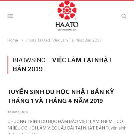
»
Home
Posts Tagged "Việc Làm Tại Nhật Bản 2019"
BROWSING:
VIỆC LÀM TẠI NHẬT
BẢN 2019
TUYỂN SINH DU HỌC NHẬT BẢN KỲ
THÁNG 1 VÀ THÁNG 4 NĂM 2019
18 June, 2018
CHƯƠNG TRÌNH DU HỌC ĐẢM BẢO VIỆC LÀM THÊM – CÓ
NHIỀU CƠ HỘI LÀM VIỆC LÂU DÀI TẠI NHẬT BẢN Tuyển sinh