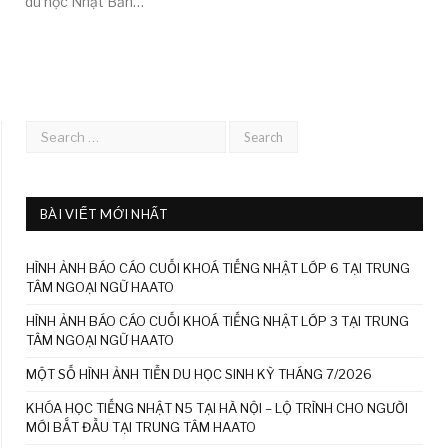
du học Nhật Bản…
BÀI VIẾT MỚI NHẤT
HÌNH ẢNH BÁO CÁO CUỐI KHOÁ TIẾNG NHẬT LỚP 6 TẠI TRUNG
TÂM NGOẠI NGỮ HAATO
HÌNH ẢNH BÁO CÁO CUỐI KHOÁ TIẾNG NHẬT LỚP 3 TẠI TRUNG
TÂM NGOẠI NGỮ HAATO
MỘT SỐ HÌNH ẢNH TIỄN DU HỌC SINH KỲ THÁNG 7/2026
KHÓA HỌC TIẾNG NHẬT N5 TẠI HÀ NỘI – LỘ TRÌNH CHO NGƯỜI
MỚI BẮT ĐẦU TẠI TRUNG TÂM HAATO