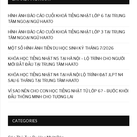
HÌNH ẢNH BÁO CÁO CUỐI KHOÁ TIẾNG NHẬT LỚP 6 TẠI TRUNG
TÂM NGOẠI NGỮ HAATO
HÌNH ẢNH BÁO CÁO CUỐI KHOÁ TIẾNG NHẬT LỚP 3 TẠI TRUNG
TÂM NGOẠI NGỮ HAATO
MỘT SỐ HÌNH ẢNH TIỄN DU HỌC SINH KỲ THÁNG 7/2026
KHÓA HỌC TIẾNG NHẬT N5 TẠI HÀ NỘI – LỘ TRÌNH CHO NGƯỜI
MỚI BẮT ĐẦU TẠI TRUNG TÂM HAATO
KHÓA HỌC TIẾNG NHẬT N4 TẠI HÀ NỘI LỘ TRÌNH ĐẠT JLPT N4
SAU 6 THÁNG TẠI TRUNG TÂM HAATO
VÌ SAO NÊN CHO CON HỌC TIẾNG NHẬT TỪ LỚP 6? – BƯỚC KHỞI
ĐẦU THÔNG MINH CHO TƯƠNG LAI
CATEGORIES