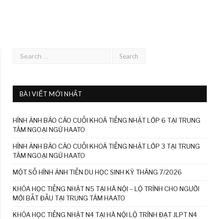
BÀI VIẾT MỚI NHẤT
HÌNH ẢNH BÁO CÁO CUỐI KHOÁ TIẾNG NHẬT LỚP 6 TẠI TRUNG
TÂM NGOẠI NGỮ HAATO
HÌNH ẢNH BÁO CÁO CUỐI KHOÁ TIẾNG NHẬT LỚP 3 TẠI TRUNG
TÂM NGOẠI NGỮ HAATO
MỘT SỐ HÌNH ẢNH TIỄN DU HỌC SINH KỲ THÁNG 7/2026
KHÓA HỌC TIẾNG NHẬT N5 TẠI HÀ NỘI – LỘ TRÌNH CHO NGƯỜI
MỚI BẮT ĐẦU TẠI TRUNG TÂM HAATO
KHÓA HỌC TIẾNG NHẬT N4 TẠI HÀ NỘI LỘ TRÌNH ĐẠT JLPT N4