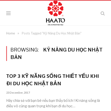
»
Home
Posts Tagged "Kỹ Năng Du Học Nhật Bản"
BROWSING:
KỸ NĂNG DU HỌC NHẬT
BẢN
TOP 3 KỸ NĂNG SỐNG THIẾT YẾU KHI
ĐI DU HỌC NHẬT BẢN
23 December, 2017
Hãy chia sẻ với bạn bè nếu bạn thấy bổ ích ! Kĩ năng sống là
điều vô cùng quan trọng khi bạn đi du học…