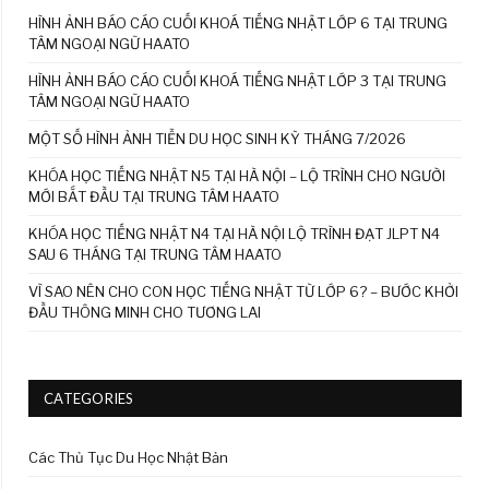
HÌNH ẢNH BÁO CÁO CUỐI KHOÁ TIẾNG NHẬT LỚP 6 TẠI TRUNG
TÂM NGOẠI NGỮ HAATO
HÌNH ẢNH BÁO CÁO CUỐI KHOÁ TIẾNG NHẬT LỚP 3 TẠI TRUNG
TÂM NGOẠI NGỮ HAATO
MỘT SỐ HÌNH ẢNH TIỄN DU HỌC SINH KỲ THÁNG 7/2026
KHÓA HỌC TIẾNG NHẬT N5 TẠI HÀ NỘI – LỘ TRÌNH CHO NGƯỜI
MỚI BẮT ĐẦU TẠI TRUNG TÂM HAATO
KHÓA HỌC TIẾNG NHẬT N4 TẠI HÀ NỘI LỘ TRÌNH ĐẠT JLPT N4
SAU 6 THÁNG TẠI TRUNG TÂM HAATO
VÌ SAO NÊN CHO CON HỌC TIẾNG NHẬT TỪ LỚP 6? – BƯỚC KHỞI
ĐẦU THÔNG MINH CHO TƯƠNG LAI
CATEGORIES
Các Thủ Tục Du Học Nhật Bản