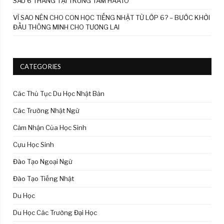
SAU 6 THÁNG TẠI TRUNG TÂM HAATO
VÌ SAO NÊN CHO CON HỌC TIẾNG NHẬT TỪ LỚP 6? – BƯỚC KHỞI
ĐẦU THÔNG MINH CHO TƯƠNG LAI
CATEGORIES
Các Thủ Tục Du Học Nhật Bản
Các Trường Nhật Ngữ
Cảm Nhận Của Học Sinh
Cựu Học Sinh
Đào Tạo Ngoại Ngữ
Đào Tạo Tiếng Nhật
Du Học
Du Học Các Trường Đại Học