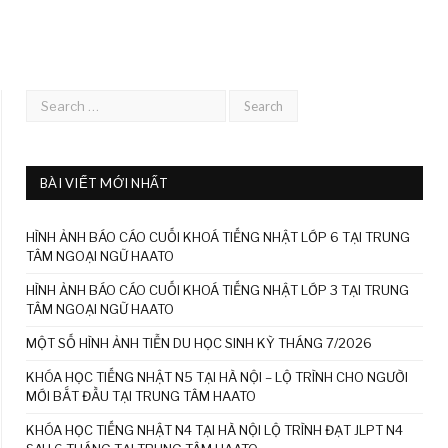
BÀI VIẾT MỚI NHẤT
HÌNH ẢNH BÁO CÁO CUỐI KHOÁ TIẾNG NHẬT LỚP 6 TẠI TRUNG
TÂM NGOẠI NGỮ HAATO
HÌNH ẢNH BÁO CÁO CUỐI KHOÁ TIẾNG NHẬT LỚP 3 TẠI TRUNG
TÂM NGOẠI NGỮ HAATO
MỘT SỐ HÌNH ẢNH TIỄN DU HỌC SINH KỲ THÁNG 7/2026
KHÓA HỌC TIẾNG NHẬT N5 TẠI HÀ NỘI – LỘ TRÌNH CHO NGƯỜI
MỚI BẮT ĐẦU TẠI TRUNG TÂM HAATO
KHÓA HỌC TIẾNG NHẬT N4 TẠI HÀ NỘI LỘ TRÌNH ĐẠT JLPT N4