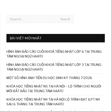
BÀI VIẾT MỚI NHẤT
HÌNH ẢNH BÁO CÁO CUỐI KHOÁ TIẾNG NHẬT LỚP 6 TẠI TRUNG
TÂM NGOẠI NGỮ HAATO
HÌNH ẢNH BÁO CÁO CUỐI KHOÁ TIẾNG NHẬT LỚP 3 TẠI TRUNG
TÂM NGOẠI NGỮ HAATO
MỘT SỐ HÌNH ẢNH TIỄN DU HỌC SINH KỲ THÁNG 7/2026
KHÓA HỌC TIẾNG NHẬT N5 TẠI HÀ NỘI – LỘ TRÌNH CHO NGƯỜI
MỚI BẮT ĐẦU TẠI TRUNG TÂM HAATO
KHÓA HỌC TIẾNG NHẬT N4 TẠI HÀ NỘI LỘ TRÌNH ĐẠT JLPT N4
SAU 6 THÁNG TẠI TRUNG TÂM HAATO