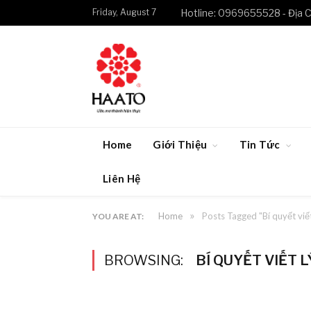
Friday, August 7
Hotline: 0969655528 - Địa C
Home
Giới Thiệu
Tin Tức
Liên Hệ
»
Home
Posts Tagged "Bí quyết viế
YOU ARE AT:
BROWSING:
BÍ QUYẾT VIẾT 