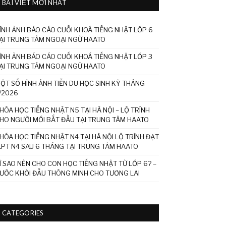
BÀI VIẾT MỚI NHẤT
ÌNH ẢNH BÁO CÁO CUỐI KHOÁ TIẾNG NHẬT LỚP 6
ẠI TRUNG TÂM NGOẠI NGỮ HAATO
ÌNH ẢNH BÁO CÁO CUỐI KHOÁ TIẾNG NHẬT LỚP 3
ẠI TRUNG TÂM NGOẠI NGỮ HAATO
ỘT SỐ HÌNH ẢNH TIỄN DU HỌC SINH KỲ THÁNG
/2026
HÓA HỌC TIẾNG NHẬT N5 TẠI HÀ NỘI – LỘ TRÌNH
HO NGƯỜI MỚI BẮT ĐẦU TẠI TRUNG TÂM HAATO
HÓA HỌC TIẾNG NHẬT N4 TẠI HÀ NỘI LỘ TRÌNH ĐẠT
LPT N4 SAU 6 THÁNG TẠI TRUNG TÂM HAATO
Ì SAO NÊN CHO CON HỌC TIẾNG NHẬT TỪ LỚP 6? –
ƯỚC KHỞI ĐẦU THÔNG MINH CHO TƯƠNG LAI
CATEGORIES