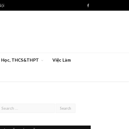
Nội
Facebook
ểu Học, THCS&THPT
Việc Làm