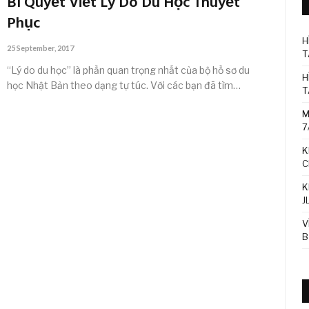
Bí Quyết Viết Lý Do Du Học Thuyết
Phục
H
25 September, 2017
T
“Lý do du học” là phần quan trọng nhất của bộ hồ sơ du
H
học Nhật Bản theo dạng tự túc. Với các bạn đã tìm…
T
M
7
K
C
K
J
V
B