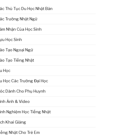
ác Thủ Tục Du Học Nhật Bản
ác Trường Nhật Ngữ
ảm Nhận Của Học Sinh
ựu Học Sinh
ào Tạo Ngoại Ngữ
ào Tạo Tiếng Nhật
u Học
u Học Các Trường Đại Học
óc Dành Cho Phụ Huynh
ình Ảnh & Video
inh Nghiệm Học Tiếng Nhật
ịch Khai Giảng
iếng Nhật Cho Trẻ Em