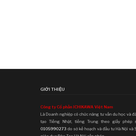
GIỚI THIỆU
Công ty Cổ phần ICHIKAWA Việt Nam
Là Doanh nghiệp có chức năng tư vấn du học và đ
tạo Tiếng Nhật, tiếng Trung theo giấy phép 
0105990273
do sở kế hoạch và đầu tư Hà Nội và 