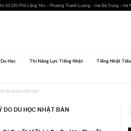
hỉ: Số 135 Phố Lãng Yên – Phường Thanh Lương – Hai Bà Trưng – Hà 
Du Học
Thi Năng Lực Tiếng Nhật
Tiếng Nhật Ti
t lý do du học nhật bản"
LÝ DO DU HỌC NHẬT BẢN