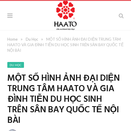
»
»
Home
Du Học
MỘT SỐ HÌNH ẢNH ĐẠI DIỆN TRUNG TÂM
HAATO VÀ GIA ĐÌNH TIỄN DU HỌC SINH TRÊN SÂN BAY QUỐC TẾ
NỘI BÀI
DU HỌC
MỘT SỐ HÌNH ẢNH ĐẠI DIỆN
TRUNG TÂM HAATO VÀ GIA
ĐÌNH TIỄN DU HỌC SINH
TRÊN SÂN BAY QUỐC TẾ NỘI
BÀI