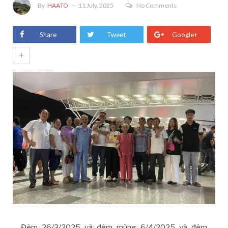
By
HAATO
11 July, 2025
No Comments
Share
Tweet
Google+
+
Đêm 26/3/2025 và đêm mùng 6/4/2025 và đêm