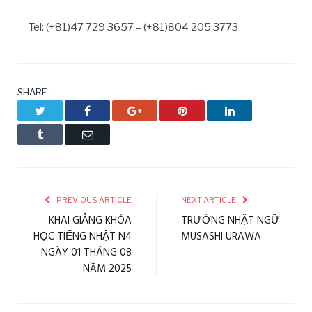
Tel: (+81)47 729 3657 – (+81)804 205 3773
SHARE.
Twitter
Facebook
Google+
Pinterest
LinkedIn
Tumblr
Email
PREVIOUS ARTICLE
NEXT ARTICLE
KHAI GIẢNG KHÓA
TRƯỜNG NHẬT NGỮ
HỌC TIẾNG NHẬT N4
MUSASHI URAWA
NGÀY 01 THÁNG 08
NĂM 2025