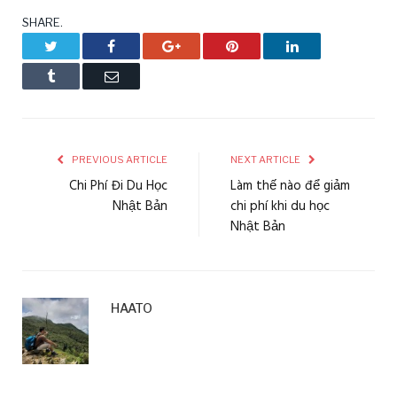
SHARE.
Twitter
Facebook
Google+
Pinterest
LinkedIn
Tumblr
Email
PREVIOUS ARTICLE
NEXT ARTICLE
Chi Phí Đi Du Học
Làm thế nào để giảm
Nhật Bản
chi phí khi du học
Nhật Bản
HAATO