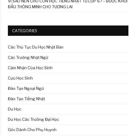
VÌ SAO NÊN CHO CON HỌC TIẾNG NHẬT TỪ LỚP 6? – BƯỚC KHỞI
ĐẦU THÔNG MINH CHO TƯƠNG LAI
CATEGORIES
Các Thủ Tục Du Học Nhật Bản
Các Trường Nhật Ngữ
Cảm Nhận Của Học Sinh
Cựu Học Sinh
Đào Tạo Ngoại Ngữ
Đào Tạo Tiếng Nhật
Du Học
Du Học Các Trường Đại Học
Góc Dành Cho Phụ Huynh