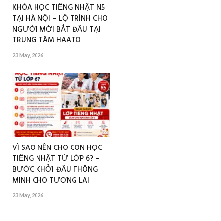
KHÓA HỌC TIẾNG NHẬT N5
TẠI HÀ NỘI – LỘ TRÌNH CHO
NGƯỜI MỚI BẮT ĐẦU TẠI
TRUNG TÂM HAATO
23 May, 2026
VÌ SAO NÊN CHO CON HỌC
TIẾNG NHẬT TỪ LỚP 6? –
BƯỚC KHỞI ĐẦU THÔNG
MINH CHO TƯƠNG LAI
23 May, 2026