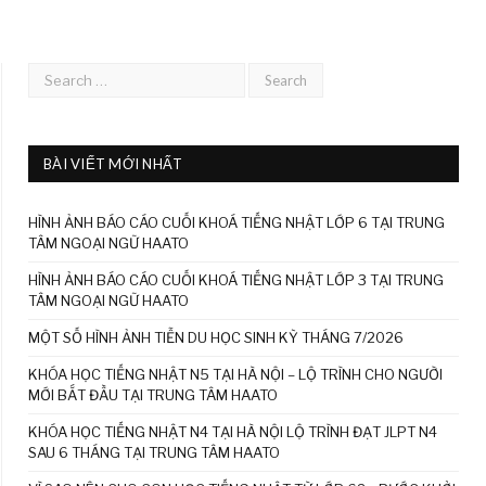
BÀI VIẾT MỚI NHẤT
HÌNH ẢNH BÁO CÁO CUỐI KHOÁ TIẾNG NHẬT LỚP 6 TẠI TRUNG
TÂM NGOẠI NGỮ HAATO
HÌNH ẢNH BÁO CÁO CUỐI KHOÁ TIẾNG NHẬT LỚP 3 TẠI TRUNG
TÂM NGOẠI NGỮ HAATO
MỘT SỐ HÌNH ẢNH TIỄN DU HỌC SINH KỲ THÁNG 7/2026
KHÓA HỌC TIẾNG NHẬT N5 TẠI HÀ NỘI – LỘ TRÌNH CHO NGƯỜI
MỚI BẮT ĐẦU TẠI TRUNG TÂM HAATO
KHÓA HỌC TIẾNG NHẬT N4 TẠI HÀ NỘI LỘ TRÌNH ĐẠT JLPT N4
SAU 6 THÁNG TẠI TRUNG TÂM HAATO