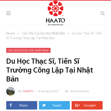
»
»
Home
Các Thủ Tục Du Học Nhật Bản
Du Học Thạc Sĩ, Tiến
Sĩ Trường Công Lập Tại Nhật Bản
CÁC THỦ TỤC DU HỌC NHẬT BẢN
Du Học Thạc Sĩ, Tiến Sĩ
Trường Công Lập Tại Nhật
Bản
By
HAATO
8 January, 2017
No Comments
Share
Tweet
Google+