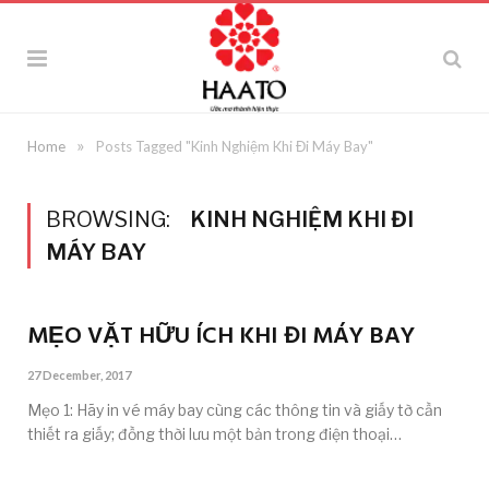
»
Home
Posts Tagged "Kinh Nghiệm Khi Đi Máy Bay"
BROWSING:
KINH NGHIỆM KHI ĐI
MÁY BAY
MẸO VẶT HỮU ÍCH KHI ĐI MÁY BAY
27 December, 2017
Mẹo 1: Hãy in vé máy bay cùng các thông tin và giấy tờ cần
thiết ra giấy; đồng thời lưu một bản trong điện thoại…