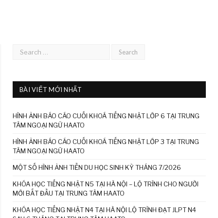
BÀI VIẾT MỚI NHẤT
HÌNH ẢNH BÁO CÁO CUỐI KHOÁ TIẾNG NHẬT LỚP 6 TẠI TRUNG
TÂM NGOẠI NGỮ HAATO
HÌNH ẢNH BÁO CÁO CUỐI KHOÁ TIẾNG NHẬT LỚP 3 TẠI TRUNG
TÂM NGOẠI NGỮ HAATO
MỘT SỐ HÌNH ẢNH TIỄN DU HỌC SINH KỲ THÁNG 7/2026
KHÓA HỌC TIẾNG NHẬT N5 TẠI HÀ NỘI – LỘ TRÌNH CHO NGƯỜI
MỚI BẮT ĐẦU TẠI TRUNG TÂM HAATO
KHÓA HỌC TIẾNG NHẬT N4 TẠI HÀ NỘI LỘ TRÌNH ĐẠT JLPT N4