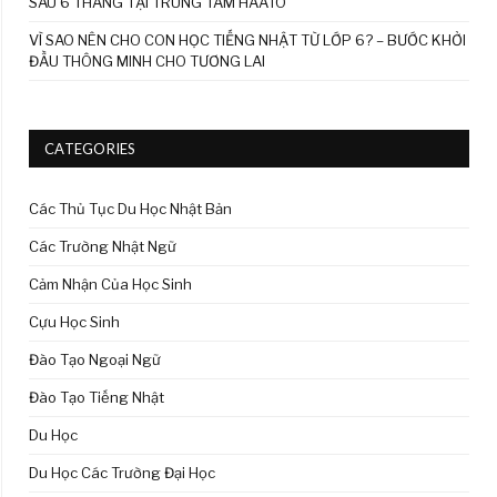
SAU 6 THÁNG TẠI TRUNG TÂM HAATO
VÌ SAO NÊN CHO CON HỌC TIẾNG NHẬT TỪ LỚP 6? – BƯỚC KHỞI
ĐẦU THÔNG MINH CHO TƯƠNG LAI
CATEGORIES
Các Thủ Tục Du Học Nhật Bản
Các Trường Nhật Ngữ
Cảm Nhận Của Học Sinh
Cựu Học Sinh
Đào Tạo Ngoại Ngữ
Đào Tạo Tiếng Nhật
Du Học
Du Học Các Trường Đại Học