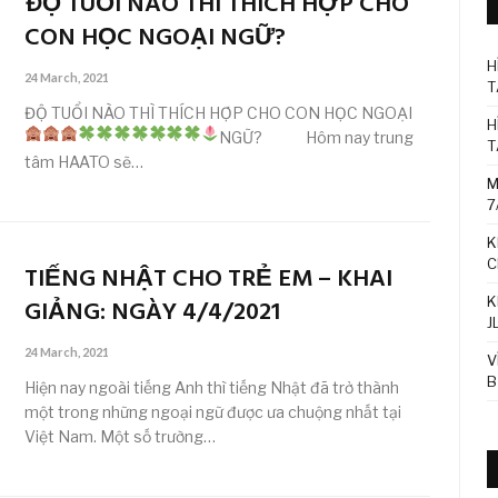
ĐỘ TUỔI NÀO THÌ THÍCH HỢP CHO
CON HỌC NGOẠI NGỮ?
H
24 March, 2021
T
ĐỘ TUỔI NÀO THÌ THÍCH HỢP CHO CON HỌC NGOẠI
H
NGỮ?
Hôm nay trung
T
tâm HAATO sẽ…
M
7
K
C
TIẾNG NHẬT CHO TRẺ EM – KHAI
K
GIẢNG: NGÀY 4/4/2021
J
24 March, 2021
V
B
Hiện nay ngoài tiếng Anh thì tiếng Nhật đã trở thành
một trong những ngoại ngữ được ưa chuộng nhất tại
Việt Nam. Một số trường…