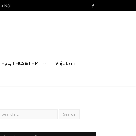
Hà Nội
Facebook
ểu Học, THCS&THPT
Việc Làm