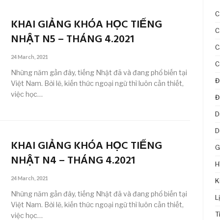
C
KHAI GIẢNG KHÓA HỌC TIẾNG
C
NHẬT N5 – THÁNG 4.2021
C
24 March, 2021
C
Những năm gần đây, tiếng Nhật đã và đang phổ biến tại
Đ
Việt Nam. Bởi lẽ, kiến thức ngoại ngữ thì luôn cần thiết,
việc học…
Đ
D
D
KHAI GIẢNG KHÓA HỌC TIẾNG
G
NHẬT N4 – THÁNG 4.2021
H
24 March, 2021
K
Những năm gần đây, tiếng Nhật đã và đang phổ biến tại
L
Việt Nam. Bởi lẽ, kiến thức ngoại ngữ thì luôn cần thiết,
T
việc học…