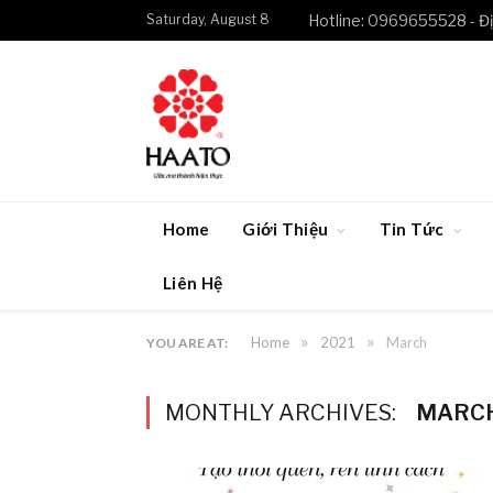
Saturday, August 8
Hotline: 0969655528 - Đị
Home
Giới Thiệu
Tin Tức
Liên Hệ
»
»
Home
2021
March
YOU ARE AT:
MONTHLY ARCHIVES:
MARCH