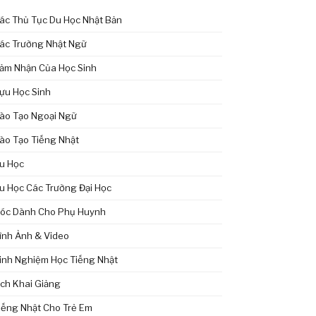
ác Thủ Tục Du Học Nhật Bản
ác Trường Nhật Ngữ
ảm Nhận Của Học Sinh
ựu Học Sinh
ào Tạo Ngoại Ngữ
ào Tạo Tiếng Nhật
u Học
u Học Các Trường Đại Học
óc Dành Cho Phụ Huynh
ình Ảnh & Video
inh Nghiệm Học Tiếng Nhật
ịch Khai Giảng
iếng Nhật Cho Trẻ Em