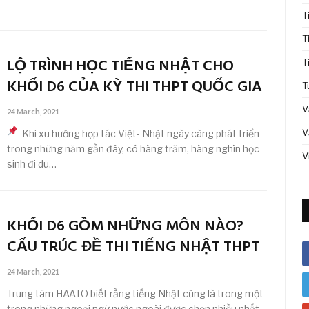
T
T
LỘ TRÌNH HỌC TIẾNG NHẬT CHO
T
KHỐI D6 CỦA KỲ THI THPT QUỐC GIA
T
V
24 March, 2021
V
Khi xu hướng hợp tác Việt- Nhật ngày càng phát triển
trong những năm gần đây, có hàng trăm, hàng nghìn học
V
sinh đi du…
KHỐI D6 GỒM NHỮNG MÔN NÀO?
CẤU TRÚC ĐỀ THI TIẾNG NHẬT THPT
24 March, 2021
Trung tâm HAATO biết rằng tiếng Nhật cũng là trong một
trong những ngoại ngữ nước ngoài được chọn nhiều nhất