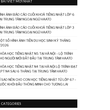
BÀI VIẾT MỚI NHẤT
ÌNH ẢNH BÁO CÁO CUỐI KHOÁ TIẾNG NHẬT LỚP 6
ẠI TRUNG TÂM NGOẠI NGỮ HAATO
ÌNH ẢNH BÁO CÁO CUỐI KHOÁ TIẾNG NHẬT LỚP 3
ẠI TRUNG TÂM NGOẠI NGỮ HAATO
ỘT SỐ HÌNH ẢNH TIỄN DU HỌC SINH KỲ THÁNG
/2026
HÓA HỌC TIẾNG NHẬT N5 TẠI HÀ NỘI – LỘ TRÌNH
HO NGƯỜI MỚI BẮT ĐẦU TẠI TRUNG TÂM HAATO
HÓA HỌC TIẾNG NHẬT N4 TẠI HÀ NỘI LỘ TRÌNH ĐẠT
LPT N4 SAU 6 THÁNG TẠI TRUNG TÂM HAATO
Ì SAO NÊN CHO CON HỌC TIẾNG NHẬT TỪ LỚP 6? –
ƯỚC KHỞI ĐẦU THÔNG MINH CHO TƯƠNG LAI
CATEGORIES