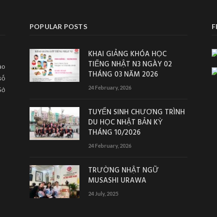
POPULAR POSTS
F
KHAI GIẢNG KHÓA HỌC
TIẾNG NHẬT N3 NGÀY 02
ào
THÁNG 03 NĂM 2026
số
24 February, 2026
Sở
TUYỂN SINH CHƯƠNG TRÌNH
DU HỌC NHẬT BẢN KỲ
THÁNG 10/2026
24 February, 2026
TRƯỜNG NHẬT NGỮ
MUSASHI URAWA
24 July, 2025