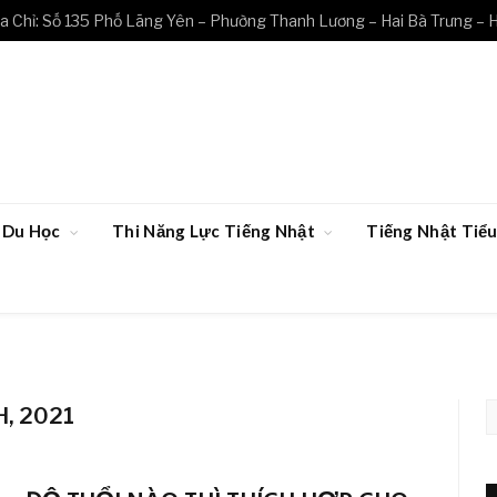
a Chỉ: Số 135 Phố Lãng Yên – Phường Thanh Lương – Hai Bà Trưng – 
Du Học
Thi Năng Lực Tiếng Nhật
Tiếng Nhật Ti
, 2021