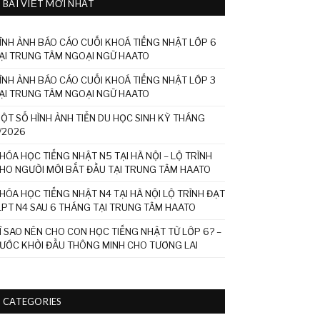
BÀI VIẾT MỚI NHẤT
ÌNH ẢNH BÁO CÁO CUỐI KHOÁ TIẾNG NHẬT LỚP 6
ẠI TRUNG TÂM NGOẠI NGỮ HAATO
ÌNH ẢNH BÁO CÁO CUỐI KHOÁ TIẾNG NHẬT LỚP 3
ẠI TRUNG TÂM NGOẠI NGỮ HAATO
ỘT SỐ HÌNH ẢNH TIỄN DU HỌC SINH KỲ THÁNG
/2026
HÓA HỌC TIẾNG NHẬT N5 TẠI HÀ NỘI – LỘ TRÌNH
HO NGƯỜI MỚI BẮT ĐẦU TẠI TRUNG TÂM HAATO
HÓA HỌC TIẾNG NHẬT N4 TẠI HÀ NỘI LỘ TRÌNH ĐẠT
LPT N4 SAU 6 THÁNG TẠI TRUNG TÂM HAATO
Ì SAO NÊN CHO CON HỌC TIẾNG NHẬT TỪ LỚP 6? –
ƯỚC KHỞI ĐẦU THÔNG MINH CHO TƯƠNG LAI
CATEGORIES