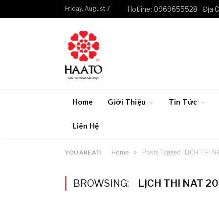
Friday, August 7
Hotline: 0969655528 - Địa C
Home
Giới Thiệu
Tin Tức
Liên Hệ
»
Home
Posts Tagged "LỊCH THI N
YOU ARE AT:
BROWSING:
LỊCH THI NAT 20