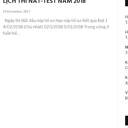
LỊCH THI NAT-TEST NĂM 2018
19 December, 2017
H
Ngày thi Bắt đầu nộp hồ sơ Hạn nộp hồ sơ Kết quả Đợt 1
T
4/02/2018 (Chủ nhật) 02/1/2018 5/01/2018 Trong vòng 3
H
tuần kể…
T
M
7
K
C
K
J
V
B