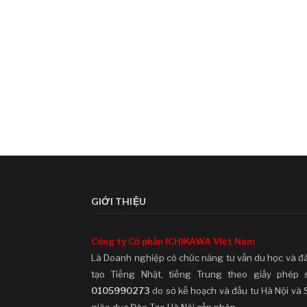
GIỚI THIỆU
Công ty Cổ phần ICHIKAWA Việt Nam
Là Doanh nghiệp có chức năng tư vấn du học và đ
tạo Tiếng Nhật, tiếng Trung theo giấy phép 
0105990273
do sở kế hoạch và đầu tư Hà Nội và 