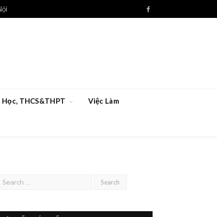
Nội
Facebook
ểu Học, THCS&THPT
Việc Làm