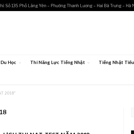
hỉ: Số 135 Phố Lãng Yên – Phường Thanh Lương – Hai Bà Trưng – Hà 
Du Học
Thi Năng Lực Tiếng Nhật
Tiếng Nhật Ti
AT 2018"
18