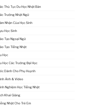
ác Thủ Tục Du Học Nhật Bản
ác Trường Nhật Ngữ
ảm Nhận Của Học Sinh
ựu Học Sinh
ào Tạo Ngoại Ngữ
ào Tạo Tiếng Nhật
u Học
u Học Các Trường Đại Học
óc Dành Cho Phụ Huynh
ình Ảnh & Video
inh Nghiệm Học Tiếng Nhật
ịch Khai Giảng
iếng Nhật Cho Trẻ Em