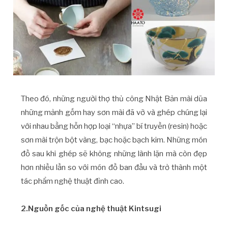
Theo đó, những người thợ thủ công Nhật Bản mài dũa
những mảnh gốm hay sơn mài đã vỡ và ghép chúng lại
với nhau bằng hỗn hợp loại “nhựa” bí truyền (resin) hoặc
sơn mài trộn bột vàng, bạc hoặc bạch kim. Những món
đồ sau khi ghép sẽ không những lành lặn mà còn đẹp
hơn nhiều lần so với món đồ ban đầu và trở thành một
tác phẩm nghệ thuật đỉnh cao.
2.Nguồn gốc của nghệ thuật Kintsugi