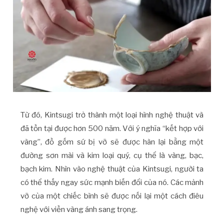
Từ đó, Kintsugi trở thành một loại hình nghệ thuật và
đã tồn tại được hơn 500 năm. Với ý nghĩa “kết hợp với
vàng”, đồ gốm sứ bị vỡ sẽ được hàn lại bằng một
đường sơn mài và kim loại quý, cụ thể là vàng, bạc,
bạch kim. Nhìn vào nghệ thuật của Kintsugi, người ta
có thể thấy ngay sức mạnh biến đổi của nó. Các mảnh
vỡ của một chiếc bình sẽ được nối lại một cách điêu
nghệ với viền vàng ánh sang trọng.