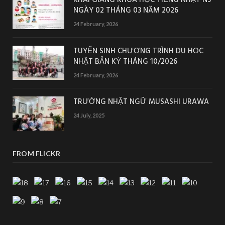
KHAI GIẢNG KHÓA HỌC TIẾNG NHẬT N3
NGÀY 02 THÁNG 03 NĂM 2026
24 February, 2026
TUYỂN SINH CHƯƠNG TRÌNH DU HỌC
NHẬT BẢN KỲ THÁNG 10/2026
24 February, 2026
TRƯỜNG NHẬT NGỮ MUSASHI URAWA
24 July, 2025
FROM FLICKR