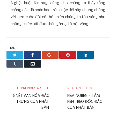
Nghệ thuật Kintsugi cũng cho chúng ta thấy rằng
chẳng có ai là hoàn hảo trên cuộc đời này, nhưng những
vết sẹo cuộc đời có thể khiến chúng ta tỏa sáng như
những chiếc bát được hàn gắn lại từ bột vàng.
SHARE.
Twitter
Facebook
Google+
Pinterest
LinkedIn
Tumblr
Email
PREVIOUS ARTICLE
NEXT ARTICLE
6 NÉT VĂN HÓA ĐẶC
RÈM NOREN – TẤM
TRƯNG CỦA NHẬT
RÈN TREO ĐỘC ĐÁO
BẢN
CỦA NHẬT BẢN