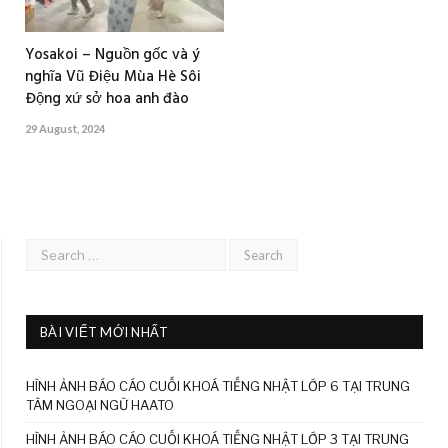
Yosakoi – Nguồn gốc và ý
nghĩa Vũ Điệu Mùa Hè Sôi
Động xứ sở hoa anh đào
29 August, 2024
BÀI VIẾT MỚI NHẤT
HÌNH ẢNH BÁO CÁO CUỐI KHOÁ TIẾNG NHẬT LỚP 6 TẠI TRUNG
TÂM NGOẠI NGỮ HAATO
HÌNH ẢNH BÁO CÁO CUỐI KHOÁ TIẾNG NHẬT LỚP 3 TẠI TRUNG