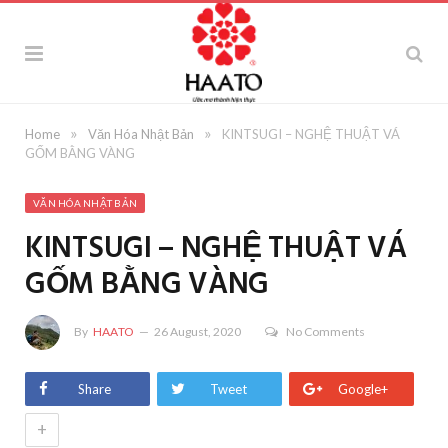
»
»
Home
Văn Hóa Nhật Bản
KINTSUGI – NGHỆ THUẬT VÁ
GỐM BẰNG VÀNG
VĂN HÓA NHẬT BẢN
KINTSUGI – NGHỆ THUẬT VÁ
GỐM BẰNG VÀNG
By
HAATO
26 August, 2020
No Comments
Share
Tweet
Google+
+