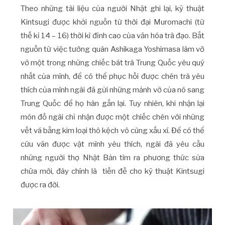
Theo những tài liệu của người Nhật ghi lại, kỹ thuật
Kintsugi được khởi nguồn từ thời đại Muromachi (từ
thế kỉ 14 – 16) thời kì đỉnh cao của văn hóa trà đạo. Bắt
nguồn từ việc tướng quân Ashikaga Yoshimasa làm vỡ
vỡ một trong những chiếc bát trà Trung Quốc yêu quý
nhất của mình, để có thể phục hồi được chén trà yêu
thích của mình ngài đã gửi những mảnh vỡ của nó sang
Trung Quốc để họ hàn gắn lại. Tuy nhiên, khi nhận lại
món đồ ngài chỉ nhận được một chiếc chén với những
vết vá bằng kim loại thô kệch vô cùng xấu xí. Để có thể
cứu vãn được vật mình yêu thích, ngài đã yêu cầu
những người thợ Nhật Bản tìm ra phương thức sửa
chữa mới, đây chính là tiền đề cho kỹ thuật Kintsugi
được ra đời.