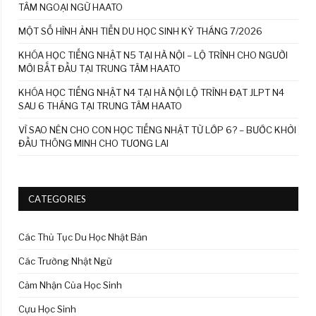
TÂM NGOẠI NGỮ HAATO
MỘT SỐ HÌNH ẢNH TIỄN DU HỌC SINH KỲ THÁNG 7/2026
KHÓA HỌC TIẾNG NHẬT N5 TẠI HÀ NỘI – LỘ TRÌNH CHO NGƯỜI
MỚI BẮT ĐẦU TẠI TRUNG TÂM HAATO
KHÓA HỌC TIẾNG NHẬT N4 TẠI HÀ NỘI LỘ TRÌNH ĐẠT JLPT N4
SAU 6 THÁNG TẠI TRUNG TÂM HAATO
VÌ SAO NÊN CHO CON HỌC TIẾNG NHẬT TỪ LỚP 6? – BƯỚC KHỞI
ĐẦU THÔNG MINH CHO TƯƠNG LAI
CATEGORIES
Các Thủ Tục Du Học Nhật Bản
Các Trường Nhật Ngữ
Cảm Nhận Của Học Sinh
Cựu Học Sinh