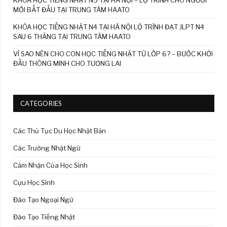
MỚI BẮT ĐẦU TẠI TRUNG TÂM HAATO
KHÓA HỌC TIẾNG NHẬT N4 TẠI HÀ NỘI LỘ TRÌNH ĐẠT JLPT N4
SAU 6 THÁNG TẠI TRUNG TÂM HAATO
VÌ SAO NÊN CHO CON HỌC TIẾNG NHẬT TỪ LỚP 6? – BƯỚC KHỞI
ĐẦU THÔNG MINH CHO TƯƠNG LAI
CATEGORIES
Các Thủ Tục Du Học Nhật Bản
Các Trường Nhật Ngữ
Cảm Nhận Của Học Sinh
Cựu Học Sinh
Đào Tạo Ngoại Ngữ
Đào Tạo Tiếng Nhật