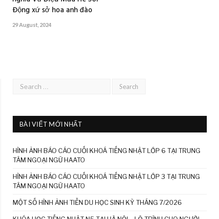
Động xứ sở hoa anh đào
29 August, 2024
BÀI VIẾT MỚI NHẤT
HÌNH ẢNH BÁO CÁO CUỐI KHOÁ TIẾNG NHẬT LỚP 6 TẠI TRUNG
TÂM NGOẠI NGỮ HAATO
HÌNH ẢNH BÁO CÁO CUỐI KHOÁ TIẾNG NHẬT LỚP 3 TẠI TRUNG
TÂM NGOẠI NGỮ HAATO
MỘT SỐ HÌNH ẢNH TIỄN DU HỌC SINH KỲ THÁNG 7/2026
KHÓA HỌC TIẾNG NHẬT N5 TẠI HÀ NỘI – LỘ TRÌNH CHO NGƯỜI