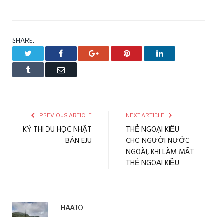
SHARE.
Twitter
Facebook
Google+
Pinterest
LinkedIn
Tumblr
Email
PREVIOUS ARTICLE
NEXT ARTICLE
KỲ THI DU HỌC NHẬT
THẺ NGOẠI KIỀU
BẢN EJU
CHO NGƯỜI NƯỚC
NGOÀI, KHI LÀM MẤT
THẺ NGOẠI KIỀU
HAATO