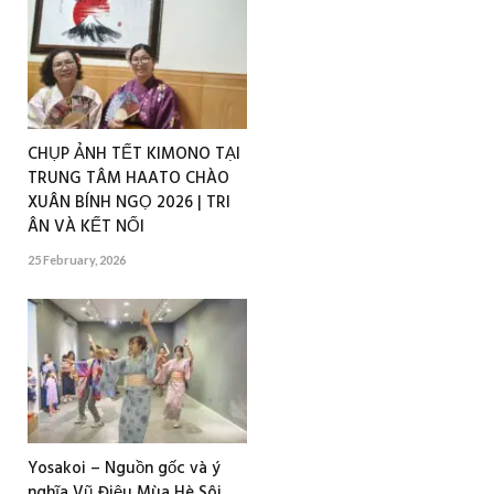
CHỤP ẢNH TẾT KIMONO TẠI
TRUNG TÂM HAATO CHÀO
XUÂN BÍNH NGỌ 2026 | TRI
ÂN VÀ KẾT NỐI
25 February, 2026
Yosakoi – Nguồn gốc và ý
nghĩa Vũ Điệu Mùa Hè Sôi