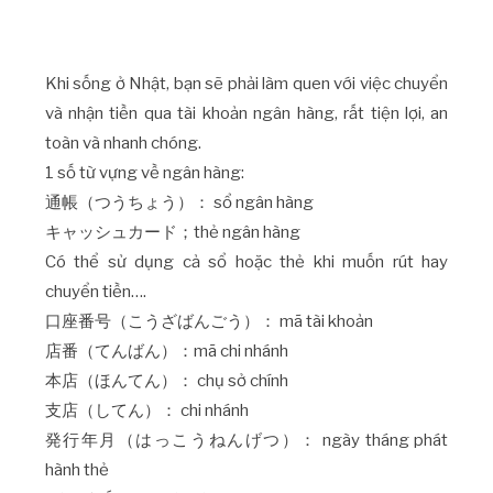
Khi sống ở Nhật, bạn sẽ phải làm quen với việc chuyển
và nhận tiền qua tài khoản ngân hàng, rất tiện lợi, an
toàn và nhanh chóng.
1 số từ vựng về ngân hàng:
通帳（つうちょう）： sổ ngân hàng
キャッシュカード；thẻ ngân hàng
Có thể sử dụng cả sổ hoặc thẻ khi muốn rút hay
chuyển tiền….
口座番号（こうざばんごう）： mã tài khoản
店番（てんばん）：mã chi nhánh
本店（ほんてん）： chụ sở chính
支店（してん）： chi nhánh
発行年月（はっこうねんげつ）： ngày tháng phát
hành thẻ