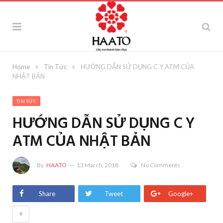
»
»
Home
Tin Tức
HƯỚNG DẪN SỬ DỤNG C Y ATM CỦA
NHẬT BẢN
TIN TỨC
HƯỚNG DẪN SỬ DỤNG C Y
ATM CỦA NHẬT BẢN
By
HAATO
13 March, 2018
No Comments
Share
Tweet
Google+
+