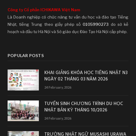
Công ty Cổ phần ICHIKAWA Việt Nam
Là Doanh nghiệp có chức năng tư vấn du học và đào tạo Tiếng
Nhật, tiếng Trung theo giấy phép số
0105990273
do sở kế
hoạch và đầu tư Hà Nội và Sở giáo dục Đào Tạo Hà Nội cấp phép.
POPULAR POSTS
KHAI GIẢNG KHÓA HỌC TIẾNG NHẬT N3
NGÀY 02 THÁNG 03 NĂM 2026
24 February, 2026
TUYỂN SINH CHƯƠNG TRÌNH DU HỌC
NHẬT BẢN KỲ THÁNG 10/2026
24 February, 2026
TRƯỜNG NHẬT NGỮ MUSASHI URAWA