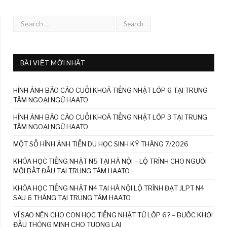
BÀI VIẾT MỚI NHẤT
HÌNH ẢNH BÁO CÁO CUỐI KHOÁ TIẾNG NHẬT LỚP 6 TẠI TRUNG
TÂM NGOẠI NGỮ HAATO
HÌNH ẢNH BÁO CÁO CUỐI KHOÁ TIẾNG NHẬT LỚP 3 TẠI TRUNG
TÂM NGOẠI NGỮ HAATO
MỘT SỐ HÌNH ẢNH TIỄN DU HỌC SINH KỲ THÁNG 7/2026
KHÓA HỌC TIẾNG NHẬT N5 TẠI HÀ NỘI – LỘ TRÌNH CHO NGƯỜI
MỚI BẮT ĐẦU TẠI TRUNG TÂM HAATO
KHÓA HỌC TIẾNG NHẬT N4 TẠI HÀ NỘI LỘ TRÌNH ĐẠT JLPT N4
SAU 6 THÁNG TẠI TRUNG TÂM HAATO
VÌ SAO NÊN CHO CON HỌC TIẾNG NHẬT TỪ LỚP 6? – BƯỚC KHỞI
ĐẦU THÔNG MINH CHO TƯƠNG LAI