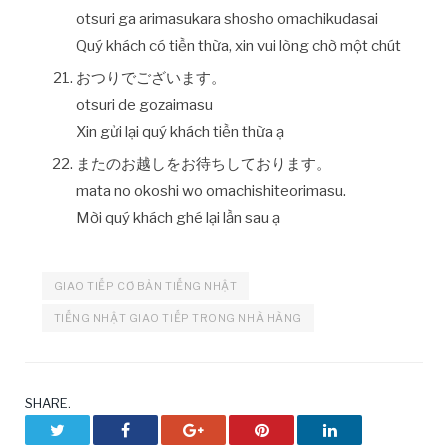
otsuri ga arimasukara shosho omachikudasai
Quý khách có tiền thừa, xin vui lòng chờ một chút
おつりでございます。
otsuri de gozaimasu
Xin gửi lại quý khách tiền thừa ạ
またのお越しをお待ちしております。
mata no okoshi wo omachishiteorimasu.
Mời quý khách ghé lại lần sau ạ
GIAO TIẾP CƠ BẢN TIẾNG NHẬT
TIẾNG NHẬT GIAO TIẾP TRONG NHÀ HÀNG
SHARE.
Twitter
Facebook
Google+
Pinterest
LinkedIn