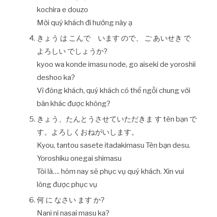
kochira e douzo
Mời quý khách đi hướng này ạ
きょう は こんで います ので、 ご あいせき で
よろしい でしょうか?
kyoo wa konde imasu node, go aiseki de yoroshii
deshoo ka?
Vì đông khách, quý khách có thể ngồi chung với
bàn khác được không?
きょう、たんとうさせていただきま す tên bạn で
す。よろしくおねがいします。
Kyou, tantou sasete itadakimasu Tên bạn desu.
Yoroshiku onegai shimasu
Tôi là…. hôm nay sẽ phục vụ quý khách. Xin vui
lòng được phục vụ
何 に なさい ます か?
Nani ni nasai masu ka?