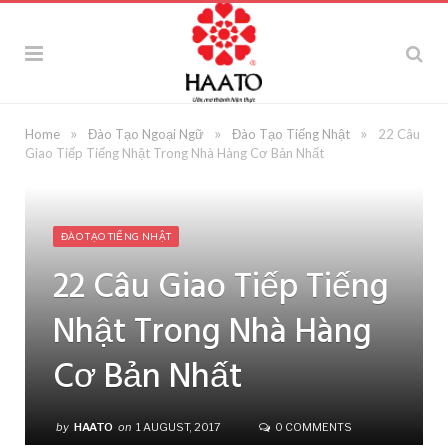
»
»
»
Home
Đào Tạo Ngoại Ngữ
Đào Tạo Tiếng Nhật
22 Câu
Giao Tiếp Tiếng Nhật Trong Nhà Hàng Cơ Bản Nhất
ĐÀO TẠO TIẾNG NHẬT
22 Câu Giao Tiếp Tiếng
Nhật Trong Nhà Hàng
Cơ Bản Nhất
by
HAATO
on
1 AUGUST, 2017
0 COMMENTS